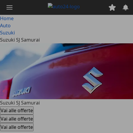
Passa
al
contenuto
Home
principale
Auto
Suzuki
Suzuki SJ Samurai
Suzuki SJ Samurai
Vai alle offerte
Vai alle offerte
Vai alle offerte