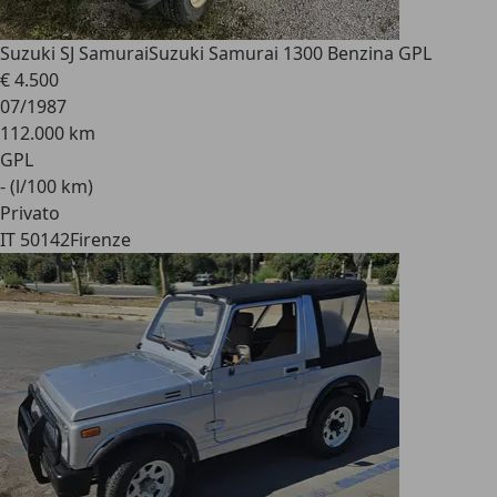
Suzuki SJ Samurai
Suzuki Samurai 1300 Benzina GPL
€ 4.500
07/1987
112.000 km
GPL
- (l/100 km)
Privato
IT 50142
Firenze