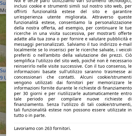
Noi e terze parti utilizziamo vari strumenti tecnologici,
Suzuki Jimny
inclusi cookie e strumenti simili sul nostro sito web, per
Modelli alternativi
offrirti funzionalità estese del sito e garantire
un'esperienza utente migliorata. Attraverso queste
funzionalità estese, consentiamo la personalizzazione
della nostra offerta, ad esempio, per continuare le tue
ricerche in una visita successiva, per mostrarti offerte
adatte alla tua zona o per fornire e valutare pubblicità e
messaggi personalizzati. Salviamo il tuo indirizzo e-mail
localmente se lo inserisci per le ricerche salvate, i veicoli
preferiti o nell'ambito della valutazione dei prezzi. Ciò
semplifica l'utilizzo del sito web, poiché non è necessario
reinserirlo nelle visite successive. Con il tuo consenso, le
Suzuki Samurai
informazioni basate sull'utilizzo saranno trasmesse ai
concessionari che contatti. Alcuni cookie/strumenti
9 Usato da € 3.900
vengono utilizzati dai fornitori per memorizzare le
informazioni fornite durante le richieste di finanziamento
per 30 giorni e per riutilizzarle automaticamente entro
tale periodo per compilare nuove richieste di
finanziamento. Senza l'utilizzo di tali cookie/strumenti,
tali funzionalità estese non possono essere utilizzate in
tutto o in parte.
Lavoriamo con 263 fornitori.