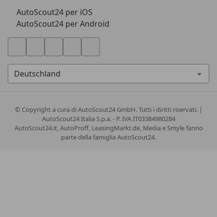
AutoScout24 per iOS
AutoScout24 per Android
© Copyright
a cura di AutoScout24 GmbH. Tutti i diritti riservati. |
AutoScout24 Italia S.p.a. - P. IVA IT03384980284
AutoScout24.it, AutoProff, LeasingMarkt.de, Media e Smyle fanno
parte della famiglia AutoScout24.