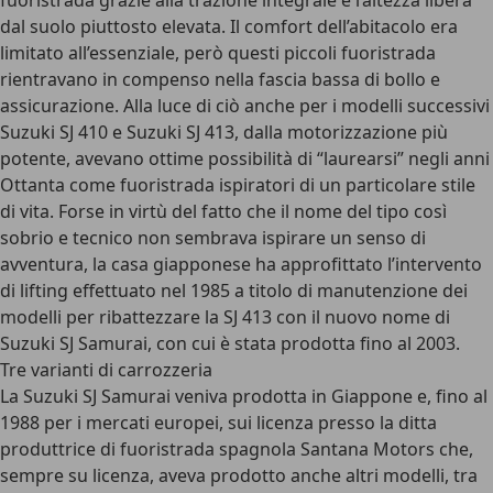
fuoristrada grazie alla trazione integrale e l’altezza libera
dal suolo piuttosto elevata. Il comfort dell’abitacolo era
limitato all’essenziale, però questi piccoli fuoristrada
rientravano in compenso nella fascia bassa di bollo e
assicurazione. Alla luce di ciò anche per i modelli successivi
Suzuki SJ 410 e Suzuki SJ 413, dalla motorizzazione più
potente, avevano ottime possibilità di “laurearsi” negli anni
Ottanta come fuoristrada ispiratori di un particolare stile
di vita. Forse in virtù del fatto che il nome del tipo così
sobrio e tecnico non sembrava ispirare un senso di
avventura, la casa giapponese ha approfittato l’intervento
di lifting effettuato nel 1985 a titolo di manutenzione dei
modelli per ribattezzare la SJ 413 con il nuovo nome di
Suzuki SJ Samurai, con cui è stata prodotta fino al 2003.
Tre varianti di carrozzeria
La Suzuki SJ Samurai veniva prodotta in Giappone e, fino al
1988 per i mercati europei, sui licenza presso la ditta
produttrice di fuoristrada spagnola Santana Motors che,
sempre su licenza, aveva prodotto anche altri modelli, tra