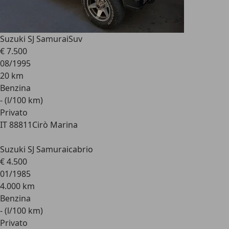
Suzuki SJ Samurai
Suv
€ 7.500
08/1995
20 km
Benzina
- (l/100 km)
Privato
IT 88811
Cirò Marina
Suzuki SJ Samurai
cabrio
€ 4.500
01/1985
4.000 km
Benzina
- (l/100 km)
Privato