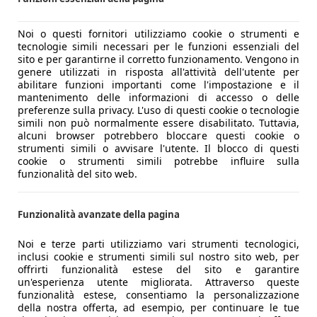
Noi o questi fornitori utilizziamo cookie o strumenti e
 di affrontare terreni accidentati e fangosi. Le sue linee 
tecnologie simili necessari per le funzioni essenziali del
 griglia con quattro elementi cromati e fendinebbia incornic
sito e per garantirne il corretto funzionamento. Vengono in
genere utilizzati in risposta all'attività dell'utente per
che protegge la vettura sui percorsi off-road. Personalità a mo
abilitare funzioni importanti come l'impostazione e il
o blasonati SUV di segmento superiore.
mantenimento delle informazioni di accesso o delle
tale agilità nel
traffico cittadino
. Il peso è un altro tratto dis
preferenze sulla privacy. L'uso di questi cookie o tecnologie
simili non può normalmente essere disabilitato. Tuttavia,
alcuni browser potrebbero bloccare questi cookie o
no l'eccellente rapporto tra ingombri esterni minimi e funzion
strumenti simili o avvisare l'utente. Il blocco di questi
cookie o strumenti simili potrebbe influire sulla
funzionalità del sito web.
Funzionalità avanzate della pagina
ole fino a 1.100 litri. Minore la capacità (204-319/1.086 litri
Noi e terze parti utilizziamo vari strumenti tecnologici,
inclusi cookie e strumenti simili sul nostro sito web, per
offrirti funzionalità estese del sito e garantire
un'esperienza utente migliorata. Attraverso queste
funzionalità estese, consentiamo la personalizzazione
della nostra offerta, ad esempio, per continuare le tue