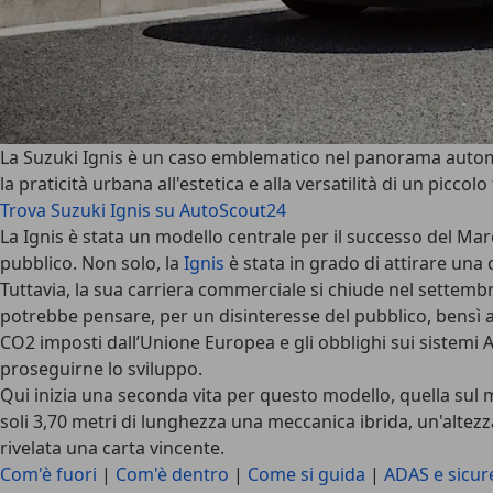
La
Suzuki Ignis
è un caso emblematico nel panorama automobi
la praticità urbana all'estetica e alla versatilità di un piccolo
Trova Suzuki Ignis su AutoScout24
La Ignis è stata un modello centrale per il
successo del Mar
pubblico. Non solo, la
Ignis
è stata in grado di attirare una 
Tuttavia, la sua carriera commerciale si chiude nel settemb
potrebbe pensare, per un disinteresse del pubblico, bensì a
CO2
imposti dall’Unione Europea e gli obblighi sui sistemi
proseguirne lo sviluppo.
Qui inizia una seconda vita per questo modello, quella sul
m
soli 3,70 metri di lunghezza una meccanica ibrida, un'altezz
rivelata una carta vincente.
Com'è fuori
|
Com'è dentro
|
Come si guida
|
ADAS e sicur