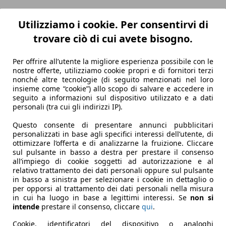
odo di commercializzazione è stata il 1.2 Mild-Hybrid (MHEV
Utilizziamo i cookie. Per consentirvi di
azione integrale.
trovare ciò di cui avete bisogno.
 e un montante posteriore massiccio ispirato ai modelli stor
nici, con un quadro strumenti chiaro e sedili ergonomici per 
Per offrire all’utente la migliore esperienza possibile con le
e e offre la scelta tra il classico cambio manuale a 5 rappo
nostre offerte, utilizziamo cookie propri e di fornitori terzi
hiedeva una spesa di 21.400 euro per la versione 1.2 2WD Top 
nonché altre tecnologie (di seguito menzionati nel loro
insieme come “cookie”) allo scopo di salvare e accedere in
seguito a informazioni sul dispositivo utilizzato e a dati
personali (tra cui gli indirizzi IP).
Questo consente di presentare annunci pubblicitari
personalizzati in base agli specifici interessi dell’utente, di
ottimizzare l’offerta e di analizzarne la fruizione. Cliccare
sul pulsante in basso a destra per prestare il consenso
all’impiego di cookie soggetti ad autorizzazione e al
relativo trattamento dei dati personali oppure sul pulsante
in basso a sinistra per selezionare i cookie in dettaglio o
per opporsi al trattamento dei dati personali nella misura
in cui ha luogo in base a legittimi interessi. Se
non si
intende
prestare il consenso, cliccare
qui
.
Cookie, identificatori del dispositivo o analoghi