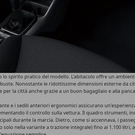
o lo spirito pratico del modello. L’abitacolo offre un ambie
obuste
. Nonostante le ridottissime dimensioni esterne da cit
 per la città anche grazie a un buon bagagliaio e alla
panca
ante e i sedili anteriori ergonomici assicurano un'esperienza
ementando il controllo sulla vettura. Il quadro strumenti, in
ncipali durante la marcia. Dietro, come si accennava, i pas
olo nella variante a trazione integrale) fino ai 1.100 litri, 
n’equazione semplice