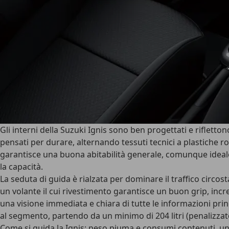
Gli
interni della Suzuki Ignis
sono ben progettati e rifletton
pensati per durare, alternando tessuti tecnici a
plastiche r
garantisce una buona abitabilità generale, comunque ideale
la capacità.
La
seduta di guida è rialzata
per dominare il traffico circost
un volante il cui rivestimento garantisce un buon grip, incr
una visione immediata e chiara di tutte le informazioni pri
al segmento, partendo da un minimo di 204 litri (penalizzato s
Come si guida la Ignis: peso piuma e consumi contenuti, u