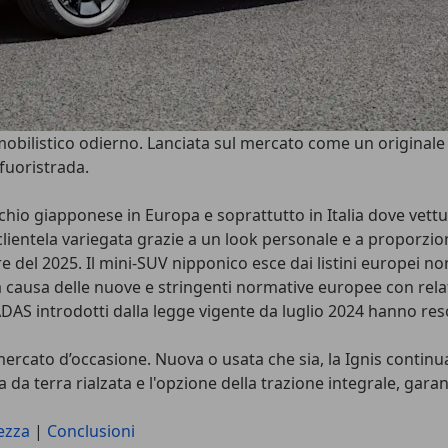
listico odierno. Lanciata sul mercato come un originale c
 fuoristrada.
chio
giapponese in Europa e soprattutto in Italia dove vett
clientela variegata grazie a un look personale e a proporzioni
re del 2025. Il mini-SUV nipponico esce dai listini europei
 causa delle nuove e stringenti normative europee con relat
 ADAS introdotti dalla legge vigente da luglio 2024 hanno r
ercato d’occasione
. Nuova o usata che sia, la Ignis continu
a da terra rialzata e l'opzione della trazione integrale, ga
ezza
|
Conclusioni