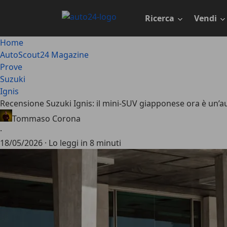
Passa
al
Ricerca
Vendi
contenuto
principale
Home
AutoScout24 Magazine
Prove
Suzuki
Ignis
Recensione Suzuki Ignis: il mini-SUV giapponese ora è un’a
Tommaso Corona
·
18/05/2026
·
Lo leggi in 8 minuti