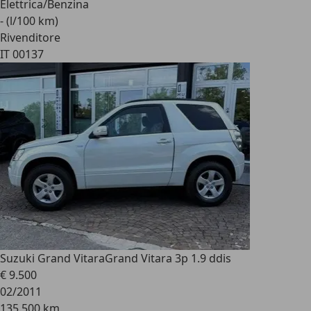
Elettrica/Benzina
- (l/100 km)
Rivenditore
IT 00137
Suzuki Grand Vitara
Grand Vitara 3p 1.9 ddis
€ 9.500
02/2011
135.500 km