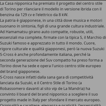
La Casa nipponica ha premiato il progetto del centro stile
di Torino per rilanciare il modello in versione ibrida con il
benzina da 129 cv e l'elettrico da 8 kW.
La patria è giapponese, in una città dove musica e motori
suonano in sintonia, figli di una grande cultura industriale.
Ad Hamamatsu girano auto compatte, robuste, utili,
essenziali ma complete, firmate con la tipica S, il Marchio di
Suzuki famoso e apprezzato in tutto il mondo. Cuore,
rigore culturale e qualità giapponesi, però la nuova Suzuki
S-Cross è anche profondamente italiana, perché la
seconda generazione del Suv compatto ha preso forma a
Torino dove ha sede e opera l'unico centro stile europeo
del brand giapponese.
S-Cross nasce infatti dalla sana gara di competitività
lanciata da Suzuki, e il Centro Stile di Torino (a
Robassomero davanti al sito vip de La Mandria) ha
convinto il board del brand nipponico a scegliere il suo
progetto made in Italy per sfondare il mercato europeo.
Originalità e carattere, eleganza e praticità, l'essenzialità