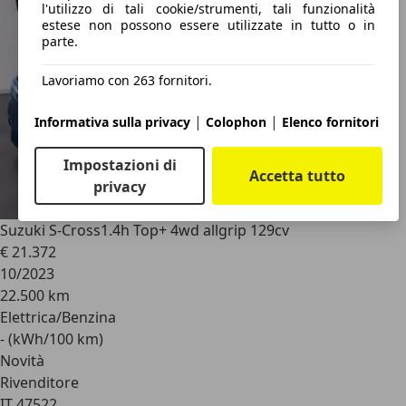
l'utilizzo di tali cookie/strumenti, tali funzionalità
estese non possono essere utilizzate in tutto o in
parte.
Lavoriamo con 263 fornitori.
|
|
Informativa sulla privacy
Colophon
Elenco fornitori
Impostazioni di
Accetta tutto
privacy
Suzuki S-Cross
1.4h Top+ 4wd allgrip 129cv
€ 21.372
10/2023
22.500 km
Elettrica/Benzina
- (kWh/100 km)
Novità
Rivenditore
IT 47522