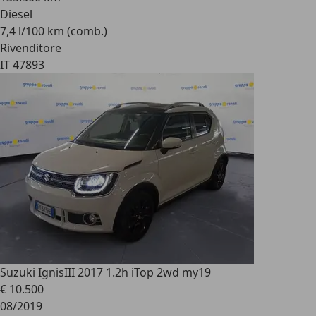
Diesel
7,4 l/100 km (comb.)
Rivenditore
IT 47893
Suzuki Ignis
III 2017 1.2h iTop 2wd my19
€ 10.500
08/2019