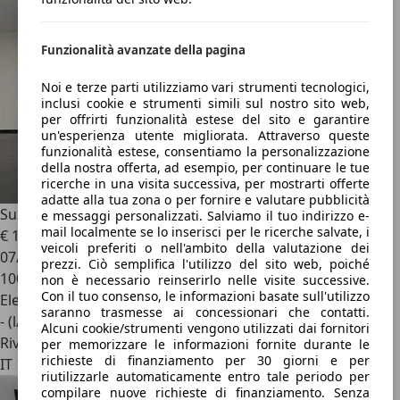
Funzionalità avanzate della pagina
Noi e terze parti utilizziamo vari strumenti tecnologici,
inclusi cookie e strumenti simili sul nostro sito web,
per offrirti funzionalità estese del sito e garantire
un'esperienza utente migliorata. Attraverso queste
funzionalità estese, consentiamo la personalizzazione
della nostra offerta, ad esempio, per continuare le tue
ricerche in una visita successiva, per mostrarti offerte
adatte alla tua zona o per fornire e valutare pubblicità
Suzuki S-Cross
S-Cross II 2022 1.5h 140v Starview 2wd at
e messaggi personalizzati. Salviamo il tuo indirizzo e-
mail localmente se lo inserisci per le ricerche salvate, i
€ 15.800
veicoli preferiti o nell'ambito della valutazione dei
07/2023
prezzi. Ciò semplifica l'utilizzo del sito web, poiché
100.000 km
non è necessario reinserirlo nelle visite successive.
Con il tuo consenso, le informazioni basate sull'utilizzo
Elettrica/Benzina
saranno trasmesse ai concessionari che contatti.
- (l/100 km)
Alcuni cookie/strumenti vengono utilizzati dai fornitori
Rivenditore
per memorizzare le informazioni fornite durante le
richieste di finanziamento per 30 giorni e per
IT 13030
riutilizzarle automaticamente entro tale periodo per
compilare nuove richieste di finanziamento. Senza