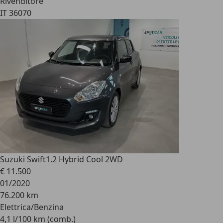
Rivenditore
IT 36070
Suzuki Swift
1.2 Hybrid Cool 2WD
€ 11.500
01/2020
76.200 km
Elettrica/Benzina
4,1 l/100 km (comb.)