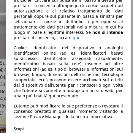
fruizione. Cliccare sul pulsante in basso a destra per
prestare il consenso all’impiego di cookie soggetti ad
autorizzazione e al relativo trattamento dei dati
personali oppure sul pulsante in basso a sinistra per
selezionare i cookie in dettaglio o per opporsi al
trattamento dei dati personali nella misura in cui ha
luogo in base a legittimi interessi. Se
non si intende
prestare il consenso, cliccare
qui
.
Cookie, identificatori del dispositivo o analoghi
identificatori online (ad es. identificatori basati
sull’accesso, identificatori assegnati casualmente,
Suzuki Alto
Alto GLX 1.0 68 cv **Garanzia Guasti 12 Mesi**
identificatori basati sulla rete) insieme ad altre
informazioni (ad es. tipo di browser e informazioni sul
€ 4.500
browser, lingua, dimensioni dello schermo, tecnologie
04/2009
supportate, ecc.) possono essere archiviati sul o letti
33.500 km
dal dispositivo dell’utente per riconoscerlo ogni volta
che l’utente si connette a un’app o a un sito web, per
Benzina
una o più finalità qui presentate.
4,4 l/100 km (comb.)
Rivenditore
L’utente può modificare le sue preferenze o revocare il
consenso prestato in qualsiasi momento visitando la
IT 20842
sezione Privacy Manager della nostra informativa.
Scopi