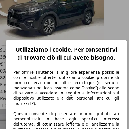
Utilizziamo i cookie. Per consentirvi
Suzuki S-Cross
1.4 Hybrid 2WD TOP+ *TELECAMERA
di trovare ciò di cui avete bisogno.
360*PRONTA CONSEGN
€ 16.800
1
09/2022
Per offrire all’utente la migliore esperienza possibile
82.436 km
con le nostre offerte, utilizziamo cookie propri e di
fornitori terzi nonché altre tecnologie (di seguito
Elettrica/Benzina
menzionati nel loro insieme come “cookie”) allo scopo
4,6 l/100 km (comb.)
di salvare e accedere in seguito a informazioni sul
Rivenditore
dispositivo utilizzato e a dati personali (tra cui gli
indirizzi IP).
IT 25030
Questo consente di presentare annunci pubblicitari
personalizzati in base agli specifici interessi
dell’utente, di ottimizzare l’offerta e di analizzarne la