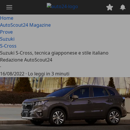
Passa
al
contenuto
Home
principale
AutoScout24 Magazine
Prove
Suzuki
S-Cross
Suzuki S-Cross, tecnica giapponese e stile italiano
Redazione AutoScout24
·
16/08/2022
·
Lo leggi in 3 minuti