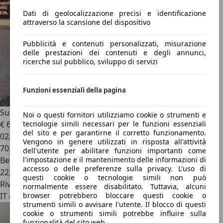
Dati di geolocalizzazione precisi e identificazione
attraverso la scansione del dispositivo
Pubblicità e contenuti personalizzati, misurazione
delle prestazioni dei contenuti e degli annunci,
ricerche sul pubblico, sviluppo di servizi
Funzioni essenziali della pagina
Suzuki Celerio
Celerio 2015 1.0 Easy
Noi o questi fornitori utilizziamo cookie o strumenti e
€ 6.500
tecnologie simili necessari per le funzioni essenziali
del sito e per garantirne il corretto funzionamento.
02/2018
Vengono in genere utilizzati in risposta all'attività
70.000 km
dell'utente per abilitare funzioni importanti come
Benzina
l'impostazione e il mantenimento delle informazioni di
accesso o delle preferenze sulla privacy. L'uso di
22,0 l/100 km (comb.)
questi cookie o tecnologie simili non può
Rivenditore
normalmente essere disabilitato. Tuttavia, alcuni
IT 48015
browser potrebbero bloccare questi cookie o
strumenti simili o avvisare l'utente. Il blocco di questi
cookie o strumenti simili potrebbe influire sulla
funzionalità del sito web.