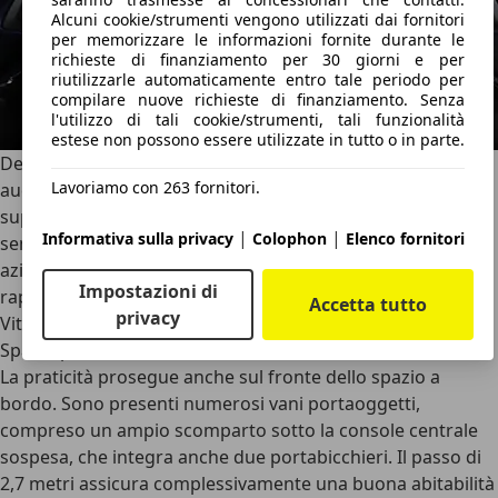
Alcuni cookie/strumenti vengono utilizzati dai fornitori
per memorizzare le informazioni fornite durante le
richieste di finanziamento per 30 giorni e per
riutilizzarle automaticamente entro tale periodo per
compilare nuove richieste di finanziamento. Senza
l'utilizzo di tali cookie/strumenti, tali funzionalità
estese non possono essere utilizzate in tutto o in parte.
Degno di nota sull’esemplare in prova è anche il sistema
Lavoriamo con 263 fornitori.
audio Infinity, capace di offrire una qualità sonora
superiore alle attese per questa categoria. Dettagli
|
|
Informativa sulla privacy
Colophon
Elenco fornitori
semplici ma intelligenti, come il parasole del tetto in vetro
azionabile manualmente con una sola mano o l’attivazione
Impostazioni di
rapida del volante riscaldabile dal display, rendono la e
Accetta tutto
privacy
Vitara particolarmente pratica nell’uso quotidiano.
Spazio pratico e flessibile
La praticità prosegue anche sul fronte dello spazio a
bordo. Sono presenti numerosi vani portaoggetti,
compreso un ampio scomparto sotto la console centrale
sospesa, che integra anche due portabicchieri. Il passo di
2,7 metri assicura complessivamente una buona abitabilità