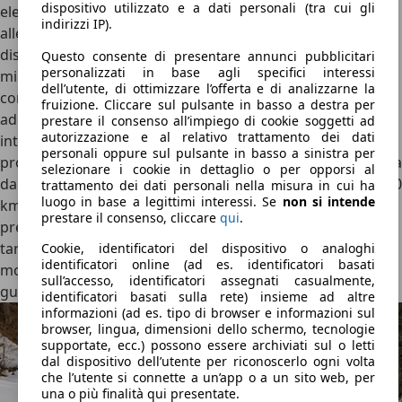
dispositivo utilizzato e a dati personali (tra cui gli
elettronicamente tra asse anteriore e posteriore in base
indirizzi IP).
alle necessità. Per un utilizzo più impegnativo in off-road è
disponibile la modalità di guida Trail, che frena in modo
Questo consente di presentare annunci pubblicitari
personalizzati in base agli specifici interessi
mirato la ruota che slitta e trasferisce più coppia a quella
dell’utente, di ottimizzare l’offerta e di analizzarne la
con maggiore aderenza. Spunto e ripresa sono del tutto
fruizione. Cliccare sul pulsante in basso a destra per
adeguati in ogni situazione con la versione a trazione
prestare il consenso all’impiego di cookie soggetti ad
autorizzazione e al relativo trattamento dei dati
integrale da 135 kW (183 CV) e 307 Nm di coppia di sistema
personali oppure sul pulsante in basso a sinistra per
provata nel test. Il SUV, che sfiora le 1,9 tonnellate,
accelera
selezionare i cookie in dettaglio o per opporsi al
da 0 a 100 km/h in 7,4 secondi
. La velocità massima è di 150
trattamento dei dati personali nella misura in cui ha
luogo in base a legittimi interessi. Se
non si intende
km/h. Il telaio, però, non valorizza fino in fondo le
prestare il consenso, cliccare
qui
.
prestazioni su strada: per una guida più brillante la
taratura appare piuttosto morbida, con qualche
Cookie, identificatori del dispositivo o analoghi
identificatori online (ad es. identificatori basati
movimento di troppo su dossi e buche. In compenso, nella
sull’accesso, identificatori assegnati casualmente,
guida rilassata, la Suzuki e Vitara convince per comfort.
identificatori basati sulla rete) insieme ad altre
informazioni (ad es. tipo di browser e informazioni sul
browser, lingua, dimensioni dello schermo, tecnologie
supportate, ecc.) possono essere archiviati sul o letti
dal dispositivo dell’utente per riconoscerlo ogni volta
che l’utente si connette a un’app o a un sito web, per
una o più finalità qui presentate.