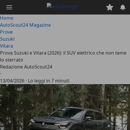
Passa
al
contenuto
Home
principale
AutoScout24 Magazine
Prove
Suzuki
Vitara
Prova Suzuki e Vitara (2026): il SUV elettrico che non teme
lo sterrato
Redazione AutoScout24
·
13/04/2026
·
Lo leggi in 7 minuti