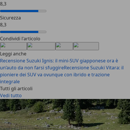
8,3
Sicurezza
8,3
Condividi l'articolo
Leggi anche
Recensione Suzuki Ignis: il mini-SUV giapponese ora è
un’auto da non farsi sfuggire
Recensione Suzuki Vitara: il
pioniere dei SUV va ovunque con ibrido e trazione
integrale
Tutti gli articoli
Vedi tutto