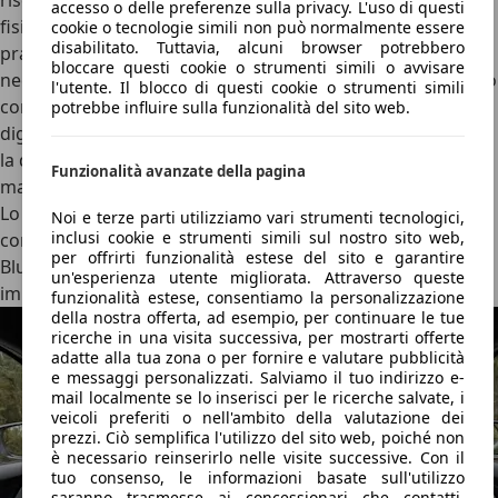
riscaldabile si impugna bene e adotta pulsanti e comandi
accesso o delle preferenze sulla privacy. L'uso di questi
fisici. Anche il climatizzatore può essere regolato in modo
cookie o tecnologie simili non può normalmente essere
disabilitato. Tuttavia, alcuni browser potrebbero
pratico tramite interruttori dedicati, senza passare
bloccare questi cookie o strumenti simili o avvisare
necessariamente dal display. Il doppio schermo è integrato
l'utente. Il blocco di questi cookie o strumenti simili
con buona armonia nella plancia. Con una strumentazione
potrebbe influire sulla funzionalità del sito web.
digitale da 10,25 pollici e un display centrale da 10,1 pollici,
la dotazione non è tra le più scenografiche del segmento,
Funzionalità avanzate della pagina
ma offre tutto il necessario senza creare distrazioni inutili.
Lo smartphone si può ricaricare in modalità induttiva nella
Noi e terze parti utilizziamo vari strumenti tecnologici,
inclusi cookie e strumenti simili sul nostro sito web,
console centrale, anche se il collegamento wireless via
per offrirti funzionalità estese del sito e garantire
Bluetooth non sempre avviene automaticamente in modo
un'esperienza utente migliorata. Attraverso queste
impeccabile.
funzionalità estese, consentiamo la personalizzazione
della nostra offerta, ad esempio, per continuare le tue
ricerche in una visita successiva, per mostrarti offerte
adatte alla tua zona o per fornire e valutare pubblicità
e messaggi personalizzati. Salviamo il tuo indirizzo e-
mail localmente se lo inserisci per le ricerche salvate, i
veicoli preferiti o nell'ambito della valutazione dei
prezzi. Ciò semplifica l'utilizzo del sito web, poiché non
è necessario reinserirlo nelle visite successive. Con il
tuo consenso, le informazioni basate sull'utilizzo
saranno trasmesse ai concessionari che contatti.