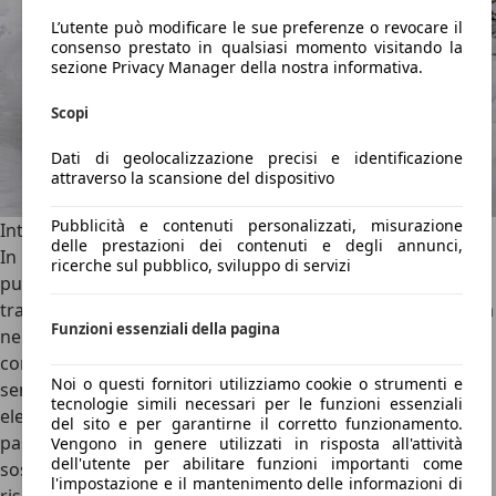
L’utente può modificare le sue preferenze o revocare il
consenso prestato in qualsiasi momento visitando la
sezione Privacy Manager della nostra informativa.
Scopi
Dati di geolocalizzazione precisi e identificazione
attraverso la scansione del dispositivo
Pubblicità e contenuti personalizzati, misurazione
Interni robusti e ben studiati
delle prestazioni dei contenuti e degli annunci,
In linea con il carattere del modello, anche l’abitacolo
ricerche sul pubblico, sviluppo di servizi
punta prima di tutto sulla funzionalità. I materiali
trasmettono una buona sensazione di robustezza e durata
Funzioni essenziali della pagina
nel tempo. Fa eccezione la finitura nero lucido della
console centrale, che nel veicolo di prova si è mostrata
Noi o questi fornitori utilizziamo cookie o strumenti e
sensibile ai graffi. Al sedile del conducente regolabile
tecnologie simili necessari per le funzioni essenziali
elettricamente si contrappone però un sedile del
del sito e per garantirne il corretto funzionamento.
passeggero privo di regolazione in altezza. Qui finiscono
Vengono in genere utilizzati in risposta all'attività
dell'utente per abilitare funzioni importanti come
sostanzialmente le rinunce sul fronte comfort. Il volante
l'impostazione e il mantenimento delle informazioni di