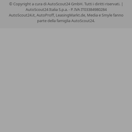
© Copyright
a cura di AutoScout24 GmbH. Tutti i diritti riservati. |
AutoScout24 Italia S.p.a. - P. IVA IT03384980284
AutoScout24.it, AutoProff, LeasingMarkt.de, Media e Smyle fanno
parte della famiglia AutoScout24.