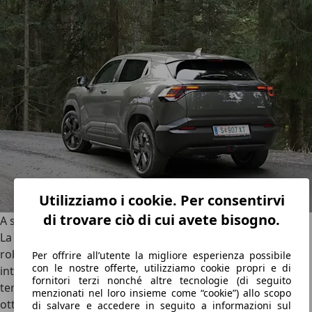
Utilizziamo i cookie. Per consentirvi
di trovare ciò di cui avete bisogno.
A suo agio anche fuori dall’asfalto
La Suzuki e Vitara fa onore alla sua immagine di
SUV
robusto
anche nel test su fondi non asfaltati. La trazione
Per offrire all’utente la migliore esperienza possibile
con le nostre offerte, utilizziamo cookie propri e di
integrale garantisce una motricità sempre valida sia sui
fornitori terzi nonché altre tecnologie (di seguito
terreni sconnessi sia in presenza di ghiaccio e neve. Per
menzionati nel loro insieme come “cookie”) allo scopo
ottenere questo risultato, la coppia viene distribuita
di salvare e accedere in seguito a informazioni sul