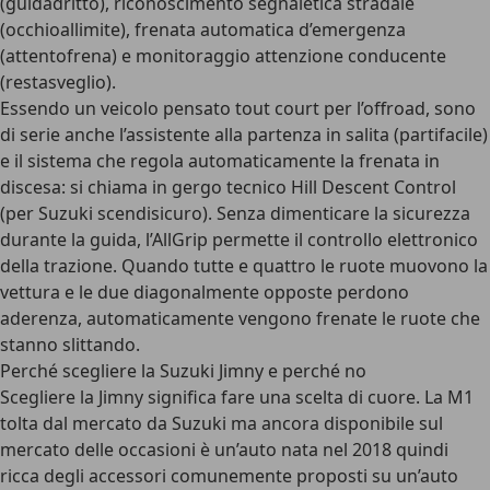
(
guidadritto
), riconoscimento segnaletica stradale
(
occhioallimite
), frenata automatica d’emergenza
(
attentofrena
) e monitoraggio attenzione conducente
(
restasveglio
).
Essendo un veicolo pensato tout court per l’offroad, sono
di serie anche l’assistente alla partenza in salita (
partifacile
)
e il sistema che regola automaticamente la frenata in
discesa: si chiama in gergo tecnico Hill Descent Control
(per Suzuki
scendisicuro
). Senza dimenticare la
sicurezza
durante la guida
, l’AllGrip permette il controllo elettronico
della trazione. Quando tutte e quattro le ruote muovono la
vettura e le due diagonalmente opposte perdono
aderenza, automaticamente vengono frenate le ruote che
stanno slittando.
Perché scegliere la Suzuki Jimny e perché no
Scegliere la Jimny
significa fare una scelta di cuore. La M1
tolta dal mercato da Suzuki ma ancora disponibile sul
mercato delle occasioni è un’auto nata nel 2018 quindi
ricca degli accessori comunemente proposti su un’auto