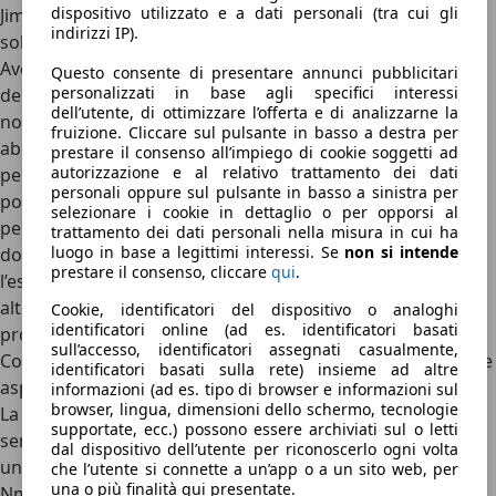
dispositivo utilizzato e a dati personali (tra cui gli
Jimny Pro e Jimny (3 e 5 porte), però, rimane una e una
indirizzi IP).
sola: la rete divisoria.
Avendo tolto la seconda fila sulla Jimny Pro, metà
Questo consente di presentare annunci pubblicitari
personalizzati in base agli specifici interessi
dell’abitacolo è destinato al trasporto merci e la capacità
dell’utente, di ottimizzare l’offerta e di analizzarne la
non è niente male, con 863 litri (33 litri più del Jimny M1
fruizione. Cliccare sul pulsante in basso a destra per
abbattendo gli schienali della seconda fila). Qui l’uso è
prestare il consenso all’impiego di cookie soggetti ad
autorizzazione e al relativo trattamento dei dati
pensato per i professionisti ma ciò non toglie che si
personali oppure sul pulsante in basso a sinistra per
possano caricare anche altre attrezzature, tra cui quelle
selezionare i cookie in dettaglio o per opporsi al
per il campeggio. Se la rete divisoria e l’assenza di tante
trattamento dei dati personali nella misura in cui ha
luogo in base a legittimi interessi. Se
non si intende
dotazioni rende molto diverse la Jimny dalla Jimny Pro, fa
prestare il consenso, cliccare
qui
.
l’esatto opposto la
posizione di guida
: si guida molto in
alto, con le gambe piegate, e lo sterzo non è regolabile in
Cookie, identificatori del dispositivo o analoghi
identificatori online (ad es. identificatori basati
profondità.
sull’accesso, identificatori assegnati casualmente,
Come si guida la Suzuki Jimny: vecchia scuola con il motore
identificatori basati sulla rete) insieme ad altre
aspirato. La leggerezza e il 4x4 i suoi segreti
informazioni (ad es. tipo di browser e informazioni sul
browser, lingua, dimensioni dello schermo, tecnologie
La
proposta motoristica della Suzuki Jimny
è tra le più
supportate, ecc.) possono essere archiviati sul o letti
semplici che si possano trovare sul mercato; il motore è
dal dispositivo dell’utente per riconoscerlo ogni volta
uno, il
1.5 a benzina
, 4 cilindri aspirato, con 102 CV e 130
che l’utente si connette a un’app o a un sito web, per
una o più finalità qui presentate.
Nm di coppia. La differenza la fa il cambio, a scelta tra