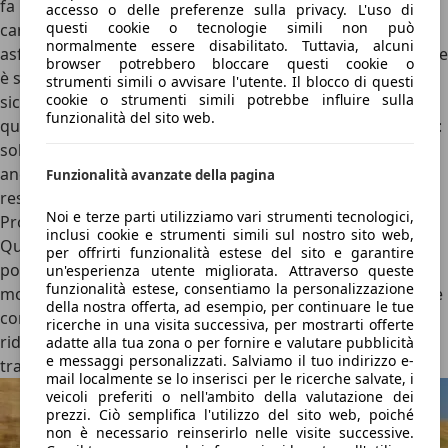
fa la
trazione integrale
. Tutto si gioca attorno a questa
accesso o delle preferenze sulla privacy. L'uso di
questi cookie o tecnologie simili non può
caratteristica, compreso lo sterzo che risulta duro su
normalmente essere disabilitato. Tuttavia, alcuni
asfalto e morbido su sterrato, grazie al sistema con il quale
browser potrebbero bloccare questi cookie o
è stato progettato e che prevede una demoltiplicazione
strumenti simili o avvisare l'utente. Il blocco di questi
cookie o strumenti simili potrebbe influire sulla
sicuramente non comune (4 giri da parte a parte). Sotto
funzionalità del sito web.
questo punto di vista, ne guadagna il
diametro di sterzata
:
solo 4,9 metri. Sospensioni ad assale rigido a tre punti di
ancoraggio,
molle elicoidali
e telaio a longheroni fanno il
Funzionalità avanzate della pagina
resto, complice l’elettronica di gestione del
sistema AllGrip
Noi e terze parti utilizziamo vari strumenti tecnologici,
Pro
.
inclusi cookie e strumenti simili sul nostro sito web,
Qui si può decidere di spostare la
trazione sulle sole ruote
per offrirti funzionalità estese del sito e garantire
posteriori
(2H) o indirizzarla a tutte e quattro con la
un'esperienza utente migliorata. Attraverso queste
funzionalità estese, consentiamo la personalizzazione
modalità 4H. Se il terreno lo richiede, ecco le marce ridotte
della nostra offerta, ad esempio, per continuare le tue
con la funzione 4L Niente differenziali autobloccanti, per
ricerche in una visita successiva, per mostrarti offerte
ridurre il peso (contenuto in 1.165 kg), ma controllo di
adatte alla tua zona o per fornire e valutare pubblicità
e messaggi personalizzati. Salviamo il tuo indirizzo e-
trazione per bilanciare la coppia sui due assi.
mail localmente se lo inserisci per le ricerche salvate, i
veicoli preferiti o nell'ambito della valutazione dei
prezzi. Ciò semplifica l'utilizzo del sito web, poiché
non è necessario reinserirlo nelle visite successive.