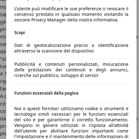
manuale a 5 marce
oppure
automatico a 4 rapporti
, dal
L’utente può modificare le sue preferenze o revocare il
sapore decisamente datato. Rispetto alla precedente
consenso prestato in qualsiasi momento visitando la
sezione Privacy Manager della nostra informativa.
generazione, che disponeva di soli 85 CV, questo
propulsore offre una guida più fluida e vivace, con una
Scopi
migliore capacità di allungo. In marcia, il
sound del 1.5
si fa
sentire chiaramente, richiamando le auto di qualche
Dati di geolocalizzazione precisi e identificazione
attraverso la scansione del dispositivo
decennio fa: per alcuni può sembrare un limite nel
“silenzio” che oggi caratterizza alcune auto ibride e la
Pubblicità e contenuti personalizzati, misurazione
totalità delle auto elettriche, per altri un tocco di carattere.
delle prestazioni dei contenuti e degli annunci,
A 130 km/h, però, complice l’assenza della sesta marcia di
ricerche sul pubblico, sviluppo di servizi
riposo il motore gira a 4.000 giri/min e il rumore inizia a
farsi importante.
Funzioni essenziali della pagina
A causa delle sue emissioni elevate Suzuki si è trovata
costretta, nel 2020, a togliere dal listino la sua iconica 4x4
Noi o questi fornitori utilizziamo cookie o strumenti e
compatta. Uscita dal portone, la Jimny Pro N1 è rientrata
tecnologie simili necessari per le funzioni essenziali
dalla porta di servizio, mantenendo lo stesso schema. Se le
del sito e per garantirne il corretto funzionamento.
Vengono in genere utilizzati in risposta all'attività
prestazioni
possono essere definite modeste (145 km/h il
dell'utente per abilitare funzioni importanti come
picco massimo, 0-100 km/h in 12 secondi), la differenza la
l'impostazione e il mantenimento delle informazioni di