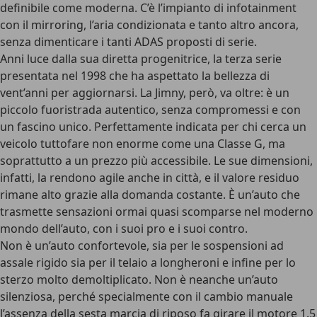
definibile come moderna. C’è l’impianto di infotainment
con il mirroring, l’aria condizionata e tanto altro ancora,
senza dimenticare i tanti ADAS proposti di serie.
Anni luce dalla sua diretta progenitrice, la terza serie
presentata nel 1998 che ha aspettato la bellezza di
vent’anni per aggiornarsi. La Jimny, però, va oltre: è un
piccolo fuoristrada autentico
, senza compromessi e con
un fascino unico. Perfettamente indicata per chi cerca un
veicolo tuttofare
non enorme come una Classe G, ma
soprattutto a un prezzo più accessibile. Le sue dimensioni,
infatti, la rendono agile anche in città, e il
valore residuo
rimane alto grazie alla domanda costante. È un’auto che
trasmette sensazioni ormai quasi scomparse nel moderno
mondo dell’auto, con i suoi pro e i suoi contro.
Non è un’auto confortevole, sia per le sospensioni ad
assale rigido sia per il
telaio a longheroni
e infine per lo
sterzo molto demoltiplicato. Non è neanche un’auto
silenziosa, perché specialmente con il cambio manuale
l’assenza della sesta marcia di riposo fa girare il motore 1.5