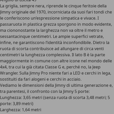
La griglia, sempre nera, riprende le cinque feritoie della
Jimny originale del 1970, incorniciata da suoi
fari tondi
che
le conferiscono un’espressione simpatica e vivace. I
passaruota in plastica grezza sporgono in modo evidente,
ma ciononostante la larghezza non va oltre il metro e
sessantacinque centimetri. Le
ampie superfici vetrate
,
infine, ne garantiscono l’identità inconfondibile. Dietro la
ruota di scorta contribuisce ad allungare di circa venti
centimetri la lunghezza complessiva. Il
lato B
è la parte
maggiormente in comune con altre icone nel mondo delle
4x4, tra cui la già citata Classe G e, perché no, la Jeep
Wrangler. Sulla Jimny Pro niente fari a LED e cerchi in lega,
sostituiti da fari alogeni e cerchi in acciaio.
Vediamo le
dimensioni della Jimny
di ultima generazione e,
tra parentesi, il confronto con la Jimny 5 porte:
Lunghezza: 3,65 metri (senza ruota di scorta 3,48 metri; 5
porte: 3,89 metri)
Larghezza: 1,64 metri