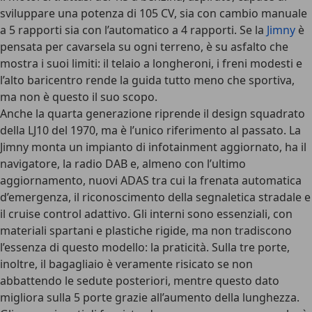
sviluppare una potenza di 105 CV, sia con cambio manuale
a 5 rapporti sia con l’automatico a 4 rapporti. Se la
Jimny
è
pensata per
cavarsela su ogni terreno
, è su asfalto che
mostra i suoi limiti: il telaio a longheroni, i freni modesti e
l’alto baricentro rende la guida tutto meno che sportiva,
ma non è questo il suo scopo.
Anche la quarta generazione riprende il
design squadrato
della LJ10 del 1970
, ma è l’unico riferimento al passato. La
Jimny monta un impianto di infotainment aggiornato, ha il
navigatore, la radio DAB e, almeno con l’ultimo
aggiornamento,
nuovi ADAS
tra cui la frenata automatica
d’emergenza, il riconoscimento della segnaletica stradale e
il cruise control adattivo. Gli interni sono essenziali, con
materiali spartani e plastiche rigide
, ma non tradiscono
l’essenza di questo modello: la praticità. Sulla tre porte,
inoltre, il bagagliaio è veramente risicato se non
abbattendo le sedute posteriori, mentre questo dato
migliora sulla 5 porte grazie all’aumento della lunghezza.