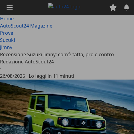
Passa
al
contenuto
Home
principale
AutoScout24 Magazine
Prove
Suzuki
Jimny
Recensione Suzuki Jimny: com’è fatta, pro e contro
Redazione AutoScout24
·
26/08/2025
·
Lo leggi in 11 minuti