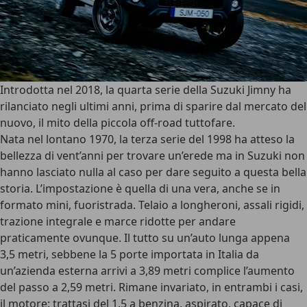
Introdotta nel 2018, la quarta serie della
Suzuki Jimny
ha
rilanciato negli ultimi anni, prima di sparire dal mercato del
nuovo, il mito della
piccola off-road tuttofare
.
Nata nel lontano 1970, la terza serie del 1998 ha atteso la
bellezza di vent’anni per trovare un’erede ma in Suzuki non
hanno lasciato nulla al caso per dare seguito a questa bella
storia. L’impostazione è quella di una vera, anche se in
formato
mini, fuoristrada
. Telaio a longheroni, assali rigidi,
trazione integrale e marce ridotte
per andare
praticamente ovunque. Il tutto su un’auto lunga appena
3,5 metri, sebbene la 5 porte importata in Italia da
un’azienda esterna arrivi a 3,89 metri complice l’aumento
del passo a 2,59 metri. Rimane invariato, in entrambi i casi,
il
motore
: trattasi del 1.5 a benzina, aspirato, capace di