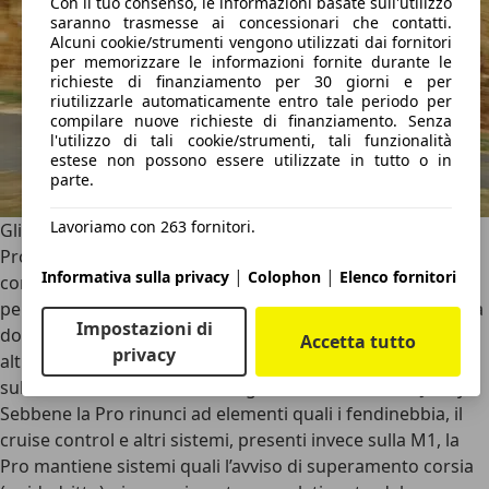
Con il tuo consenso, le informazioni basate sull'utilizzo
saranno trasmesse ai concessionari che contatti.
Alcuni cookie/strumenti vengono utilizzati dai fornitori
per memorizzare le informazioni fornite durante le
richieste di finanziamento per 30 giorni e per
riutilizzarle automaticamente entro tale periodo per
compilare nuove richieste di finanziamento. Senza
l'utilizzo di tali cookie/strumenti, tali funzionalità
estese non possono essere utilizzate in tutto o in
parte.
Lavoriamo con 263 fornitori.
Gli ADAS e la sicurezza
Proposta nell’unico
allestimento Pro
, sia per la N1 in
|
|
Informativa sulla privacy
Colophon
Elenco fornitori
configurazione autocarro sia per la M1 per trasporto
persone, la Jimny lanciata nel 2018 e poi aggiornata è stata
Impostazioni di
dotata di tutti i sistemi di sicurezza presi in comune con le
Accetta tutto
privacy
altre Suzuki. Simpaticamente rinominati per rendere
subito chiare le loro funzioni, gli
ADAS della Suzuki Jimny
.
Sebbene la Pro rinunci ad elementi quali i
fendinebbia
, il
cruise control e altri sistemi, presenti invece sulla M1, la
Pro mantiene sistemi quali l’avviso di superamento corsia