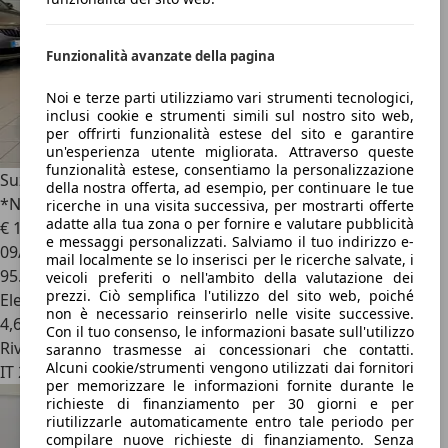
Funzionalità avanzate della pagina
Noi e terze parti utilizziamo vari strumenti tecnologici,
inclusi cookie e strumenti simili sul nostro sito web,
per offrirti funzionalità estese del sito e garantire
un'esperienza utente migliorata. Attraverso queste
funzionalità estese, consentiamo la personalizzazione
Suzuki Vitara
1.4 Hybrid A/T Starview
della nostra offerta, ad esempio, per continuare le tue
*NEOPATENTATI*TETTO*FULL*
ricerche in una visita successiva, per mostrarti offerte
adatte alla tua zona o per fornire e valutare pubblicità
€ 16.900
e messaggi personalizzati. Salviamo il tuo indirizzo e-
09/2021
mail localmente se lo inserisci per le ricerche salvate, i
95.800 km
veicoli preferiti o nell'ambito della valutazione dei
prezzi. Ciò semplifica l'utilizzo del sito web, poiché
Elettrica/Benzina
non è necessario reinserirlo nelle visite successive.
4,6 l/100 km (comb.)
Con il tuo consenso, le informazioni basate sull'utilizzo
Rivenditore
saranno trasmesse ai concessionari che contatti.
Alcuni cookie/strumenti vengono utilizzati dai fornitori
IT 20051
per memorizzare le informazioni fornite durante le
richieste di finanziamento per 30 giorni e per
riutilizzarle automaticamente entro tale periodo per
compilare nuove richieste di finanziamento. Senza