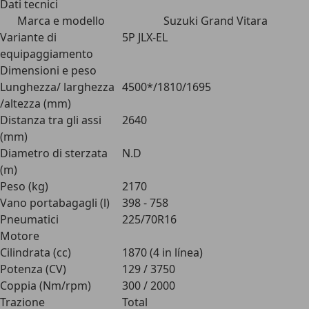
Dati tecnici
Marca e modello
Suzuki Grand Vitara
Variante di
5P JLX-EL
equipaggiamento
Dimensioni e peso
Lunghezza/ larghezza
4500*/1810/1695
/altezza (mm)
Distanza tra gli assi
2640
(mm)
Diametro di sterzata
N.D
(m)
Peso (kg)
2170
Vano portabagagli (l)
398 - 758
Pneumatici
225/70R16
Motore
Cilindrata (cc)
1870 (4 in línea)
Potenza (CV)
129 / 3750
Coppia (Nm/rpm)
300 / 2000
Trazione
Total