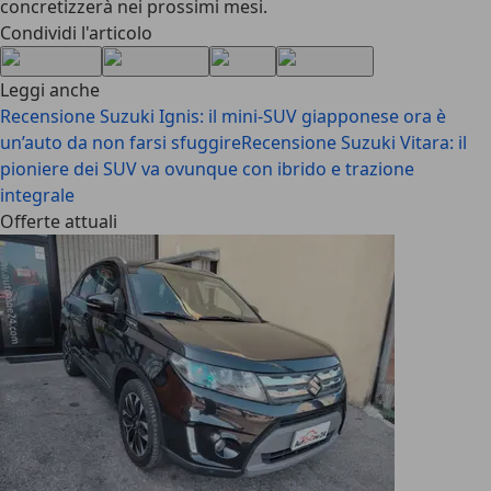
concretizzerà nei prossimi mesi.
Condividi l'articolo
Leggi anche
Recensione Suzuki Ignis: il mini-SUV giapponese ora è
un’auto da non farsi sfuggire
Recensione Suzuki Vitara: il
pioniere dei SUV va ovunque con ibrido e trazione
integrale
Offerte attuali