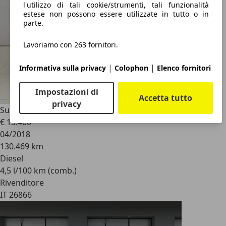
l'utilizzo di tali cookie/strumenti, tali funzionalità
estese non possono essere utilizzate in tutto o in
parte.
Lavoriamo con 263 fornitori.
|
|
Informativa sulla privacy
Colophon
Elenco fornitori
Impostazioni di
Accetta tutto
privacy
Suzuki Vitara
1.6 DDiS S/S 4WD AllGrip DCT V-Top
€ 13.400
04/2018
130.469 km
Diesel
4,5 l/100 km (comb.)
Rivenditore
IT 26866