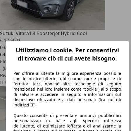
Suzuki Vitara
1.4 Boosterjet Hybrid Cool
€ 17.500
1
03/2024
Utilizziamo i cookie. Per consentirvi
64.887 km
di trovare ciò di cui avete bisogno.
Elettrica/Benzina
- (l/100 km)
Per offrire all’utente la migliore esperienza possibile
Rivenditore
con le nostre offerte, utilizziamo cookie propri e di
IT 00128
fornitori terzi nonché altre tecnologie (di seguito
menzionati nel loro insieme come “cookie”) allo scopo
di salvare e accedere in seguito a informazioni sul
dispositivo utilizzato e a dati personali (tra cui gli
indirizzi IP).
Questo consente di presentare annunci pubblicitari
personalizzati in base agli specifici interessi
dell’utente, di ottimizzare l’offerta e di analizzarne la