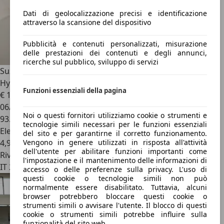
Dati di geolocalizzazione precisi e identificazione
attraverso la scansione del dispositivo
Pubblicità e contenuti personalizzati, misurazione
delle prestazioni dei contenuti e degli annunci,
ricerche sul pubblico, sviluppo di servizi
Suzuki Vitara
Hybrid Starview A/T 4WD AllGrip 1.5 Full
Hybrid
Funzioni essenziali della pagina
€ 15.490
06/2022
Noi o questi fornitori utilizziamo cookie o strumenti e
93.692 km
tecnologie simili necessari per le funzioni essenziali
Elettrica/Benzina
del sito e per garantirne il corretto funzionamento.
4,9 l/100 km (comb.)
Vengono in genere utilizzati in risposta all'attività
dell'utente per abilitare funzioni importanti come
Rivenditore
l'impostazione e il mantenimento delle informazioni di
IT 20092
accesso o delle preferenze sulla privacy. L'uso di
questi cookie o tecnologie simili non può
normalmente essere disabilitato. Tuttavia, alcuni
browser potrebbero bloccare questi cookie o
strumenti simili o avvisare l'utente. Il blocco di questi
cookie o strumenti simili potrebbe influire sulla
funzionalità del sito web.