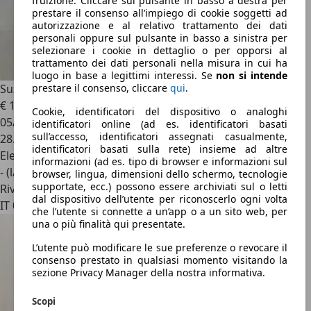
fruizione. Cliccare sul pulsante in basso a destra per
prestare il consenso all’impiego di cookie soggetti ad
autorizzazione e al relativo trattamento dei dati
personali oppure sul pulsante in basso a sinistra per
selezionare i cookie in dettaglio o per opporsi al
trattamento dei dati personali nella misura in cui ha
luogo in base a legittimi interessi. Se
non si intende
Suzuki Vitara
1.4 BOOSTERJET HYBRID ALLGRIP COOL SUV
prestare il consenso, cliccare
qui
.
€ 17.950
Cookie, identificatori del dispositivo o analoghi
05/2023
identificatori online (ad es. identificatori basati
sull’accesso, identificatori assegnati casualmente,
28.314 km
identificatori basati sulla rete) insieme ad altre
Elettrica/Benzina
informazioni (ad es. tipo di browser e informazioni sul
- (l/100 km)
browser, lingua, dimensioni dello schermo, tecnologie
supportate, ecc.) possono essere archiviati sul o letti
Rivenditore
dal dispositivo dell’utente per riconoscerlo ogni volta
IT 00137
che l’utente si connette a un’app o a un sito web, per
una o più finalità qui presentate.
L’utente può modificare le sue preferenze o revocare il
consenso prestato in qualsiasi momento visitando la
sezione Privacy Manager della nostra informativa.
Scopi