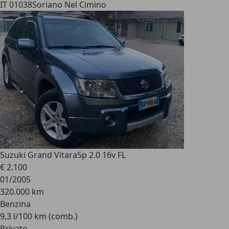
IT 01038
Soriano Nel Cimino
Suzuki Grand Vitara
5p 2.0 16v FL
€ 2.100
01/2005
320.000 km
Benzina
9,3 l/100 km (comb.)
Privato