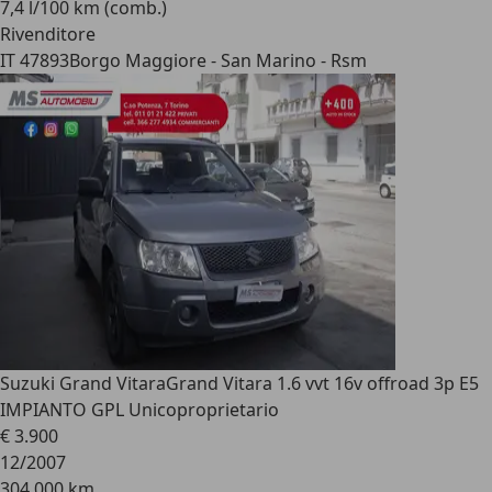
7,4 l/100 km (comb.)
Rivenditore
IT 47893
Borgo Maggiore - San Marino - Rsm
Suzuki Grand Vitara
Grand Vitara 1.6 vvt 16v offroad 3p E5
IMPIANTO GPL Unicoproprietario
€ 3.900
12/2007
304.000 km