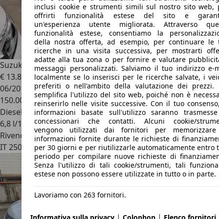
inclusi cookie e strumenti simili sul nostro sito web, 
offrirti funzionalità estese del sito e garant
un'esperienza utente migliorata. Attraverso que
funzionalità estese, consentiamo la personalizzazi
della nostra offerta, ad esempio, per continuare le 
ricerche in una visita successiva, per mostrarti offe
adatte alla tua zona o per fornire e valutare pubblicit
Suzuki Grand Vitara
1.9 ddis offroad 5p E5
messaggi personalizzati. Salviamo il tuo indirizzo e-m
€ 13.800
localmente se lo inserisci per le ricerche salvate, i vei
preferiti o nell'ambito della valutazione dei prezzi. 
06/2013
semplifica l'utilizzo del sito web, poiché non è necessa
150.000 km
reinserirlo nelle visite successive. Con il tuo consenso
Diesel
informazioni basate sull'utilizzo saranno trasmesse
concessionari che contatti. Alcuni cookie/strume
6,8 l/100 km (comb.)
vengono utilizzati dai fornitori per memorizzare
Rivenditore
informazioni fornite durante le richieste di finanziame
IT 25050
Ossimo - Brescia - Bs
per 30 giorni e per riutilizzarle automaticamente entro 
periodo per compilare nuove richieste di finanziamen
Senza l'utilizzo di tali cookie/strumenti, tali funziona
estese non possono essere utilizzate in tutto o in parte.
Lavoriamo con 263 fornitori.
|
|
Informativa sulla privacy
Colophon
Elenco fornitori