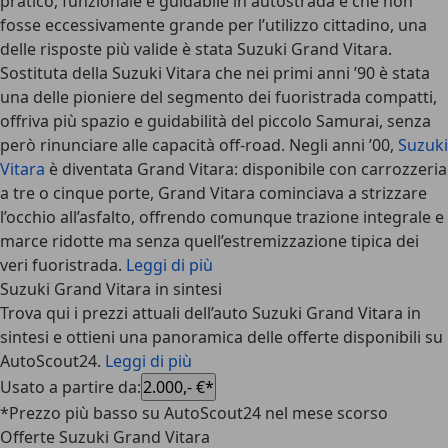
pratico, funzionale e guidabile in autostrada e che non
fosse eccessivamente grande per l’utilizzo cittadino, una
delle risposte più valide è stata
Suzuki Grand Vitara
.
Sostituta della Suzuki Vitara che nei primi anni ’90 è stata
una delle pioniere del segmento dei fuoristrada compatti,
offriva più spazio e guidabilità del piccolo Samurai, senza
però rinunciare alle capacità off-road. Negli anni ’00,
Suzuki
Vitara
è diventata Grand Vitara: disponibile con carrozzeria
a tre o cinque porte, Grand Vitara cominciava a strizzare
l’occhio all’asfalto, offrendo comunque trazione integrale e
marce ridotte ma senza quell’estremizzazione tipica dei
veri fuoristrada.
Leggi di più
Suzuki Grand Vitara in sintesi
Trova qui i prezzi attuali dell’auto Suzuki Grand Vitara in
sintesi e ottieni una panoramica delle offerte disponibili su
AutoScout24.
Leggi di più
Usato a partire da
:
2.000,- €*
*Prezzo più basso su AutoScout24 nel mese scorso
Offerte Suzuki Grand Vitara