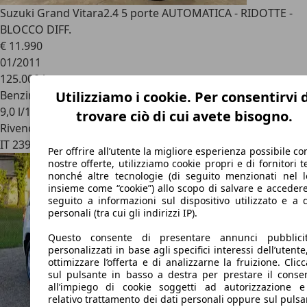
Suzuki Grand Vitara
2.4 5 porte AUTOMATICA - RIDOTTE -
BLOCCO DIFF.
€ 11.990
01/2011
125.000 km
Benzina
Utilizziamo i cookie. Per consentirvi 
9,0 l/100 km (comb.)
trovare ciò di cui avete bisogno.
Rivenditore
IT 23900
Lecco
Per offrire all’utente la migliore esperienza possibile co
nostre offerte, utilizziamo cookie propri e di fornitori t
nonché altre tecnologie (di seguito menzionati nel l
insieme come “cookie”) allo scopo di salvare e accedere
seguito a informazioni sul dispositivo utilizzato e a d
personali (tra cui gli indirizzi IP).
Questo consente di presentare annunci pubblicit
personalizzati in base agli specifici interessi dell’utente
ottimizzare l’offerta e di analizzarne la fruizione. Clic
sul pulsante in basso a destra per prestare il conse
all’impiego di cookie soggetti ad autorizzazione e
relativo trattamento dei dati personali oppure sul pulsa