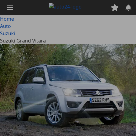
Passa
al
contenuto
Home
principale
Auto
Suzuki
Suzuki Grand Vitara