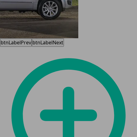
btnLabelPrev
btnLabelNext