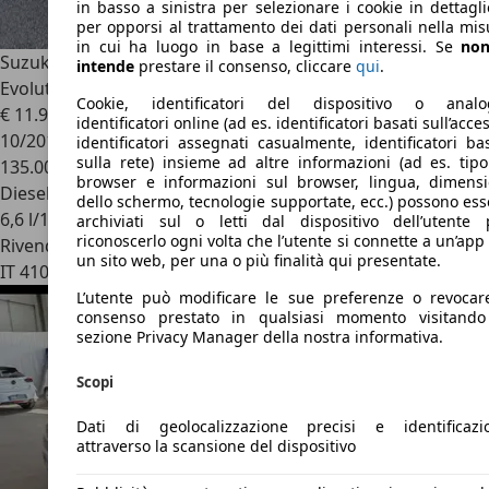
in basso a sinistra per selezionare i cookie in dettagli
per opporsi al trattamento dei dati personali nella mis
in cui ha luogo in base a legittimi interessi. Se
non
Suzuki Grand Vitara
Grand Vitara II 2006 1.9 ddis offroad
intende
prestare il consenso, cliccare
qui
.
Evolution 5p
Cookie, identificatori del dispositivo o analo
€ 11.999
identificatori online (ad es. identificatori basati sull’acce
10/2013
identificatori assegnati casualmente, identificatori bas
sulla rete) insieme ad altre informazioni (ad es. tipo
135.000 km
browser e informazioni sul browser, lingua, dimensi
Diesel
dello schermo, tecnologie supportate, ecc.) possono ess
6,6 l/100 km (comb.)
archiviati sul o letti dal dispositivo dell’utente 
riconoscerlo ogni volta che l’utente si connette a un’app
Rivenditore
un sito web, per una o più finalità qui presentate.
IT 41012
Carpi - Mo
L’utente può modificare le sue preferenze o revocare
consenso prestato in qualsiasi momento visitando
sezione Privacy Manager della nostra informativa.
Scopi
Dati di geolocalizzazione precisi e identificazi
attraverso la scansione del dispositivo