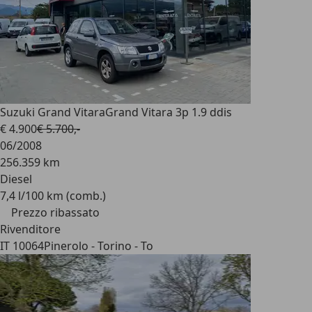
Suzuki Grand Vitara
Grand Vitara 3p 1.9 ddis
€ 4.900
€ 5.700,-
06/2008
256.359 km
Diesel
7,4 l/100 km (comb.)
Prezzo ribassato
Rivenditore
IT 10064
Pinerolo - Torino - To