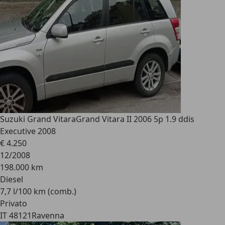
Suzuki Grand Vitara
Grand Vitara II 2006 5p 1.9 ddis
Executive 2008
€ 4.250
12/2008
198.000 km
Diesel
7,7 l/100 km (comb.)
Privato
IT 48121
Ravenna