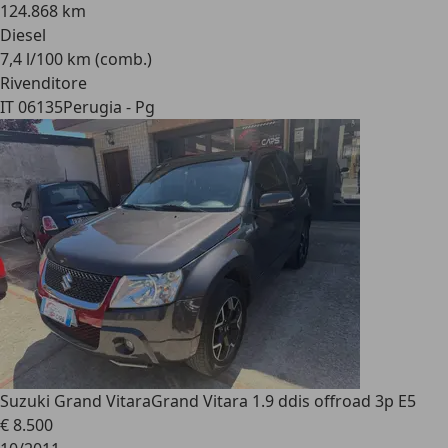
124.868 km
Diesel
7,4 l/100 km (comb.)
Rivenditore
IT 06135
Perugia - Pg
Suzuki Grand Vitara
Grand Vitara 1.9 ddis offroad 3p E5
€ 8.500