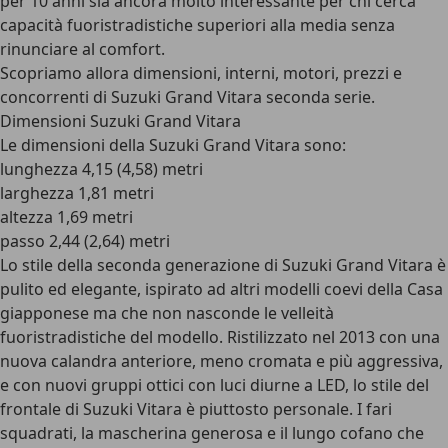
per 10 anni sia ancora molto interessante per chi cerca
capacità fuoristradistiche superiori alla media senza
rinunciare al comfort.
Scopriamo allora dimensioni, interni, motori, prezzi e
concorrenti di Suzuki Grand Vitara seconda serie.
Dimensioni Suzuki Grand Vitara
Le
dimensioni della Suzuki Grand Vitara
sono:
lunghezza 4,15 (4,58) metri
larghezza 1,81 metri
altezza 1,69 metri
passo 2,44 (2,64) metri
Lo stile della seconda generazione di Suzuki Grand Vitara è
pulito ed elegante, ispirato ad altri modelli coevi della Casa
giapponese ma che non nasconde le velleità
fuoristradistiche del modello.
Ristilizzato nel 2013
con una
nuova calandra anteriore, meno cromata e più aggressiva,
e con nuovi gruppi ottici con luci diurne a LED, lo stile del
frontale di Suzuki Vitara è piuttosto personale. I fari
squadrati, la mascherina generosa e il lungo cofano che