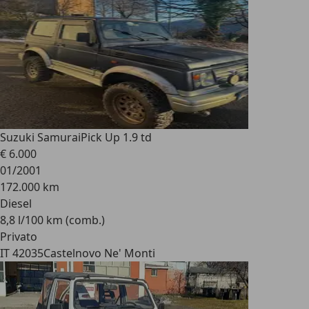
Suzuki Samurai
Pick Up 1.9 td
€ 6.000
01/2001
172.000 km
Diesel
8,8 l/100 km (comb.)
Privato
IT 42035
Castelnovo Ne' Monti