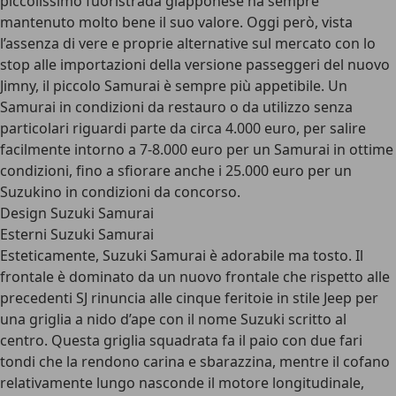
piccolissimo fuoristrada giapponese ha sempre
mantenuto molto bene il suo valore. Oggi però, vista
l’assenza di vere e proprie alternative sul mercato con lo
stop alle importazioni della versione passeggeri del nuovo
Jimny, il piccolo Samurai è sempre più appetibile. Un
Samurai in condizioni da restauro o da utilizzo senza
particolari riguardi parte da circa 4.000 euro, per salire
facilmente intorno a 7-8.000 euro per un Samurai in ottime
condizioni, fino a sfiorare anche i 25.000 euro per un
Suzukino in condizioni da concorso.
Design Suzuki Samurai
Esterni Suzuki Samurai
Esteticamente, Suzuki Samurai è adorabile ma tosto. Il
frontale è dominato da un nuovo frontale che rispetto alle
precedenti SJ rinuncia alle
cinque feritoie in stile Jeep per
una griglia a nido d’ape con il nome Suzuki scritto al
centro
. Questa griglia squadrata fa il paio con due fari
tondi che la rendono carina e sbarazzina, mentre il cofano
relativamente lungo nasconde il motore longitudinale,