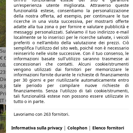
un'esperienza utente migliorata. Attraverso queste
funzionalità estese, consentiamo la personalizzazione
della nostra offerta, ad esempio, per continuare le tue
ricerche in una visita successiva, per mostrarti offerte
adatte alla tua zona o per fornire e valutare pubblicità e
messaggi personalizzati. Salviamo il tuo indirizzo e-mail
localmente se lo inserisci per le ricerche salvate, i veicoli
preferiti o nell'ambito della valutazione dei prezzi. Ciò
semplifica l'utilizzo del sito web, poiché non è necessario
Suzuki Samurai
Samurai Berlina 1.9 td VX De Luxe
reinserirlo nelle visite successive. Con il tuo consenso, le
€ 6.500
informazioni basate sull'utilizzo saranno trasmesse ai
concessionari che contatti. Alcuni cookie/strumenti
08/1999
vengono utilizzati dai fornitori per memorizzare le
235.000 km
informazioni fornite durante le richieste di finanziamento
Diesel
per 30 giorni e per riutilizzarle automaticamente entro
tale periodo per compilare nuove richieste di
8,8 l/100 km (comb.)
finanziamento. Senza l'utilizzo di tali cookie/strumenti,
Privato
tali funzionalità estese non possono essere utilizzate in
IT 00019
Tivoli
tutto o in parte.
Lavoriamo con 263 fornitori.
|
|
Informativa sulla privacy
Colophon
Elenco fornitori