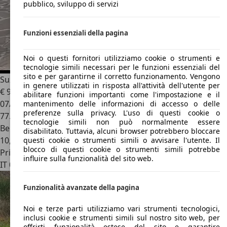
pubblico, sviluppo di servizi
Funzioni essenziali della pagina
Noi o questi fornitori utilizziamo cookie o strumenti e
tecnologie simili necessari per le funzioni essenziali del
sito e per garantirne il corretto funzionamento. Vengono
Suzuki Samurai
Cabrio 1.3 JX De Luxe S
in genere utilizzati in risposta all'attività dell'utente per
€ 9.900
abilitare funzioni importanti come l'impostazione e il
07/1999
mantenimento delle informazioni di accesso o delle
preferenze sulla privacy. L'uso di questi cookie o
77.000 km
tecnologie simili non può normalmente essere
Benzina
disabilitato. Tuttavia, alcuni browser potrebbero bloccare
10,3 l/100 km (comb.)
questi cookie o strumenti simili o avvisare l'utente. Il
blocco di questi cookie o strumenti simili potrebbe
Privato
influire sulla funzionalità del sito web.
IT 02100
Rieti
Funzionalità avanzate della pagina
Noi e terze parti utilizziamo vari strumenti tecnologici,
inclusi cookie e strumenti simili sul nostro sito web, per
offrirti funzionalità estese del sito e garantire