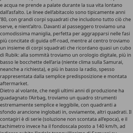
e acqua ne prende a palate durante la sua vita lontano
dall’asfalto. Le linee dell’abitacolo sono tipicamente anni
’80, con grandi corpi squadrati che includono tutto ciò che
serve, e nient’altro. Davanti al passeggero troviamo una
comodissima maniglia, perfetta per aggrapparsi nelle fasi
più concitate di guida off-road, mentre al centro troviamo
un insieme di corpi squadrati che ricordano quasi un cubo
di Rubik: alla sommità troviamo un orologio digitale, più in
basso le bocchette dell’aria (niente clima sulla Samurai,
neanche a richiesta), e più in basso la radio, spesso
rappresentata dalla semplice predisposizione e montata
aftermarket.
Dietro al volante, che negli ultimi anni di produzione ha
guadagnato l’Airbag, troviamo un quadro strumenti
estremamente semplice e leggibile, con quadranti a
sfondo arancione inglobati in, ovviamente, altri quadrati. Il
contagiri è di serie (soluzione non scontata all’epoca), e il
tachimetro invece ha il
fondoscala posto a 140 km/h
, ad