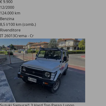
€ 9.900
12/2000
124.000 km
Benzina
8,5 l/100 km (comb.)
Rivenditore
IT 26013
Crema - Cr
Suzuki Samurai
1.3 Hard Top Passo Lungo