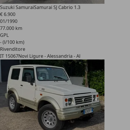
Suzuki Samurai
Samurai SJ Cabrio 1.3
€ 6.900
01/1990
77.000 km
GPL
- (l/100 km)
Rivenditore
IT 15067
Novi Ligure - Alessandria - Al