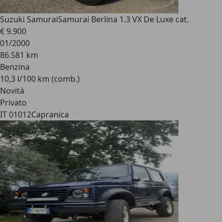
Suzuki Samurai
Samurai Berlina 1.3 VX De Luxe cat.
€ 9.900
01/2000
86.581 km
Benzina
10,3 l/100 km (comb.)
Novità
Privato
IT 01012
Capranica