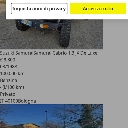
Impostazioni di privacy
Accetta tutto
Suzuki Samurai
Samurai Cabrio 1.3 JX De Luxe
€ 9.800
03/1988
100.000 km
Benzina
- (l/100 km)
Privato
IT 40100
Bologna