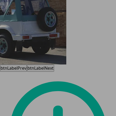
btnLabelPrev
btnLabelNext