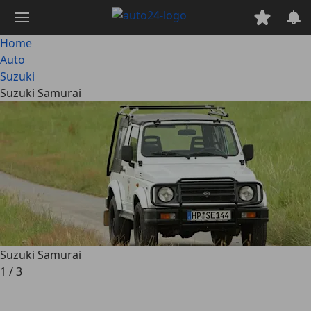
Passa
al
contenuto
Home
principale
Auto
Suzuki
Suzuki Samurai
Suzuki Samurai
1
/
3