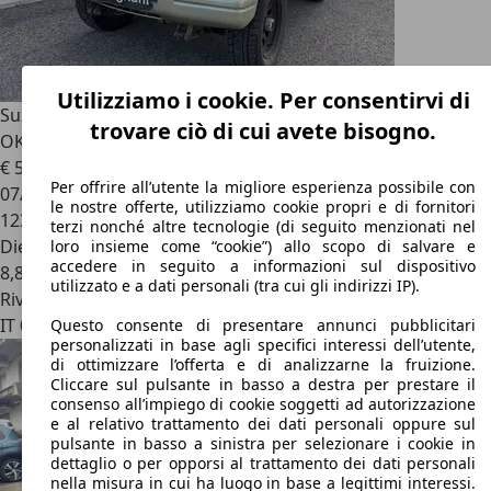
Utilizziamo i cookie. Per consentirvi di
Suzuki Samurai
Berlina 1.9 td VX De Luxe - DISTRIBUZIONE
trovare ciò di cui avete bisogno.
OK - GANCIO + CARRELLO
€ 5.500
Per offrire all’utente la migliore esperienza possibile con
07/2000
le nostre offerte, utilizziamo cookie propri e di fornitori
123.997 km
terzi nonché altre tecnologie (di seguito menzionati nel
Diesel
loro insieme come “cookie”) allo scopo di salvare e
accedere in seguito a informazioni sul dispositivo
8,8 l/100 km (comb.)
utilizzato e a dati personali (tra cui gli indirizzi IP).
Rivenditore
IT 05018
Orvieto - Terni - Tr
Questo consente di presentare annunci pubblicitari
personalizzati in base agli specifici interessi dell’utente,
di ottimizzare l’offerta e di analizzarne la fruizione.
Cliccare sul pulsante in basso a destra per prestare il
consenso all’impiego di cookie soggetti ad autorizzazione
e al relativo trattamento dei dati personali oppure sul
pulsante in basso a sinistra per selezionare i cookie in
dettaglio o per opporsi al trattamento dei dati personali
nella misura in cui ha luogo in base a legittimi interessi.