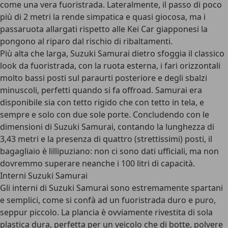
come una vera fuoristrada. Lateralmente, il passo di poco
più di 2 metri la rende simpatica e quasi giocosa, ma i
passaruota allargati rispetto alle Kei Car giapponesi la
pongono al riparo dal rischio di ribaltamenti.
Più alta che larga, Suzuki Samurai dietro sfoggia il classico
look da fuoristrada, con la ruota esterna, i fari orizzontali
molto bassi posti sul paraurti posteriore e degli sbalzi
minuscoli, perfetti
quando si fa offroad
. Samurai era
disponibile sia con tetto rigido che con tetto in tela, e
sempre e solo con due sole porte. Concludendo con le
dimensioni di Suzuki Samurai, contando la lunghezza di
3,43 metri e la presenza di quattro (strettissimi) posti, il
bagagliaio è lillipuziano: non ci sono dati ufficiali, ma non
dovremmo superare neanche i 100 litri di capacità.
Interni Suzuki Samurai
Gli interni di Suzuki Samurai sono estremamente spartani
e semplici, come si confà ad un fuoristrada duro e puro,
seppur piccolo. La plancia è ovviamente rivestita di sola
plastica dura, perfetta per un veicolo che di botte, polvere