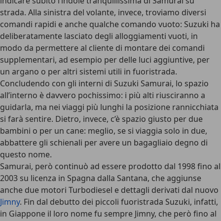
indicare subito l’indole tranquillissima di Samurai su
strada. Alla sinistra del volante, invece, troviamo diversi
comandi rapidi e anche qualche comando vuoto: Suzuki ha
deliberatamente lasciato degli alloggiamenti vuoti, in
modo da permettere al cliente di montare dei comandi
supplementari, ad esempio per delle luci aggiuntive, per
un argano o per altri sistemi utili in fuoristrada.
Concludendo con gli interni di Suzuki Samurai, lo spazio
all’interno è davvero pochissimo: i più alti riusciranno a
guidarla, ma nei viaggi più lunghi la posizione rannicchiata
si farà sentire. Dietro, invece, c’è spazio giusto per due
bambini o per un cane: meglio, se si viaggia solo in due,
abbattere gli schienali per avere un bagagliaio degno di
questo nome.
Samurai, però continuò ad essere prodotto dal 1998 fino al
2003 su licenza in Spagna dalla Santana, che aggiunse
anche due motori Turbodiesel e dettagli derivati dal nuovo
Jimny
. Fin dal debutto dei piccoli fuoristrada Suzuki, infatti,
in Giappone il loro nome fu sempre Jimny, che però fino al