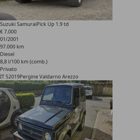
Suzuki Samurai
Pick Up 1.9 td
€ 7.000
01/2001
97.000 km
Diesel
8,8 l/100 km (comb.)
Privato
IT 52019
Pergine Valdarno Arezzo