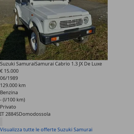
Suzuki Samurai
Samurai Cabrio 1.3 JX De Luxe
€ 15.000
06/1989
129.000 km
Benzina
- (l/100 km)
Privato
IT 28845
Domodossola
Visualizza tutte le offerte Suzuki Samurai