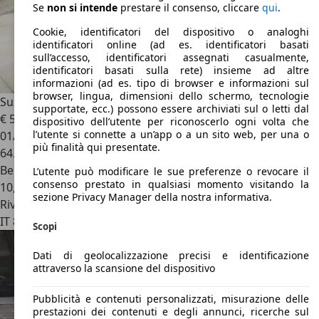
Se
non si intende
prestare il consenso, cliccare
qui
.
Cookie, identificatori del dispositivo o analoghi
identificatori online (ad es. identificatori basati
sull’accesso, identificatori assegnati casualmente,
identificatori basati sulla rete) insieme ad altre
informazioni (ad es. tipo di browser e informazioni sul
browser, lingua, dimensioni dello schermo, tecnologie
Suzuki Samurai
Samurai P.L. 1.3 JX De Luxe cat.
supportate, ecc.) possono essere archiviati sul o letti dal
€ 5.900
dispositivo dell’utente per riconoscerlo ogni volta che
l’utente si connette a un’app o a un sito web, per una o
01/1994
più finalità qui presentate.
64.817 km
Benzina
L’utente può modificare le sue preferenze o revocare il
consenso prestato in qualsiasi momento visitando la
10,0 l/100 km (comb.)
sezione Privacy Manager della nostra informativa.
Rivenditore
IT 89013
Gioia Tauro - Reggio Calabria
Scopi
Dati di geolocalizzazione precisi e identificazione
attraverso la scansione del dispositivo
Pubblicità e contenuti personalizzati, misurazione delle
prestazioni dei contenuti e degli annunci, ricerche sul