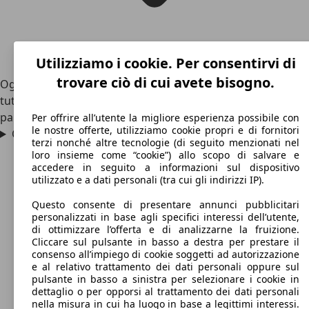
Utilizziamo i cookie. Per consentirvi di
trovare ciò di cui avete bisogno.
Oggi si trovano pochi esemplari di Daihatsu Rocky usate e
tutte con parecchi chilometri. Il range di prezzo può
partire da poco meno di 5.000 euro.
Per offrire all’utente la migliore esperienza possibile con
le nostre offerte, utilizziamo cookie propri e di fornitori
Quanti 4x4 ha prodotto Daihatsu?
terzi nonché altre tecnologie (di seguito menzionati nel
loro insieme come “cookie”) allo scopo di salvare e
accedere in seguito a informazioni sul dispositivo
utilizzato e a dati personali (tra cui gli indirizzi IP).
Questo consente di presentare annunci pubblicitari
personalizzati in base agli specifici interessi dell’utente,
di ottimizzare l’offerta e di analizzarne la fruizione.
Cliccare sul pulsante in basso a destra per prestare il
consenso all’impiego di cookie soggetti ad autorizzazione
e al relativo trattamento dei dati personali oppure sul
pulsante in basso a sinistra per selezionare i cookie in
dettaglio o per opporsi al trattamento dei dati personali
nella misura in cui ha luogo in base a legittimi interessi.