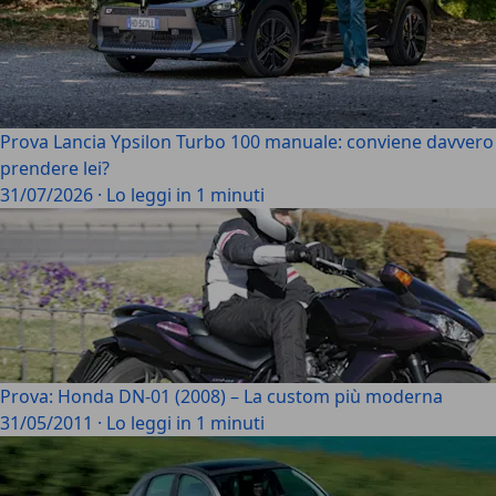
Prova Lancia Ypsilon Turbo 100 manuale: conviene davvero
prendere lei?
31/07/2026
·
Lo leggi in 1 minuti
Prova: Honda DN-01 (2008) – La custom più moderna
31/05/2011
·
Lo leggi in 1 minuti