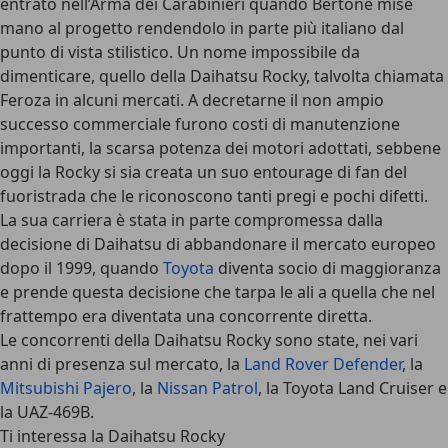
entrato nell’Arma dei Carabinieri quando Bertone mise
mano al progetto rendendolo in parte più italiano dal
punto di vista stilistico. Un nome impossibile da
dimenticare, quello della Daihatsu Rocky, talvolta chiamata
Feroza in alcuni mercati. A decretarne il non ampio
successo commerciale furono costi di manutenzione
importanti, la scarsa potenza dei motori adottati, sebbene
oggi la Rocky si sia creata un suo entourage di fan del
fuoristrada che le riconoscono tanti pregi e pochi difetti.
La sua carriera è stata in parte compromessa dalla
decisione di Daihatsu di abbandonare il mercato europeo
dopo il 1999, quando
Toyota
diventa socio di maggioranza
e prende questa decisione che tarpa le ali a quella che nel
frattempo era diventata una concorrente diretta.
Le concorrenti della Daihatsu Rocky sono state, nei vari
anni di presenza sul mercato, la
Land Rover Defender
, la
Mitsubishi Pajero
, la
Nissan Patrol
, la Toyota Land Cruiser e
la UAZ-469B.
Ti interessa la Daihatsu Rocky