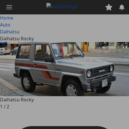
Passa
al
contenuto
Home
principale
Auto
Daihatsu
Daihatsu Rocky
Daihatsu Rocky
1
/
2