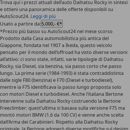
Trova qui i prezzi attuali dell’auto Daihatsu Rocky in sintesi
e ottieni una panoramica delle offerte disponibili su
AutoScout24.
Leggi di più
Usato a partire da
:
5.000,- €*
*Prezzo più basso su AutoScout24 nel mese scorso
Prodotto dalla Casa automobilistica più antica del
Giappone, fondata nel 1907 a Ikeda, questo veicolo
pensato per il mondo dell’offroad ha visto diverse versioni
all’attivo: ci sono state, infatti, varie tipologie di Daihatsu
Rocky, sia Diesel, sia benzina, sia passo corto che passo
lungo. La prima serie (1984-1993) è stata contraddistinta
dalle sigle F80 (benzina) e F70 (Diesel e turbodiesel),
mentre la F75 identificava la passo lungo proposta solo
con motori Diesel e turbodiesel. Anche l’italiana Bertone
intervenne sulla Daihatsu Rocky costruendo la Bertone
Freeclimber: quest’ultima si basava sulla versione F75 ma
montò motori BMW (1.6 da 100 CV) e venne anche scelta
dall’Arma dei Carabinieri. Rispetto alla Daihatsu Rocky
originale, la Bertone adoperò diverse modifiche sul design