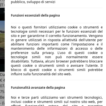
pubblico, sviluppo di servizi
IT 65023
Caramanico Terme
Funzioni essenziali della pagina
Noi o questi fornitori utilizziamo cookie o strumenti e
tecnologie simili necessari per le funzioni essenziali del
sito e per garantirne il corretto funzionamento. Vengono
in genere utilizzati in risposta all'attività dell'utente per
abilitare funzioni importanti come l'impostazione e il
mantenimento delle informazioni di accesso o delle
preferenze sulla privacy. L'uso di questi cookie o
tecnologie simili non può normalmente essere
disabilitato. Tuttavia, alcuni browser potrebbero bloccare
questi cookie o strumenti simili o avvisare l'utente. Il
blocco di questi cookie o strumenti simili potrebbe
influire sulla funzionalità del sito web.
Daihatsu Feroza
1.6 DX soft top
€ 4.900
07/1991
Funzionalità avanzate della pagina
75.000 km
Benzina
Noi e terze parti utilizziamo vari strumenti tecnologici,
inclusi cookie e strumenti simili sul nostro sito web, per
- (l/100 km)
offrirti funzionalità estese del sito e garantire