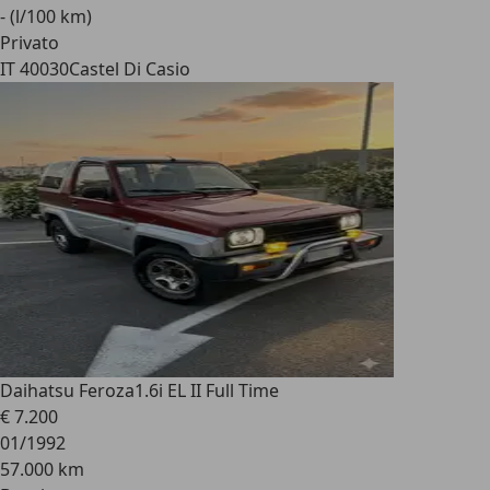
- (l/100 km)
Privato
IT 40030
Castel Di Casio
Daihatsu Feroza
1.6i EL II Full Time
€ 7.200
01/1992
57.000 km