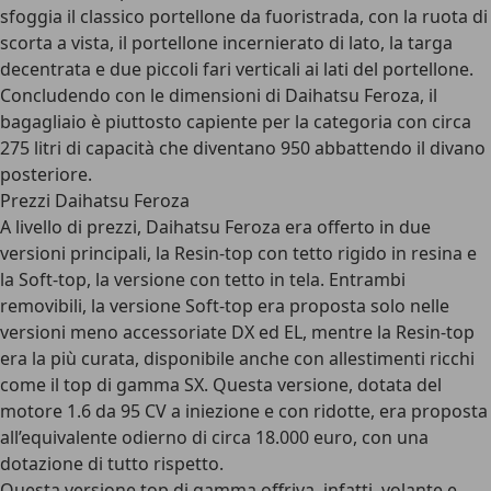
sfoggia il classico portellone da fuoristrada, con la ruota di
scorta a vista, il portellone incernierato di lato, la targa
decentrata e due piccoli fari verticali ai lati del portellone.
Concludendo con le dimensioni di Daihatsu Feroza, il
bagagliaio è piuttosto capiente per la categoria con
circa
275 litri di capacità
che diventano 950 abbattendo il divano
posteriore.
Prezzi Daihatsu Feroza
A livello di prezzi, Daihatsu Feroza era offerto in due
versioni principali, la Resin-top con tetto rigido in resina e
la Soft-top, la versione con tetto in tela. Entrambi
removibili, la versione Soft-top era proposta solo nelle
versioni meno accessoriate DX ed EL, mentre la Resin-top
era la più curata, disponibile anche con allestimenti ricchi
come il top di gamma SX. Questa versione, dotata del
motore 1.6 da 95 CV a iniezione e con ridotte, era proposta
all’
equivalente odierno di circa 18.000 euro
, con una
dotazione di tutto rispetto.
Questa versione top di gamma offriva, infatti, volante e