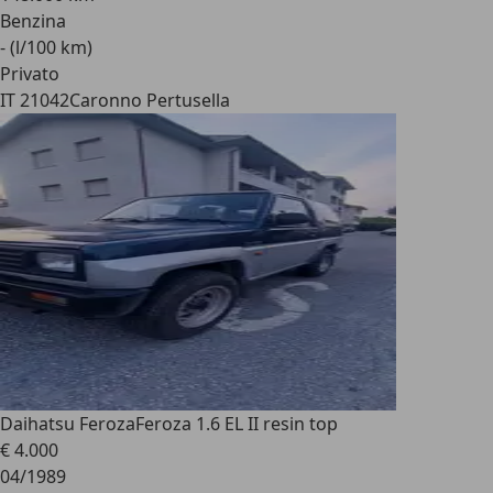
Benzina
- (l/100 km)
Privato
IT 21042
Caronno Pertusella
Daihatsu Feroza
Feroza 1.6 EL II resin top
€ 4.000
04/1989