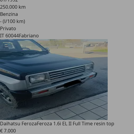
250.000 km
Benzina
- (l/100 km)
Privato
IT 60044
Fabriano
Daihatsu Feroza
Feroza 1.6i EL II Full Time resin top
€ 7.000