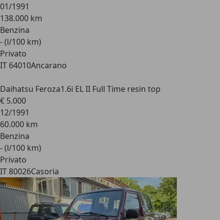
01/1991
138.000 km
Benzina
- (l/100 km)
Privato
IT 64010
Ancarano
Daihatsu Feroza
1.6i EL II Full Time resin top
€ 5.000
12/1991
60.000 km
Benzina
- (l/100 km)
Privato
IT 80026
Casoria