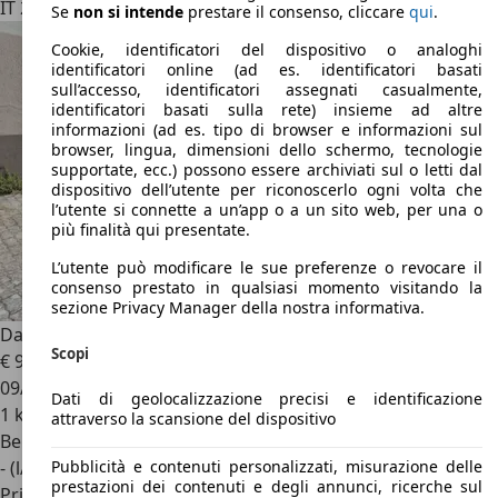
IT 29010
Rottofreno
Se
non si intende
prestare il consenso, cliccare
qui
.
Cookie, identificatori del dispositivo o analoghi
identificatori online (ad es. identificatori basati
sull’accesso, identificatori assegnati casualmente,
identificatori basati sulla rete) insieme ad altre
informazioni (ad es. tipo di browser e informazioni sul
browser, lingua, dimensioni dello schermo, tecnologie
supportate, ecc.) possono essere archiviati sul o letti dal
dispositivo dell’utente per riconoscerlo ogni volta che
l’utente si connette a un’app o a un sito web, per una o
più finalità qui presentate.
L’utente può modificare le sue preferenze o revocare il
consenso prestato in qualsiasi momento visitando la
sezione Privacy Manager della nostra informativa.
Daihatsu Feroza
F300lc-fmde
Scopi
€ 9.000
09/1990
Dati di geolocalizzazione precisi e identificazione
1 km
attraverso la scansione del dispositivo
Benzina
Pubblicità e contenuti personalizzati, misurazione delle
- (l/100 km)
prestazioni dei contenuti e degli annunci, ricerche sul
Privato