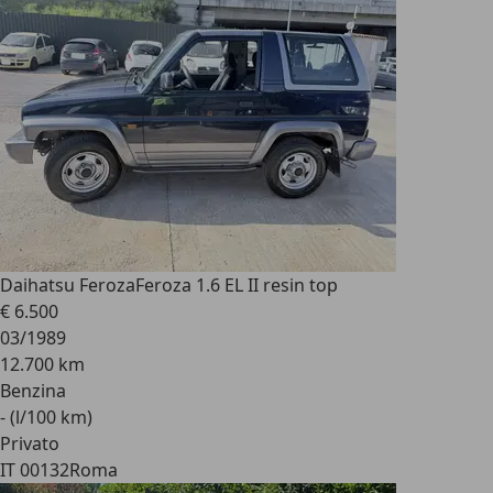
Daihatsu Feroza
Feroza 1.6 EL II resin top
€ 6.500
03/1989
12.700 km
Benzina
- (l/100 km)
Privato
IT 00132
Roma