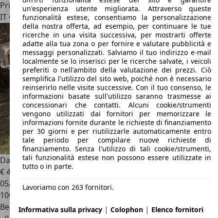
Privato
un'esperienza utente migliorata. Attraverso queste
IT 00131
Roma
funzionalità estese, consentiamo la personalizzazione
della nostra offerta, ad esempio, per continuare le tue
ricerche in una visita successiva, per mostrarti offerte
adatte alla tua zona o per fornire e valutare pubblicità e
messaggi personalizzati. Salviamo il tuo indirizzo e-mail
localmente se lo inserisci per le ricerche salvate, i veicoli
preferiti o nell'ambito della valutazione dei prezzi. Ciò
semplifica l'utilizzo del sito web, poiché non è necessario
reinserirlo nelle visite successive. Con il tuo consenso, le
informazioni basate sull'utilizzo saranno trasmesse ai
concessionari che contatti. Alcuni cookie/strumenti
vengono utilizzati dai fornitori per memorizzare le
informazioni fornite durante le richieste di finanziamento
per 30 giorni e per riutilizzarle automaticamente entro
tale periodo per compilare nuove richieste di
finanziamento. Senza l'utilizzo di tali cookie/strumenti,
tali funzionalità estese non possono essere utilizzate in
Daihatsu Feroza
Feroza 1.6i Must resin top
tutto o in parte.
€ 4.000
05/1990
Lavoriamo con 263 fornitori.
100.000 km
Benzina
|
|
Informativa sulla privacy
Colophon
Elenco fornitori