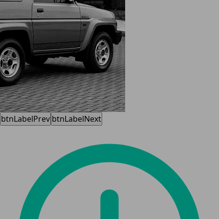
btnLabelPrev
btnLabelNext