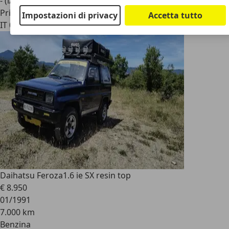
- (l/100 km)
Privato
Impostazioni di privacy
Accetta tutto
IT 06063
Magione
Daihatsu Feroza
1.6 ie SX resin top
€ 8.950
01/1991
7.000 km
Benzina