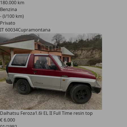
180.000 km
Benzina
- (l/100 km)
Privato
IT 60034
Cupramontana
Daihatsu Feroza
1.6i EL II Full Time resin top
€ 6.000
01/1992