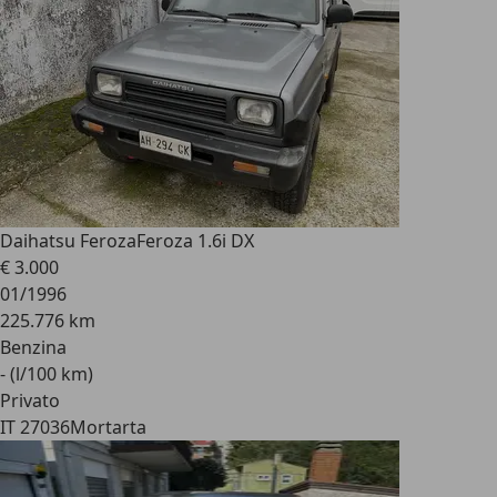
Daihatsu Feroza
Feroza 1.6i DX
€ 3.000
01/1996
225.776 km
Benzina
- (l/100 km)
Privato
IT 27036
Mortarta