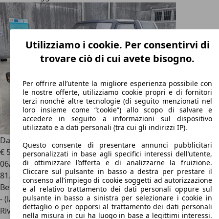
Utilizziamo i cookie. Per consentirvi di
trovare ciò di cui avete bisogno.
Per offrire all’utente la migliore esperienza possibile con
le nostre offerte, utilizziamo cookie propri e di fornitori
terzi nonché altre tecnologie (di seguito menzionati nel
loro insieme come “cookie”) allo scopo di salvare e
accedere in seguito a informazioni sul dispositivo
utilizzato e a dati personali (tra cui gli indirizzi IP).
Daihatsu Feroza
1.6i cat Resin-top GPL
Questo consente di presentare annunci pubblicitari
€ 5.000
personalizzati in base agli specifici interessi dell’utente,
di ottimizzare l’offerta e di analizzarne la fruizione.
06/1991
Cliccare sul pulsante in basso a destra per prestare il
81.500 km
consenso all’impiego di cookie soggetti ad autorizzazione
Benzina
e al relativo trattamento dei dati personali oppure sul
pulsante in basso a sinistra per selezionare i cookie in
- (l/100 km)
dettaglio o per opporsi al trattamento dei dati personali
Rivenditore
nella misura in cui ha luogo in base a legittimi interessi.