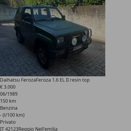
Daihatsu Feroza
Feroza 1.6 EL II resin top
€ 3.000
06/1989
150 km
Benzina
- (l/100 km)
Privato
IT 42123
Reggio Nell'emilia