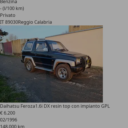
Benzina
- (l/100 km)
Privato
IT 89030
Reggio Calabria
Daihatsu Feroza
1.6i DX resin top con impianto GPL
€ 6.200
02/1996
148.000 km