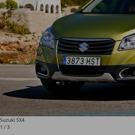
Suzuki SX4
1
/
3