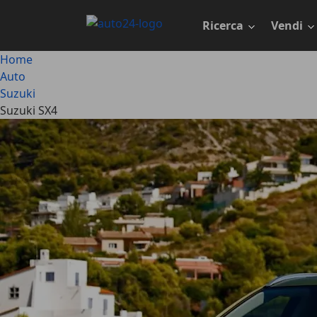
Passa
al
Ricerca
Vendi
contenuto
principale
Home
Auto
Suzuki
Suzuki SX4