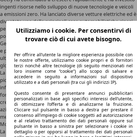
ingenti risorse nello sviluppo di nuove tecnologie e veicoli
a emissioni zero. Ha lanciato diverse vetture elettriche ed è
diventata una delle principali case automobilistiche cinesi
per il settore delle auto elettriche. Oltre a
Volvo
, Geely
Utilizziamo i cookie. Per consentirvi di
possiede anche altre marche automobilistiche, tra cui la
trovare ciò di cui avete bisogno.
Geely Auto, Lynk & Co, Proton e
Lotus
. Queste acquisizioni
e partnership hanno consentito a Geely di espandersi
Per offrire all’utente la migliore esperienza possibile con
ulteriormente e di competere efficacemente a livello
le nostre offerte, utilizziamo cookie propri e di fornitori
globale.
terzi nonché altre tecnologie (di seguito menzionati nel
loro insieme come “cookie”) allo scopo di salvare e
La storia di Geely è un esempio notevole di come una
accedere in seguito a informazioni sul dispositivo
piccola azienda locale possa trasformarsi in un potente e
utilizzato e a dati personali (tra cui gli indirizzi IP).
influente produttore automobilistico internazionale. Il
Questo consente di presentare annunci pubblicitari
fondatore Li Shufu è stato il principale motore di questa
personalizzati in base agli specifici interessi dell’utente,
crescita, dimostrando una visione ambiziosa e strategie
di ottimizzare l’offerta e di analizzarne la fruizione.
aziendali ben pianificate per portare Geely al successo nel
Cliccare sul pulsante in basso a destra per prestare il
consenso all’impiego di cookie soggetti ad autorizzazione
mercato automobilistico globale.
e al relativo trattamento dei dati personali oppure sul
Modelli di Geely
pulsante in basso a sinistra per selezionare i cookie in
La Geely ha compiuto dei veri e propri passi da gigante,
dettaglio o per opporsi al trattamento dei dati personali