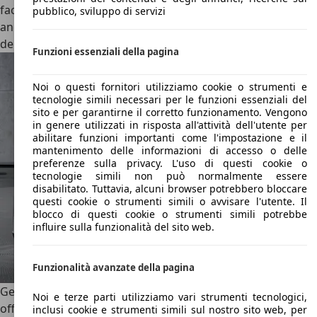
facili da guidare. Tali modelli sono reperibili e acquistabili
pubblico, sviluppo di servizi
anche online e si trovano disponibili anche sul mercato
dell'usato.
Funzioni essenziali della pagina
Noi o questi fornitori utilizziamo cookie o strumenti e
tecnologie simili necessari per le funzioni essenziali del
sito e per garantirne il corretto funzionamento. Vengono
in genere utilizzati in risposta all'attività dell'utente per
abilitare funzioni importanti come l'impostazione e il
mantenimento delle informazioni di accesso o delle
preferenze sulla privacy. L'uso di questi cookie o
tecnologie simili non può normalmente essere
disabilitato. Tuttavia, alcuni browser potrebbero bloccare
questi cookie o strumenti simili o avvisare l'utente. Il
blocco di questi cookie o strumenti simili potrebbe
influire sulla funzionalità del sito web.
Funzionalità avanzate della pagina
Geely Emgrand
(GE): Una berlina di dimensioni medie che
Noi e terze parti utilizziamo vari strumenti tecnologici,
offre comfort e prestazioni equilibrate.
inclusi cookie e strumenti simili sul nostro sito web, per