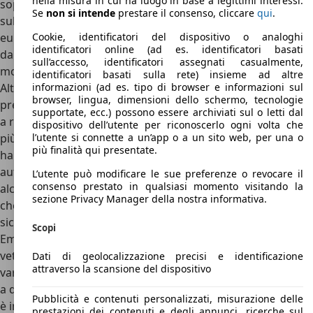
nella misura in cui ha luogo in base a legittimi interessi.
soprattutto nell'ultimo decennio, producendo e lanciando
Se
non si intende
prestare il consenso, cliccare
qui
.
sul mercato nazionale ed asiatico prima, americano ed
europeo poi, automobili come la CK, una elegante berlina,
Cookie, identificatori del dispositivo o analoghi
identificatori online (ad es. identificatori basati
dalle linee minimali e sinuose che si caratterizza per un
sull’accesso, identificatori assegnati casualmente,
motore potente e solido e per sospensioni indipendenti.
identificatori basati sulla rete) insieme ad altre
Altri veicoli, come la MK berlina o la MK Cross,
informazioni (ad es. tipo di browser e informazioni sul
browser, lingua, dimensioni dello schermo, tecnologie
presentandosi in due vesti stilisticamente diverse, riescono
supportate, ecc.) possono essere archiviati sul o letti dal
a rispondere alle esigenze più diverse e a soddisfare i gusti
dispositivo dell’utente per riconoscerlo ogni volta che
più tradizionali o quelli più giovanili. Negli ultimi anni
l’utente si connette a un’app o a un sito web, per una o
più finalità qui presentate.
hanno riscosso un certo successo i veicoli GC2, GX2, GC5,
autovetture combatte dal design europeo, che richiamano
L’utente può modificare le sue preferenze o revocare il
consenso prestato in qualsiasi momento visitando la
alcuni modelli di celebri auto francesi ed italiane. La linea
sezione Privacy Manager della nostra informativa.
che rappresenta il fiore all'occhiello della Geely è
sicuramente la linea che si compone dei veicoli Emgrand 7,
Scopi
Emgrand 8 e Emgrand X7 station wagon: tutte queste
vetture sono caratterizzate da motori molto potenti, di
Dati di geolocalizzazione precisi e identificazione
attraverso la scansione del dispositivo
varia cilindrata, i quali hanno una velocità di giri superiore
a quelli della linea GC; il telaio è ben strutturato e l'interno
Pubblicità e contenuti personalizzati, misurazione delle
è impostata su principi ergonomici ottimali, che le rendono
prestazioni dei contenuti e degli annunci, ricerche sul