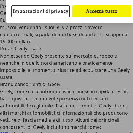
Prezzi Geely nuove
Impostazioni di privacy
Accetta tutto
Geely ancora non vede auto con il proprio marchio in
Europa, tuttavia in alcuni paesi emergenti ha già mostrato i
muscoli vendendo i suoi SUV a prezzi davvero
concorrenziali, si parla di una base di partenza si appena
15.000 dollari.
Prezzi Geely usate
Non essendo Geely presente sul mercato europeo e
neanche in quello nord americano e praticamente
impossibile, al momento, riuscire ad acquistare una Geely
usata.
Brand concorrenti di Geely
Geely, come casa automobilistica cinese in rapida crescita,
ha acquisito una notevole presenza nel mercato
automobilistico globale. Tra i concorrenti di Geely ci sono
altri marchi automobilistici internazionali che producono
vetture di fascia media e di lusso. Alcuni dei principali
concorrenti di Geely includono marchi come: