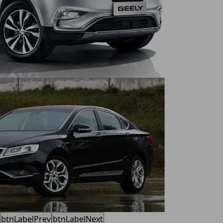
btnLabelPrev
btnLabelNext