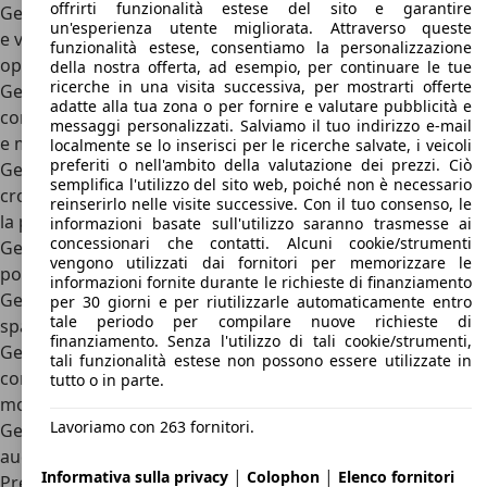
offrirti funzionalità estese del sito e garantire
Geely Boyue
(also known as Geely Atlas): Un SUV compatto
un'esperienza utente migliorata. Attraverso queste
e versatile, disponibile in diverse configurazioni e con
funzionalità estese, consentiamo la personalizzazione
opzioni di motore a benzina o ibrido.
della nostra offerta, ad esempio, per continuare le tue
ricerche in una visita successiva, per mostrarti offerte
Geely Coolray
(also known as Geely Binyue): Un SUV
adatte alla tua zona o per fornire e valutare pubblicità e
compatto e sportivo, caratterizzato da un design dinamico
messaggi personalizzati. Salviamo il tuo indirizzo e-mail
e moderne tecnologie di sicurezza e connettività.
localmente se lo inserisci per le ricerche salvate, i veicoli
preferiti o nell'ambito della valutazione dei prezzi. Ciò
Geely Xingyue
(also known as Geely Preface): Una coupé-
semplifica l'utilizzo del sito web, poiché non è necessario
crossover che combina il design elegante di una coupé con
reinserirlo nelle visite successive. Con il tuo consenso, le
la praticità di un SUV.
informazioni basate sull'utilizzo saranno trasmesse ai
concessionari che contatti. Alcuni cookie/strumenti
Geely Haoyue
(also known as Geely Atlas 7): Un SUV a sette
vengono utilizzati dai fornitori per memorizzare le
posti, progettato per famiglie e viaggi lunghi.
informazioni fornite durante le richieste di finanziamento
Geely Jiaji
: Un monovolume a sette posti, che offre ampio
per 30 giorni e per riutilizzarle automaticamente entro
tale periodo per compilare nuove richieste di
spazio per i passeggeri e versatilità.
finanziamento. Senza l'utilizzo di tali cookie/strumenti,
Geely Yuanjing
(also known as Geely Vision X3): Un SUV
tali funzionalità estese non possono essere utilizzate in
compatto, disponibile in diverse varianti e con una scelta di
tutto o in parte.
motori a benzina o elettrici.
Lavoriamo con 263 fornitori.
Geely Icon
: Un SUV ibrido plug-in che combina un design
audace con tecnologie ecologiche.
|
|
Informativa sulla privacy
Colophon
Elenco fornitori
Prezzi Geely