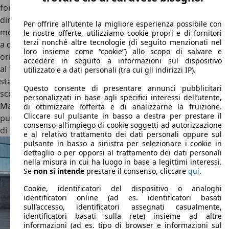
fondata nel 1909 dalla famiglia Maybach e dal pioniere in
dirigibili, il conte Zeppelin, era uno dei fornitori del
Per offrire all’utente la migliore esperienza possibile con
mercato per la costruzione di Zeppelin in forte espansione
le nostre offerte, utilizziamo cookie propri e di fornitori
terzi nonché altre tecnologie (di seguito menzionati nel
a quei tempi. Nel 1921 Maybach ha modificato il suo
loro insieme come “cookie”) allo scopo di salvare e
orientamento realizzando con la serie W di Mayback, fino
accedere in seguito a informazioni sul dispositivo
al 1941, limousine e cabriolet di grossa cilindrata, che sono
utilizzato e a dati personali (tra cui gli indirizzi IP).
stati equipaggiati dai costruttori della carrozzeria con
Questo consente di presentare annunci pubblicitari
scocche individuali. Oggi i modelli sopravvissuti di
personalizzati in base agli specifici interessi dell’utente,
Maybach appartenenti a quell’epoca insieme al modello di
di ottimizzare l’offerta e di analizzarne la fruizione.
Cliccare sul pulsante in basso a destra per prestare il
punta Maybach Zeppelin appartengono, insieme ai veicoli
consenso all’impiego di cookie soggetti ad autorizzazione
di Bugatti, alle più costose Classic Cars sul mercato.
e al relativo trattamento dei dati personali oppure sul
pulsante in basso a sinistra per selezionare i cookie in
dettaglio o per opporsi al trattamento dei dati personali
nella misura in cui ha luogo in base a legittimi interessi.
Se
non si intende
prestare il consenso, cliccare
qui
.
Cookie, identificatori del dispositivo o analoghi
identificatori online (ad es. identificatori basati
sull’accesso, identificatori assegnati casualmente,
identificatori basati sulla rete) insieme ad altre
informazioni (ad es. tipo di browser e informazioni sul