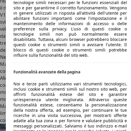
realizzato negli anni trenta come limousine e cabriolet con
tecnologie simili necessari per le funzioni essenziali del
il nome di Maybach Zeppelin, in cui lavorava un motore
sito e per garantirne il corretto funzionamento. Vengono
in genere utilizzati in risposta all'attività dell'utente per
V12 da otto cilindri. Il veicolo lungo oltre 5,5 metri
abilitare funzioni importanti come l'impostazione e il
sviluppava una potenza di quasi 147 kW (200 CV) per una
mantenimento delle informazioni di accesso o delle
velocità massima di circa 175 chilometri orari. Con questi
preferenze sulla privacy. L'uso di questi cookie o
tecnologie simili non può normalmente essere
dati la Maybach Zeppelin, prodotta fino alla fine degli anni
disabilitato. Tuttavia, alcuni browser potrebbero bloccare
trenta, era una delle più grandi e veloci berline da strada
questi cookie o strumenti simili o avvisare l'utente. Il
della produzione tedesca di quei tempi.
blocco di questi cookie o strumenti simili potrebbe
influire sulla funzionalità del sito web.
Nel 2005 Daimler ha ampliato la sua gamma di modelli
Maybach con una berlina sportiva offerta in due lunghezze
come Maybach 57S e Maybach 62S. Il motore, curato da
Funzionalità avanzate della pagina
AMG, sviluppa in queste versioni speciali 450 kW (612 CV)
Noi e terze parti utilizziamo vari strumenti tecnologici,
con una cilindrata superiore ai 6 litri. La velocità di questi
inclusi cookie e strumenti simili sul nostro sito web, per
modelli è stata regolata a 275 chilometri orari. Un altro
offrirti funzionalità estese del sito e garantire
modello speciale è stato presentato nel 2009 come
un'esperienza utente migliorata. Attraverso queste
funzionalità estese, consentiamo la personalizzazione
Maybach Zeppelin. Il veicolo è stato realizzato in edizione
della nostra offerta, ad esempio, per continuare le tue
limitata con vernice bicolore ed equipaggiamenti esclusivi
ricerche in una visita successiva, per mostrarti offerte
come modello di punta della piccola flotta Maybach.
adatte alla tua zona o per fornire e valutare pubblicità e
messaggi personalizzati. Salviamo il tuo indirizzo e-mail