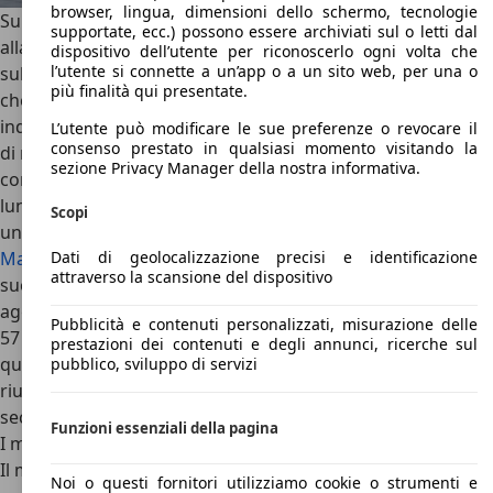
browser, lingua, dimensioni dello schermo, tecnologie
Superiore nell’equipaggiamento e nelle dimensioni rispetto
supportate, ecc.) possono essere archiviati sul o letti dal
alla Mercedes Benz classe S, il gruppo Daimler ha lanciato
dispositivo dell’utente per riconoscerlo ogni volta che
l’utente si connette a un’app o a un sito web, per una o
sul mercato nel 2002 la prima Maybach della nuova era,
più finalità qui presentate.
che è stata prodotta in piccole serie, secondo le esigenze
individuali dei singoli clienti, nello stabilimento produttore
L’utente può modificare le sue preferenze o revocare il
consenso prestato in qualsiasi momento visitando la
di recente costruzione di Sindelfingen. L’offerta
sezione Privacy Manager della nostra informativa.
comprendeva una limousine con circa 5,70 metri di
lunghezza, che è stata battezzata Maybach 57, così come
Scopi
una versione allungata di circa 6,20 metri nominata
Maybach 62
. Entrambi i modelli erano equipaggiati, come il
Dati di geolocalizzazione precisi e identificazione
attraverso la scansione del dispositivo
suo storico predecessore Maybach Zeppelin, con un
aggregato V12 che metteva a disposizione della Maybach
Pubblicità e contenuti personalizzati, misurazione delle
57 così come della Maybach 62, circa 405 kW (550 CV). Con
prestazioni dei contenuti e degli annunci, ricerche sul
questa potenza la limousine del peso di oltre tre tonnellate
pubblico, sviluppo di servizi
riusciva ad accelerare da zero a cento in poco più di cinque
secondi con una velocità massima di 250 km/h.
Funzioni essenziali della pagina
I modelli di Maybach
Il modello più famoso del produttore Maybach è stato
Noi o questi fornitori utilizziamo cookie o strumenti e