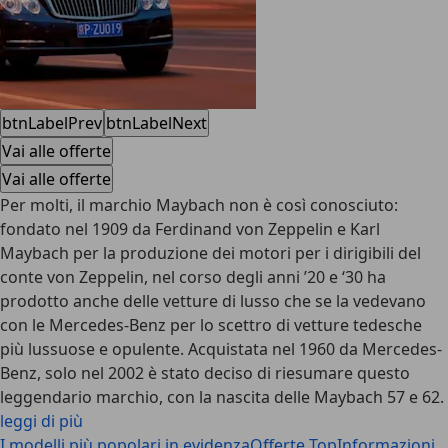
btnLabelPrev
btnLabelNext
Vai alle offerte
Vai alle offerte
Per molti, il marchio
Maybach
non è così conosciuto:
fondato nel 1909 da Ferdinand von Zeppelin e Karl
Maybach per la produzione dei motori per i dirigibili del
conte von Zeppelin, nel corso degli anni ’20 e ‘30 ha
prodotto anche delle vetture di lusso che se la vedevano
con le Mercedes-Benz per lo scettro di vetture tedesche
più lussuose e opulente. Acquistata nel 1960 da Mercedes-
Benz, solo nel 2002 è stato deciso di riesumare questo
leggendario marchio, con la nascita delle Maybach 57 e 62.
leggi di più
I modelli più popolari in evidenza
Offerte Top
Informazioni