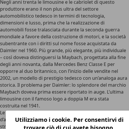
Negli anni trenta le limousine e le cabriolet di questo
produttore erano il non plus ultra del settore
automobilistico tedesco in termini di tecnologia,
dimensioni e lusso, prima che la realizzazione di
automobili fosse tralasciata durante la seconda guerra
mondiale a favore della costruzione di motori, e la società
subentrante con i diritti sul nome fosse acquistata da
Daimler nel 1960. Più grande, più elegante, più individuale
– così doveva distinguersi la Maybach, progettata alla fine
degli anni novanta, dalla Mercedes Benz Classe E per
opporre al duo britannico, con l’inizio delle vendite nel
2002, un modello di prestigio tedesco con un’analoga aura
storica. Il problema per Daimler: lo splendore del marchio
Maybach doveva prima essere riportato in auge. L’ultima
limousine con il famoso logo a doppia M era stata
costruita nel 1941.
Le storiche limousine e cabriolet del piccolo produttore
Utilizziamo i cookie. Per consentirvi di
d’automobili Maybach somigliavano a dei dirigibili da
strada e questo non era un caso. Alle sue origini l’azienda
trovare ciò di cui avete bisogno.