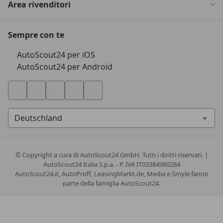
Area rivenditori
Sempre con te
AutoScout24 per iOS
AutoScout24 per Android
© Copyright
a cura di AutoScout24 GmbH. Tutti i diritti riservati. |
AutoScout24 Italia S.p.a. - P. IVA IT03384980284
AutoScout24.it, AutoProff, LeasingMarkt.de, Media e Smyle fanno
parte della famiglia AutoScout24.