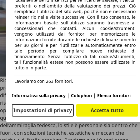
localmente se lo inserisci per le ricerche salvate, i veicoli
preferiti o nell'ambito della valutazione dei prezzi. Ciò
semplifica l'utilizzo del sito web, poiché non è necessario
reinserirlo nelle visite successive. Con il tuo consenso, le
informazioni basate sull'utilizzo saranno trasmesse ai
concessionari che contatti. Alcuni cookie/strumenti
vengono utilizzati dai fornitori per memorizzare le
informazioni fornite durante le richieste di finanziamento
per 30 giorni e per riutilizzarle automaticamente entro
tale periodo per compilare nuove richieste di
finanziamento. Senza l'utilizzo di tali cookie/strumenti,
tali funzionalità estese non possono essere utilizzate in
tutto o in parte.
Ricordiamo che la 57 e la 62 fanno parte di un unico
Lavoriamo con 263 fornitori.
progetto denominato W240, e i due modelli si
differenziavano unicamente per la lunghezza
|
|
Informativa sulla privacy
Colophon
Elenco fornitori
rispettivamente di 5,73 e 6,23 metri, e punta all’estrema
opulenza sotto ogni punto di vista. Nonostante la base sia
Impostazioni di privacy
Accetta tutto
quella della Classe S W220, la quarta generazione
dell’ammiraglia tedesca, lo stile è personale sia dentro che
fuori, con soluzioni tecniche, estetiche e meccaniche