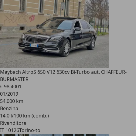
Maybach Altro
S 650 V12 630cv Bi-Turbo aut. CHAFFEUR-
BURMASTER
€ 98.400
1
01/2019
54.000 km
Benzina
14,0 l/100 km (comb.)
Rivenditore
IT 10126
Torino-to