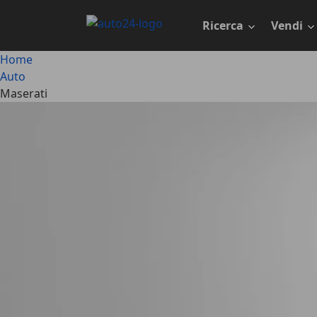
Passa
al
Ricerca
Vendi
contenuto
principale
Home
Auto
Maserati