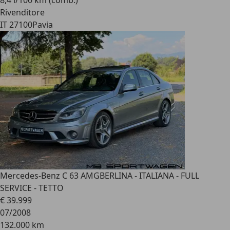
8,4 l/100 km (comb.)
Rivenditore
IT 27100
Pavia
Mercedes-Benz C 63 AMG
BERLINA - ITALIANA - FULL
SERVICE - TETTO
€ 39.999
07/2008
132.000 km