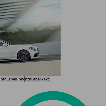
btnLabelPrev
btnLabelNext