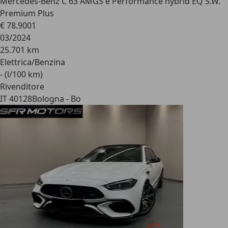
Mercedes-Benz C 63 AMG
S e Performance hybrid EQ S.W.
Premium Plus
€ 78.900
1
03/2024
25.701 km
Elettrica/Benzina
- (l/100 km)
Rivenditore
IT 40128
Bologna - Bo