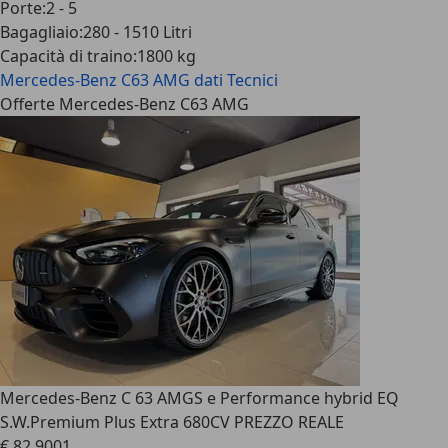
Porte
:
2 - 5
Bagagliaio
:
280 - 1510 Litri
Capacità di traino
:
1800 kg
Mercedes-Benz C63 AMG
dati Tecnici
Offerte Mercedes-Benz C63 AMG
Mercedes-Benz C 63 AMG
S e Performance hybrid EQ
S.W.Premium Plus Extra 680CV PREZZO REALE
€ 82.900
1