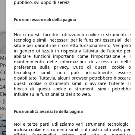
pubblico, sviluppo di servizi
Funzioni essenziali della pagina
Noi o questi fornitori utilizziamo cookie o strumenti e
tecnologie simili necessari per le funzioni essenziali del
sito e per garantirne il corretto funzionamento. Vengono
in genere utilizzati in risposta all'attività dell'utente per
abilitare funzioni importanti come l'impostazione e il
Mercedes-Benz C 63 AMG
AMG 63 S e performance
mantenimento delle informazioni di accesso o delle
Premium Plus Extra auto
preferenze sulla privacy. L'uso di questi cookie o
€ 65.900
tecnologie simili non può normalmente essere
disabilitato. Tuttavia, alcuni browser potrebbero bloccare
03/2024
questi cookie o strumenti simili o avvisare l'utente. Il
24.360 km
blocco di questi cookie o strumenti simili potrebbe
Elettrica/Benzina
influire sulla funzionalità del sito web.
- (l/100 km)
Rivenditore
Funzionalità avanzate della pagina
IT 06073
Corciano - Perugia - Pg
Noi e terze parti utilizziamo vari strumenti tecnologici,
inclusi cookie e strumenti simili sul nostro sito web, per
offrirti funzionalità estese del sito e garantire