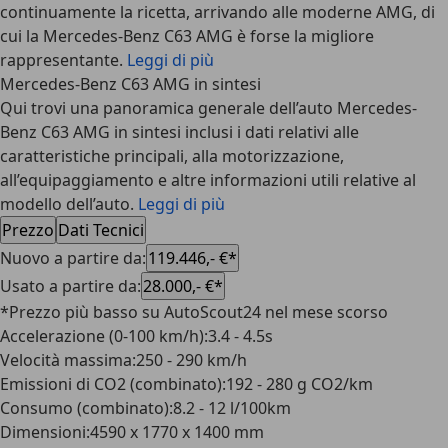
continuamente la ricetta, arrivando alle moderne AMG, di
cui la Mercedes-Benz C63 AMG è forse la migliore
rappresentante.
Leggi di più
Mercedes-Benz C63 AMG in sintesi
Qui trovi una panoramica generale dell’auto Mercedes-
Benz C63 AMG in sintesi inclusi i dati relativi alle
caratteristiche principali, alla motorizzazione,
all’equipaggiamento e altre informazioni utili relative al
modello dell’auto.
Leggi di più
Prezzo
Dati Tecnici
Nuovo a partire da
:
119.446,- €*
Usato a partire da
:
28.000,- €*
*Prezzo più basso su AutoScout24 nel mese scorso
Accelerazione (0-100 km/h)
:
3.4 - 4.5s
Velocità massima
:
250 - 290 km/h
Emissioni di CO2 (combinato)
:
192 - 280 g CO2/km
Consumo (combinato)
:
8.2 - 12 l/100km
Dimensioni
:
4590 x 1770 x 1400 mm