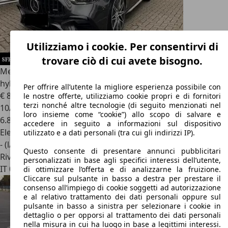
Utilizziamo i cookie. Per consentirvi di
trovare ciò di cui avete bisogno.
Mercedes-Benz C 63 AMG
C 63 S AMG e Performance
hybrid EQ Premium *IVA ESPOSTA*PROMO*
Per offrire all’utente la migliore esperienza possibile con
€ 83.900
1
le nostre offerte, utilizziamo cookie propri e di fornitori
terzi nonché altre tecnologie (di seguito menzionati nel
10/2024
loro insieme come “cookie”) allo scopo di salvare e
6.800 km
accedere in seguito a informazioni sul dispositivo
Elettrica/Benzina
utilizzato e a dati personali (tra cui gli indirizzi IP).
- (l/100 km)
Questo consente di presentare annunci pubblicitari
Rivenditore
personalizzati in base agli specifici interessi dell’utente,
IT 00148
Roma - Rm
di ottimizzare l’offerta e di analizzarne la fruizione.
Cliccare sul pulsante in basso a destra per prestare il
consenso all’impiego di cookie soggetti ad autorizzazione
e al relativo trattamento dei dati personali oppure sul
pulsante in basso a sinistra per selezionare i cookie in
dettaglio o per opporsi al trattamento dei dati personali
nella misura in cui ha luogo in base a legittimi interessi.