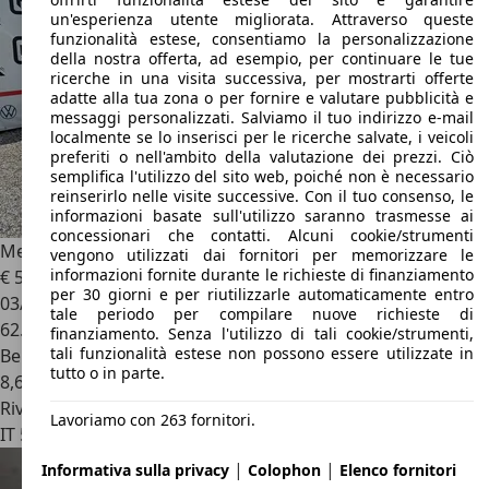
un'esperienza utente migliorata. Attraverso queste
funzionalità estese, consentiamo la personalizzazione
della nostra offerta, ad esempio, per continuare le tue
ricerche in una visita successiva, per mostrarti offerte
adatte alla tua zona o per fornire e valutare pubblicità e
messaggi personalizzati. Salviamo il tuo indirizzo e-mail
localmente se lo inserisci per le ricerche salvate, i veicoli
preferiti o nell'ambito della valutazione dei prezzi. Ciò
semplifica l'utilizzo del sito web, poiché non è necessario
reinserirlo nelle visite successive. Con il tuo consenso, le
informazioni basate sull'utilizzo saranno trasmesse ai
concessionari che contatti. Alcuni cookie/strumenti
Mercedes-Benz C 63 AMG
C Coupe AMG 63 auto
vengono utilizzati dai fornitori per memorizzare le
informazioni fornite durante le richieste di finanziamento
€ 53.000
per 30 giorni e per riutilizzarle automaticamente entro
03/2018
tale periodo per compilare nuove richieste di
62.000 km
finanziamento. Senza l'utilizzo di tali cookie/strumenti,
tali funzionalità estese non possono essere utilizzate in
Benzina
tutto o in parte.
8,6 l/100 km (comb.)
Rivenditore
Lavoriamo con 263 fornitori.
IT 56012
Calcinaia - Pisa - Pi
|
|
Informativa sulla privacy
Colophon
Elenco fornitori