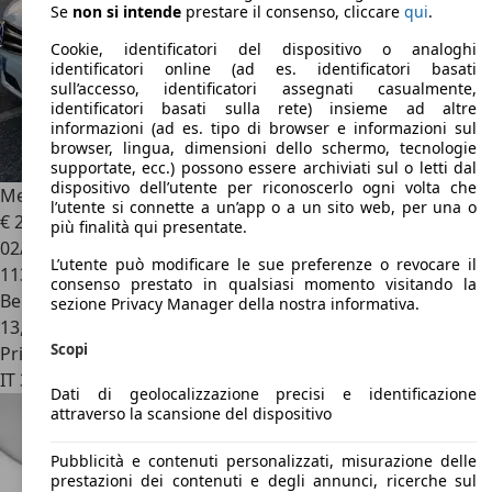
Se
non si intende
prestare il consenso, cliccare
qui
.
Cookie, identificatori del dispositivo o analoghi
identificatori online (ad es. identificatori basati
sull’accesso, identificatori assegnati casualmente,
identificatori basati sulla rete) insieme ad altre
informazioni (ad es. tipo di browser e informazioni sul
browser, lingua, dimensioni dello schermo, tecnologie
supportate, ecc.) possono essere archiviati sul o letti dal
dispositivo dell’utente per riconoscerlo ogni volta che
Mercedes-Benz C 63 AMG
auto
l’utente si connette a un’app o a un sito web, per una o
€ 28.000
più finalità qui presentate.
02/2008
L’utente può modificare le sue preferenze o revocare il
113.200 km
consenso prestato in qualsiasi momento visitando la
Benzina
sezione Privacy Manager della nostra informativa.
13,4 l/100 km (comb.)
Scopi
Privato
IT 30030
Venezia
Dati di geolocalizzazione precisi e identificazione
attraverso la scansione del dispositivo
Pubblicità e contenuti personalizzati, misurazione delle
prestazioni dei contenuti e degli annunci, ricerche sul