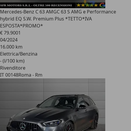
Mercedes-Benz C 63 AMG
C 63 S AMG e Performance
hybrid EQ S.W. Premium Plus *TETTO*IVA
ESPOSTA*PROMO*
€ 79.900
1
04/2024
16.000 km
Elettrica/Benzina
- (l/100 km)
Rivenditore
IT 00148
Roma - Rm