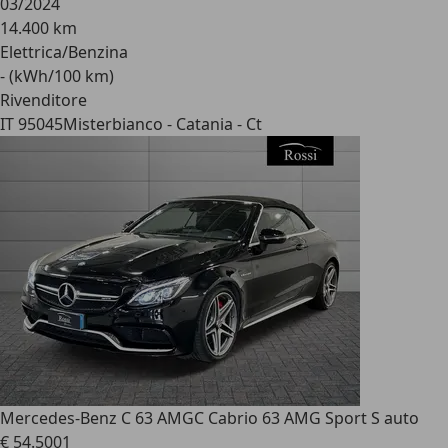
03/2024
14.400 km
Elettrica/Benzina
- (kWh/100 km)
Rivenditore
IT 95045
Misterbianco - Catania - Ct
Mercedes-Benz C 63 AMG
C Cabrio 63 AMG Sport S auto
€ 54.500
1