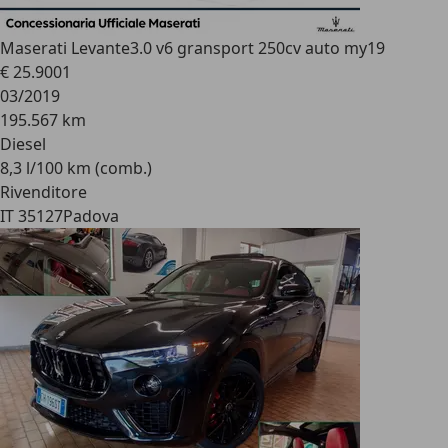
Maserati Levante
3.0 v6 gransport 250cv auto my19
€ 25.900
1
03/2019
195.567 km
Diesel
8,3 l/100 km (comb.)
Rivenditore
IT 35127
Padova