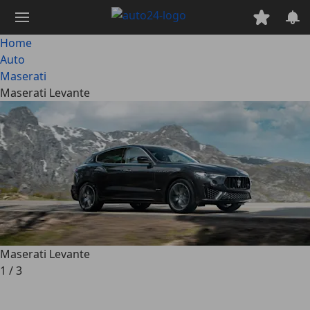
Passa
al
contenuto
Home
principale
Auto
Maserati
Maserati Levante
Maserati Levante
1
/
3