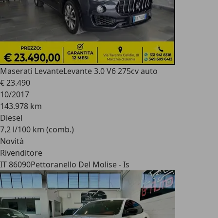
Maserati Levante
Levante 3.0 V6 275cv auto
€ 23.490
10/2017
143.978 km
Diesel
7,2 l/100 km (comb.)
Novità
Rivenditore
IT 86090
Pettoranello Del Molise - Is