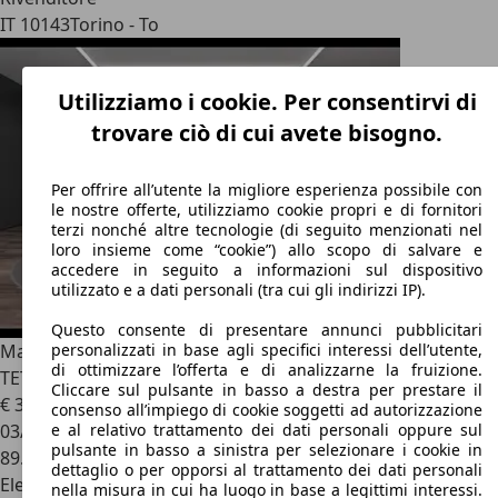
IT 10143
Torino - To
Utilizziamo i cookie. Per consentirvi di
trovare ciò di cui avete bisogno.
Per offrire all’utente la migliore esperienza possibile con
le nostre offerte, utilizziamo cookie propri e di fornitori
terzi nonché altre tecnologie (di seguito menzionati nel
loro insieme come “cookie”) allo scopo di salvare e
accedere in seguito a informazioni sul dispositivo
utilizzato e a dati personali (tra cui gli indirizzi IP).
Questo consente di presentare annunci pubblicitari
Maserati Levante
MHEV 330 CV AWD GT - PELLE, TELE,
personalizzati in base agli specifici interessi dell’utente,
di ottimizzare l’offerta e di analizzarne la fruizione.
TETTO
Cliccare sul pulsante in basso a destra per prestare il
€ 34.980
1
consenso all’impiego di cookie soggetti ad autorizzazione
03/2022
e al relativo trattamento dei dati personali oppure sul
pulsante in basso a sinistra per selezionare i cookie in
89.943 km
dettaglio o per opporsi al trattamento dei dati personali
Elettrica/Benzina
nella misura in cui ha luogo in base a legittimi interessi.