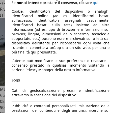
- (kWh/100 km)
Se
non si intende
prestare il consenso, cliccare
qui
.
Rivenditore
Cookie, identificatori del dispositivo o analoghi
IT 00128
Roma - Rm
identificatori online (ad es. identificatori basati
sull’accesso, identificatori assegnati casualmente,
identificatori basati sulla rete) insieme ad altre
informazioni (ad es. tipo di browser e informazioni sul
browser, lingua, dimensioni dello schermo, tecnologie
supportate, ecc.) possono essere archiviati sul o letti dal
dispositivo dell’utente per riconoscerlo ogni volta che
l’utente si connette a un’app o a un sito web, per una o
più finalità qui presentate.
L’utente può modificare le sue preferenze o revocare il
consenso prestato in qualsiasi momento visitando la
sezione Privacy Manager della nostra informativa.
Scopi
Maserati Levante
Levante 3.0 V6 Gransport 275cv auto
Dati di geolocalizzazione precisi e identificazione
attraverso la scansione del dispositivo
€ 32.500
05/2018
Pubblicità e contenuti personalizzati, misurazione delle
90.700 km
prestazioni dei contenuti e degli annunci, ricerche sul