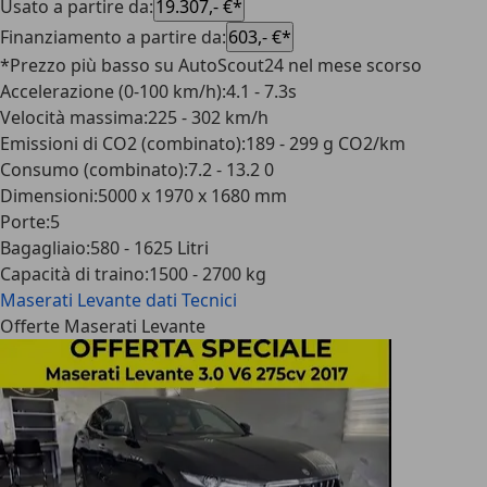
Usato a partire da
:
19.307,- €*
Finanziamento a partire da
:
603,- €*
*Prezzo più basso su AutoScout24 nel mese scorso
Accelerazione (0-100 km/h)
:
4.1 - 7.3s
Velocità massima
:
225 - 302 km/h
Emissioni di CO2 (combinato)
:
189 - 299 g CO2/km
Consumo (combinato)
:
7.2 - 13.2 0
Dimensioni
:
5000 x 1970 x 1680 mm
Porte
:
5
Bagagliaio
:
580 - 1625 Litri
Capacità di traino
:
1500 - 2700 kg
Maserati Levante
dati Tecnici
Offerte Maserati Levante