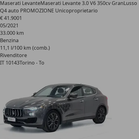
Maserati Levante
Maserati Levante 3.0 V6 350cv GranLusso
Q4 auto PROMOZIONE Unicoproprietario
€ 41.900
1
05/2021
33.000 km
Benzina
11,1 l/100 km (comb.)
Rivenditore
IT 10143
Torino - To