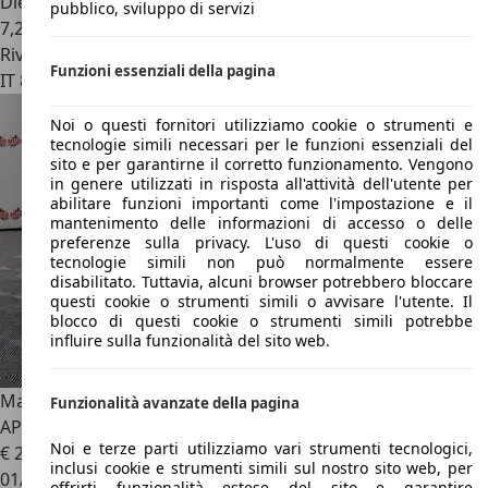
Diesel
pubblico, sviluppo di servizi
7,2 l/100 km (comb.)
Rivenditore
Funzioni essenziali della pagina
IT 89018
Villa San Giovanni
Noi o questi fornitori utilizziamo cookie o strumenti e
tecnologie simili necessari per le funzioni essenziali del
sito e per garantirne il corretto funzionamento. Vengono
in genere utilizzati in risposta all'attività dell'utente per
abilitare funzioni importanti come l'impostazione e il
mantenimento delle informazioni di accesso o delle
preferenze sulla privacy. L'uso di questi cookie o
tecnologie simili non può normalmente essere
disabilitato. Tuttavia, alcuni browser potrebbero bloccare
questi cookie o strumenti simili o avvisare l'utente. Il
blocco di questi cookie o strumenti simili potrebbe
influire sulla funzionalità del sito web.
Maserati Levante
3.0 V6 250cv GranSport Q4 auto! TETTO
Funzionalità avanzate della pagina
APRIBILE
Noi e terze parti utilizziamo vari strumenti tecnologici,
€ 22.900
inclusi cookie e strumenti simili sul nostro sito web, per
01/2018
offrirti funzionalità estese del sito e garantire