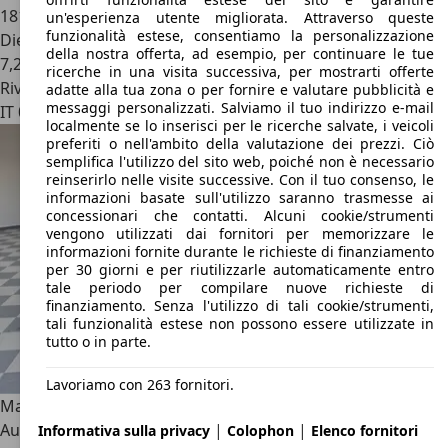
181.904 km
un'esperienza utente migliorata. Attraverso queste
funzionalità estese, consentiamo la personalizzazione
Diesel
della nostra offerta, ad esempio, per continuare le tue
7,2 l/100 km (comb.)
ricerche in una visita successiva, per mostrarti offerte
Rivenditore
adatte alla tua zona o per fornire e valutare pubblicità e
messaggi personalizzati. Salviamo il tuo indirizzo e-mail
IT 00173
Roma - Rm
localmente se lo inserisci per le ricerche salvate, i veicoli
preferiti o nell'ambito della valutazione dei prezzi. Ciò
semplifica l'utilizzo del sito web, poiché non è necessario
reinserirlo nelle visite successive. Con il tuo consenso, le
informazioni basate sull'utilizzo saranno trasmesse ai
concessionari che contatti. Alcuni cookie/strumenti
vengono utilizzati dai fornitori per memorizzare le
informazioni fornite durante le richieste di finanziamento
per 30 giorni e per riutilizzarle automaticamente entro
tale periodo per compilare nuove richieste di
finanziamento. Senza l'utilizzo di tali cookie/strumenti,
tali funzionalità estese non possono essere utilizzate in
tutto o in parte.
Lavoriamo con 263 fornitori.
Maserati Levante
3.0 V6 Gransport 250cv*
|
|
Autom.*Navi*PDC*LED.
Informativa sulla privacy
Colophon
Elenco fornitori