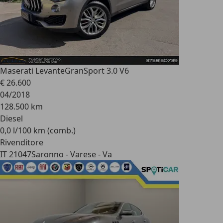
Maserati Levante
GranSport 3.0 V6
€ 26.600
04/2018
128.500 km
Diesel
0,0 l/100 km (comb.)
Rivenditore
IT 21047
Saronno - Varese - Va