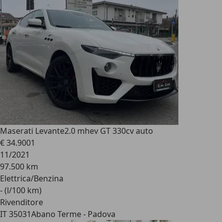
Maserati Levante
2.0 mhev GT 330cv auto
€ 34.900
1
11/2021
97.500 km
Elettrica/Benzina
- (l/100 km)
Rivenditore
IT 35031
Abano Terme - Padova