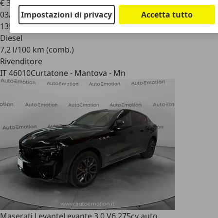
€ 31.500
Impostazioni di privacy
Accetta tutto
03/2019
135.000 km
Diesel
7,2 l/100 km (comb.)
Rivenditore
IT 46010
Curtatone - Mantova - Mn
Maserati Levante
Levante 3.0 V6 275cv auto