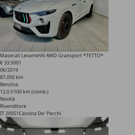
Maserati Levante
V6 AWD Gransport *TETTO*
€ 33.500
1
06/2019
87.050 km
Benzina
12,0 l/100 km (comb.)
Novità
Rivenditore
IT 20051
Cassina De' Pecchi