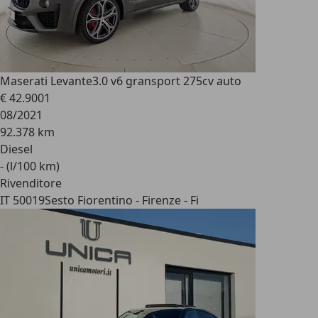
Maserati Levante
3.0 v6 gransport 275cv auto
€ 42.900
1
08/2021
92.378 km
Diesel
- (l/100 km)
Rivenditore
IT 50019
Sesto Fiorentino - Firenze - Fi