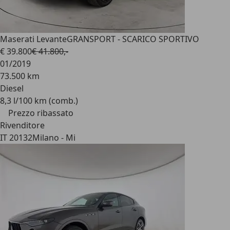
Maserati Levante
GRANSPORT - SCARICO SPORTIVO
€ 39.800
€ 41.800,-
01/2019
73.500 km
Diesel
8,3 l/100 km (comb.)
Prezzo ribassato
Rivenditore
IT 20132
Milano - Mi