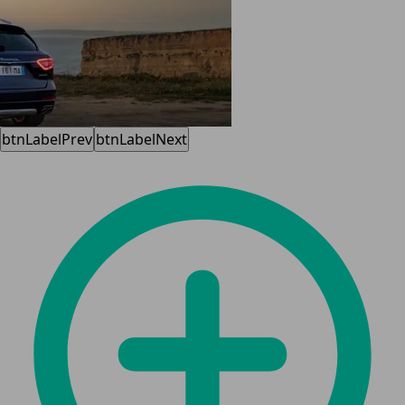
btnLabelPrev
btnLabelNext