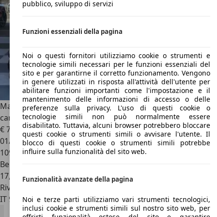
pubblico, sviluppo di servizi
Funzioni essenziali della pagina
Noi o questi fornitori utilizziamo cookie o strumenti e
tecnologie simili necessari per le funzioni essenziali del
sito e per garantirne il corretto funzionamento. Vengono
in genere utilizzati in risposta all'attività dell'utente per
abilitare funzioni importanti come l'impostazione e il
mantenimento delle informazioni di accesso o delle
Maserati GranSport
Gransport Coupe Coupe 4.2
preferenze sulla privacy. L'uso di questi cookie o
tecnologie simili non può normalmente essere
cambiocorsa
disabilitato. Tuttavia, alcuni browser potrebbero bloccare
€ 70.000
questi cookie o strumenti simili o avvisare l'utente. Il
01/2007
blocco di questi cookie o strumenti simili potrebbe
influire sulla funzionalità del sito web.
109.000 km
Benzina
17,5 l/100 km (comb.)
Funzionalità avanzate della pagina
Rivenditore
IT 95025
Aci Sant'antonio - Ct
Noi e terze parti utilizziamo vari strumenti tecnologici,
inclusi cookie e strumenti simili sul nostro sito web, per
offrirti funzionalità estese del sito e garantire