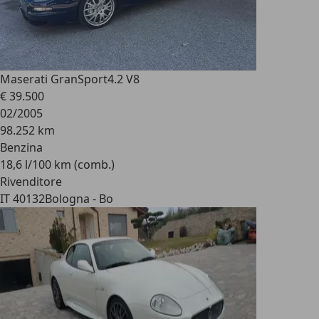
Maserati GranSport
4.2 V8
€ 39.500
02/2005
98.252 km
Benzina
18,6 l/100 km (comb.)
Rivenditore
IT 40132
Bologna - Bo