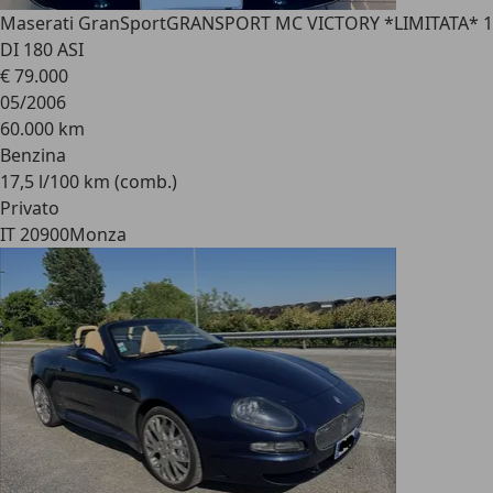
Maserati GranSport
GRANSPORT MC VICTORY *LIMITATA* 1
DI 180 ASI
€ 79.000
05/2006
60.000 km
Benzina
17,5 l/100 km (comb.)
Privato
IT 20900
Monza