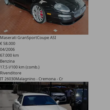
Maserati GranSport
Coupe ASI
€ 58.000
04/2006
67.000 km
Benzina
17,5 l/100 km (comb.)
Rivenditore
IT 26030
Malagnino - Cremona - Cr