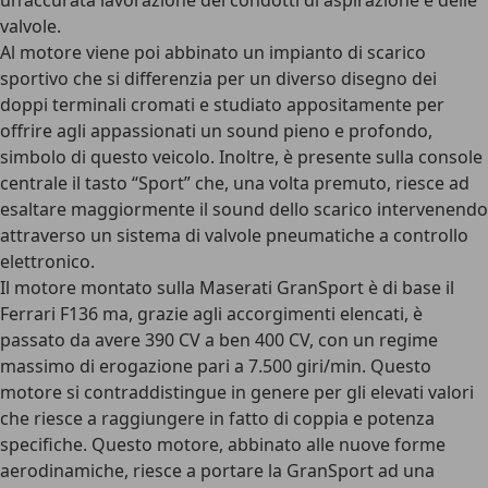
un’accurata lavorazione dei condotti di aspirazione e delle
valvole.
Al motore viene poi abbinato un impianto di scarico
sportivo che si differenzia per un diverso disegno dei
doppi terminali cromati e studiato appositamente per
offrire agli appassionati un sound pieno e profondo,
simbolo di questo veicolo. Inoltre, è presente sulla console
centrale il tasto “Sport” che, una volta premuto, riesce ad
esaltare maggiormente il sound dello scarico intervenendo
attraverso un sistema di valvole pneumatiche a controllo
elettronico.
Il motore montato sulla Maserati GranSport è di base il
Ferrari F136 ma, grazie agli accorgimenti elencati, è
passato da avere 390 CV a ben 400 CV, con un regime
massimo di erogazione pari a 7.500 giri/min. Questo
motore si contraddistingue in genere per gli elevati valori
che riesce a raggiungere in fatto di coppia e potenza
specifiche. Questo motore, abbinato alle nuove forme
aerodinamiche, riesce a portare la GranSport ad una