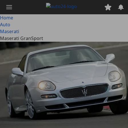
Passa
al
contenuto
Home
principale
Auto
Maserati
Maserati GranSport