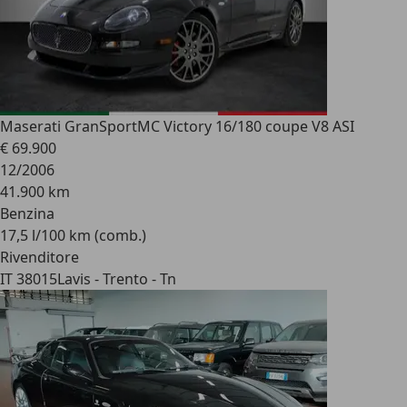
Maserati GranSport
MC Victory 16/180 coupe V8 ASI
€ 69.900
12/2006
41.900 km
Benzina
17,5 l/100 km (comb.)
Rivenditore
IT 38015
Lavis - Trento - Tn