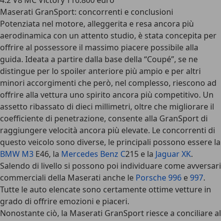
4.2 V8 MC Victory 116.800 euro
Maserati GranSport: concorrenti e conclusioni
Potenziata nel motore, alleggerita e resa ancora più
aerodinamica con un attento studio, è stata concepita per
offrire al possessore il massimo piacere possibile alla
guida. Ideata a partire dalla base della “Coupé”, se ne
distingue per lo spoiler anteriore più ampio e per altri
minori accorgimenti che però, nel complesso, riescono ad
offrire alla vettura uno spirito ancora più competitivo. Un
assetto ribassato di dieci millimetri, oltre che migliorare il
coefficiente di penetrazione, consente alla GranSport di
raggiungere velocità ancora più elevate. Le concorrenti di
questo veicolo sono diverse, le principali possono essere la
BMW M3
E46, la
Mercedes Benz C
215 e la
Jaguar XK
.
Salendo di livello si possono poi individuare come avversari
commerciali della Maserati anche le
Porsche 996
e
997
.
Tutte le auto elencate sono certamente ottime vetture in
grado di offrire emozioni e piaceri.
Nonostante ciò, la Maserati GranSport riesce a conciliare al