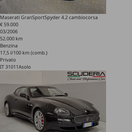
Maserati GranSport
Spyder 4.2 cambiocorsa
€ 59.000
03/2006
52.000 km
Benzina
17,5 l/100 km (comb.)
Privato
IT 31011
Asolo