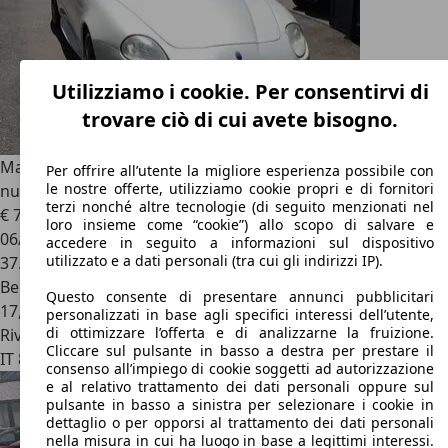
Utilizziamo i cookie. Per consentirvi di
trovare ciò di cui avete bisogno.
Maserati GranSport
maserati gran sport mc victori serie
Per offrire all’utente la migliore esperienza possibile con
le nostre offerte, utilizziamo cookie propri e di fornitori
numerata
terzi nonché altre tecnologie (di seguito menzionati nel
€ 70.000
loro insieme come “cookie”) allo scopo di salvare e
06/2007
accedere in seguito a informazioni sul dispositivo
utilizzato e a dati personali (tra cui gli indirizzi IP).
37.000 km
Benzina
Questo consente di presentare annunci pubblicitari
17,5 l/100 km (comb.)
personalizzati in base agli specifici interessi dell’utente,
di ottimizzare l’offerta e di analizzarne la fruizione.
Rivenditore
Cliccare sul pulsante in basso a destra per prestare il
IT 80053
Castellamare Di Stabia - Napoli - Na
consenso all’impiego di cookie soggetti ad autorizzazione
e al relativo trattamento dei dati personali oppure sul
pulsante in basso a sinistra per selezionare i cookie in
dettaglio o per opporsi al trattamento dei dati personali
nella misura in cui ha luogo in base a legittimi interessi.