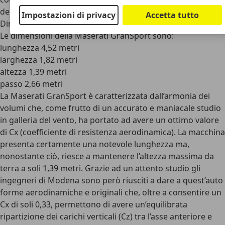
della Maserati GranSport.
Impostazioni di privacy
Accetta tutto
Dimensioni Maserati GranSport
Le dimensioni della Maserati GranSport sono:
lunghezza 4,52 metri
larghezza 1,82 metri
altezza 1,39 metri
passo 2,66 metri
La Maserati GranSport è caratterizzata dall’armonia dei
volumi che, come frutto di un accurato e maniacale studio
in galleria del vento, ha portato ad avere un ottimo valore
di Cx (coefficiente di resistenza aerodinamica). La macchina
presenta certamente una notevole lunghezza ma,
nonostante ciò, riesce a mantenere l’altezza massima da
terra a soli 1,39 metri. Grazie ad un attento studio gli
ingegneri di Modena sono però riusciti a dare a quest’auto
forme aerodinamiche e originali che, oltre a consentire un
Cx di soli 0,33, permettono di avere un’equilibrata
ripartizione dei carichi verticali (Cz) tra l’asse anteriore e