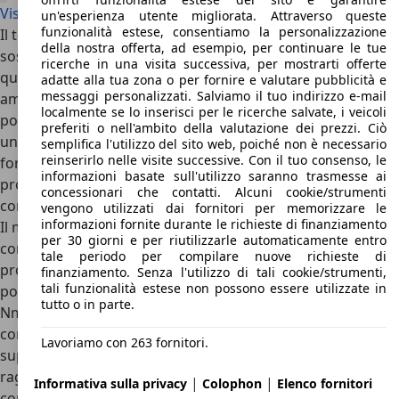
Visualizza tutte le offerte Maserati GranSport
un'esperienza utente migliorata. Attraverso queste
funzionalità estese, consentiamo la personalizzazione
Il telaio è realizzato in acciaio e in lamiera zincata; le
della nostra offerta, ad esempio, per continuare le tue
sospensioni, sia all’anteriore che al posteriore, sono a
ricerche in una visita successiva, per mostrarti offerte
quadrilateri con portamozzi e bracci in alluminio, con
adatte alla tua zona o per fornire e valutare pubblicità e
messaggi personalizzati. Salviamo il tuo indirizzo e-mail
ammortizzatori in acciaio e con molle elicoidali. Il motore è
localmente se lo inserisci per le ricerche salvate, i veicoli
posizionato anteriormente, con trazione posteriore, per
preferiti o nell'ambito della valutazione dei prezzi. Ciò
un perfetto bilanciamento dei pesi. L’impianto frenante è
semplifica l'utilizzo del sito web, poiché non è necessario
reinserirlo nelle visite successive. Con il tuo consenso, le
formato da quattro dischi autoventilanti e forati ed è
informazioni basate sull'utilizzo saranno trasmesse ai
provvisto dei sistemi EBD e ABS; i cerchi sono da 19 pollici,
concessionari che contatti. Alcuni cookie/strumenti
con ruote anteriori da 235/35 e posteriori da 265/30.
vengono utilizzati dai fornitori per memorizzare le
informazioni fornite durante le richieste di finanziamento
Il motore della Maserati GranSport è un otto cilindri a V
per 30 giorni e per riutilizzarle automaticamente entro
con quattro valvole per cilindro. La cilindrata del
tale periodo per compilare nuove richieste di
propulsore è di 4.2 litri e permette di generare una
finanziamento. Senza l'utilizzo di tali cookie/strumenti,
tali funzionalità estese non possono essere utilizzate in
potenza di 400 cavalli, con coppia motrice massima di 451
tutto o in parte.
Nm a 4500 giri al minuto. La trasmissione è automatizzata,
con sei rapporti disponibili. Le prestazioni di questa
Lavoriamo con 263 fornitori.
supercar italiana sono eccezionali: 4,8 secondi per
raggiungere i 100 km/h con partenza da fermo e 290 km/h
|
|
Informativa sulla privacy
Colophon
Elenco fornitori
come velocità massima. Scopriamo tutte le caratteristiche