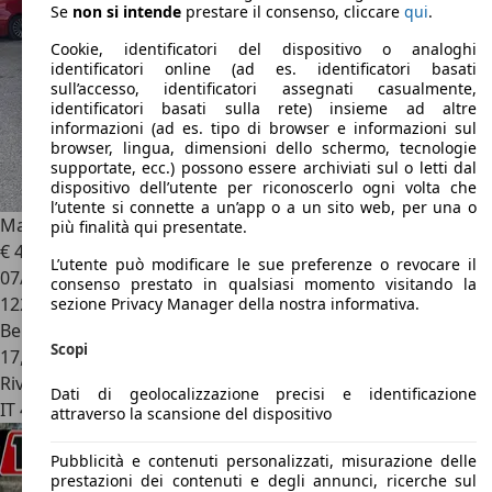
Se
non si intende
prestare il consenso, cliccare
qui
.
Cookie, identificatori del dispositivo o analoghi
identificatori online (ad es. identificatori basati
sull’accesso, identificatori assegnati casualmente,
identificatori basati sulla rete) insieme ad altre
informazioni (ad es. tipo di browser e informazioni sul
browser, lingua, dimensioni dello schermo, tecnologie
supportate, ecc.) possono essere archiviati sul o letti dal
dispositivo dell’utente per riconoscerlo ogni volta che
l’utente si connette a un’app o a un sito web, per una o
Maserati GranSport
4.2 V8
più finalità qui presentate.
€ 45.000
L’utente può modificare le sue preferenze o revocare il
07/2007
consenso prestato in qualsiasi momento visitando la
122.954 km
sezione Privacy Manager della nostra informativa.
Benzina
Scopi
17,5 l/100 km (comb.)
Rivenditore
Dati di geolocalizzazione precisi e identificazione
IT 40132
Bologna - Bo
attraverso la scansione del dispositivo
Pubblicità e contenuti personalizzati, misurazione delle
prestazioni dei contenuti e degli annunci, ricerche sul