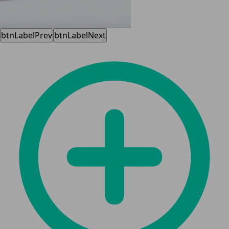
btnLabelPrev
btnLabelNext