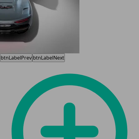
btnLabelPrev
btnLabelNext