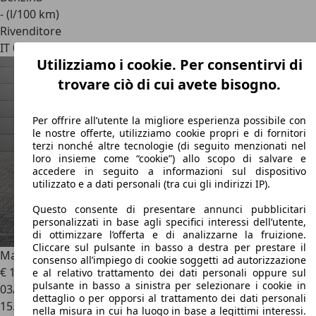
- (l/100 km)
Rivenditore
IT 00053
Civitavecchia - Roma
Utilizziamo i cookie. Per consentirvi di
trovare ciò di cui avete bisogno.
Per offrire all’utente la migliore esperienza possibile con
le nostre offerte, utilizziamo cookie propri e di fornitori
terzi nonché altre tecnologie (di seguito menzionati nel
loro insieme come “cookie”) allo scopo di salvare e
accedere in seguito a informazioni sul dispositivo
utilizzato e a dati personali (tra cui gli indirizzi IP).
Questo consente di presentare annunci pubblicitari
personalizzati in base agli specifici interessi dell’utente,
di ottimizzare l’offerta e di analizzarne la fruizione.
Cliccare sul pulsante in basso a destra per prestare il
Maserati MC20
3.0 V6 630cv rwd auto
consenso all’impiego di cookie soggetti ad autorizzazione
€ 184.900
e al relativo trattamento dei dati personali oppure sul
pulsante in basso a sinistra per selezionare i cookie in
03/2022
dettaglio o per opporsi al trattamento dei dati personali
15.000 km
nella misura in cui ha luogo in base a legittimi interessi.