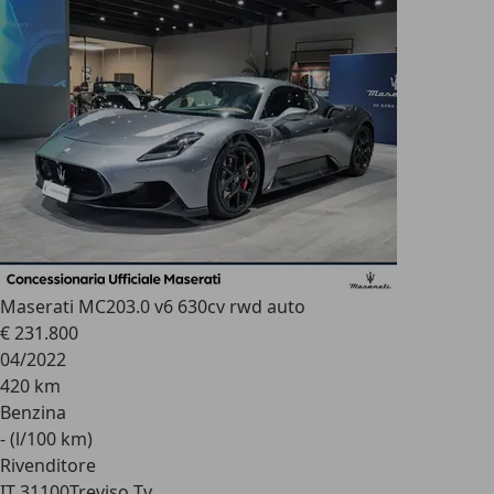
Maserati MC20
3.0 v6 630cv rwd auto
€ 231.800
04/2022
420 km
Benzina
- (l/100 km)
Rivenditore
IT 31100
Treviso Tv