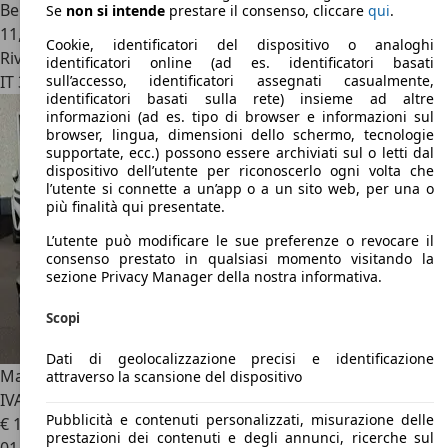
Benzina
Se
non si intende
prestare il consenso, cliccare
qui
.
11,6 l/100 km (comb.)
Cookie, identificatori del dispositivo o analoghi
Rivenditore
identificatori online (ad es. identificatori basati
IT 37136
Verona - Vr
sull’accesso, identificatori assegnati casualmente,
identificatori basati sulla rete) insieme ad altre
informazioni (ad es. tipo di browser e informazioni sul
browser, lingua, dimensioni dello schermo, tecnologie
supportate, ecc.) possono essere archiviati sul o letti dal
dispositivo dell’utente per riconoscerlo ogni volta che
l’utente si connette a un’app o a un sito web, per una o
più finalità qui presentate.
L’utente può modificare le sue preferenze o revocare il
consenso prestato in qualsiasi momento visitando la
sezione Privacy Manager della nostra informativa.
Scopi
Dati di geolocalizzazione precisi e identificazione
Maserati MC20
CARBONCERAMIC 3.0 V6 630cv rwd auto /
attraverso la scansione del dispositivo
IVA DEDUCIBILE
Pubblicità e contenuti personalizzati, misurazione delle
€ 189.000
1
prestazioni dei contenuti e degli annunci, ricerche sul