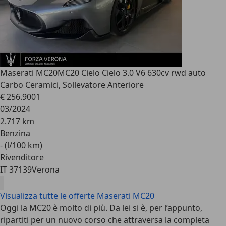
Maserati MC20
MC20 Cielo Cielo 3.0 V6 630cv rwd auto
Carbo Ceramici, Sollevatore Anteriore
€ 256.900
1
03/2024
2.717 km
Benzina
- (l/100 km)
Rivenditore
IT 37139
Verona
Visualizza tutte le offerte Maserati MC20
Oggi la MC20 è molto di più. Da lei si è, per l’appunto,
ripartiti per un nuovo corso che attraversa la completa