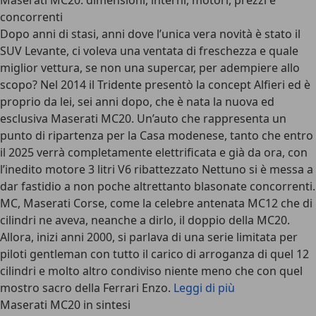
Maserati MC20: dimensioni, interni, motori, prezzi e
concorrenti
Dopo anni di stasi, anni dove l’unica vera novità è stato il
SUV Levante, ci voleva una ventata di freschezza e quale
miglior vettura, se non una supercar, per adempiere allo
scopo? Nel 2014 il Tridente presentò la concept Alfieri ed è
proprio da lei, sei anni dopo, che è nata la nuova ed
esclusiva Maserati MC20. Un’auto che rappresenta un
punto di ripartenza per la Casa modenese, tanto che entro
il 2025 verrà completamente elettrificata e già da ora, con
l’inedito motore 3 litri V6 ribattezzato Nettuno si è messa a
dar fastidio a non poche altrettanto blasonate concorrenti.
MC, Maserati Corse, come la celebre antenata MC12 che di
cilindri ne aveva, neanche a dirlo, il doppio della MC20.
Allora, inizi anni 2000, si parlava di una serie limitata per
piloti gentleman con tutto il carico di arroganza di quel 12
cilindri e molto altro condiviso niente meno che con quel
mostro sacro della Ferrari Enzo.
Leggi di più
Maserati MC20 in sintesi