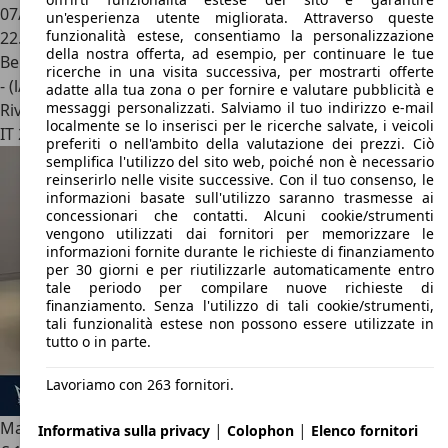
07/2022
un'esperienza utente migliorata. Attraverso queste
funzionalità estese, consentiamo la personalizzazione
22.000 km
della nostra offerta, ad esempio, per continuare le tue
Benzina
ricerche in una visita successiva, per mostrarti offerte
- (l/100 km)
adatte alla tua zona o per fornire e valutare pubblicità e
messaggi personalizzati. Salviamo il tuo indirizzo e-mail
Rivenditore
localmente se lo inserisci per le ricerche salvate, i veicoli
IT 21029
Vergiate - Varese - Va
preferiti o nell'ambito della valutazione dei prezzi. Ciò
semplifica l'utilizzo del sito web, poiché non è necessario
reinserirlo nelle visite successive. Con il tuo consenso, le
informazioni basate sull'utilizzo saranno trasmesse ai
concessionari che contatti. Alcuni cookie/strumenti
vengono utilizzati dai fornitori per memorizzare le
informazioni fornite durante le richieste di finanziamento
per 30 giorni e per riutilizzarle automaticamente entro
tale periodo per compilare nuove richieste di
finanziamento. Senza l'utilizzo di tali cookie/strumenti,
tali funzionalità estese non possono essere utilizzate in
tutto o in parte.
Lavoriamo con 263 fornitori.
Maserati MC20
3.0 V6 630cv rwd auto
|
|
Informativa sulla privacy
Colophon
Elenco fornitori