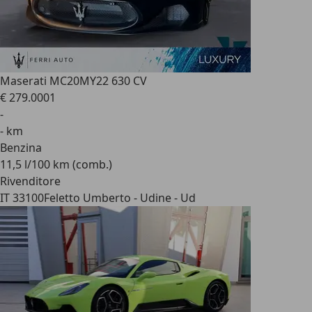
Maserati MC20
MY22 630 CV
€ 279.000
1
-
- km
Benzina
11,5 l/100 km (comb.)
Rivenditore
IT 33100
Feletto Umberto - Udine - Ud