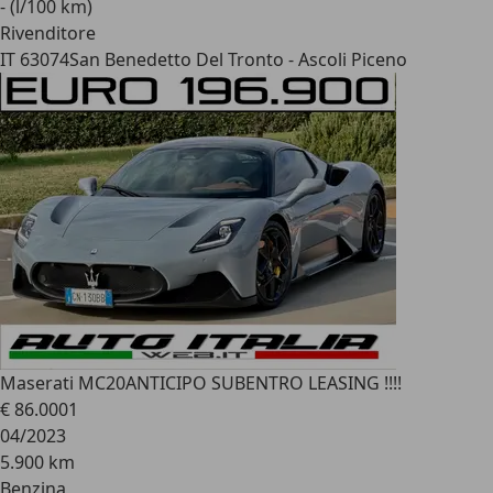
- (l/100 km)
Rivenditore
IT 63074
San Benedetto Del Tronto - Ascoli Piceno
Maserati MC20
ANTICIPO SUBENTRO LEASING !!!!
€ 86.000
1
04/2023
5.900 km
Benzina