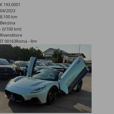
€ 193.000
1
04/2023
8.100 km
Benzina
- (l/100 km)
Rivenditore
IT 00163
Roma - Rm