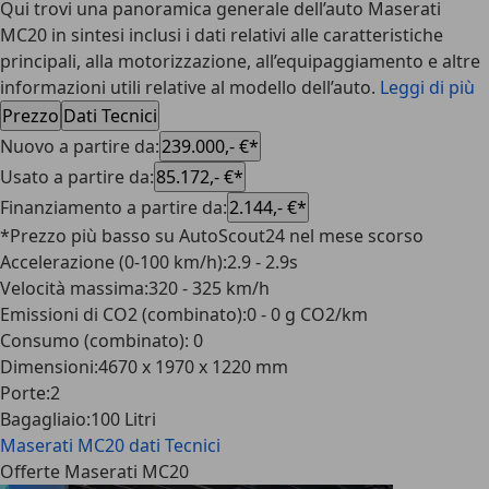
Qui trovi una panoramica generale dell’auto Maserati
MC20 in sintesi inclusi i dati relativi alle caratteristiche
principali, alla motorizzazione, all’equipaggiamento e altre
informazioni utili relative al modello dell’auto.
Leggi di più
Prezzo
Dati Tecnici
Nuovo a partire da
:
239.000,- €*
Usato a partire da
:
85.172,- €*
Finanziamento a partire da
:
2.144,- €*
*Prezzo più basso su AutoScout24 nel mese scorso
Accelerazione (0-100 km/h)
:
2.9 - 2.9s
Velocità massima
:
320 - 325 km/h
Emissioni di CO2 (combinato)
:
0 - 0 g CO2/km
Consumo (combinato)
:
0
Dimensioni
:
4670 x 1970 x 1220 mm
Porte
:
2
Bagagliaio
:
100 Litri
Maserati MC20
dati Tecnici
Offerte Maserati MC20