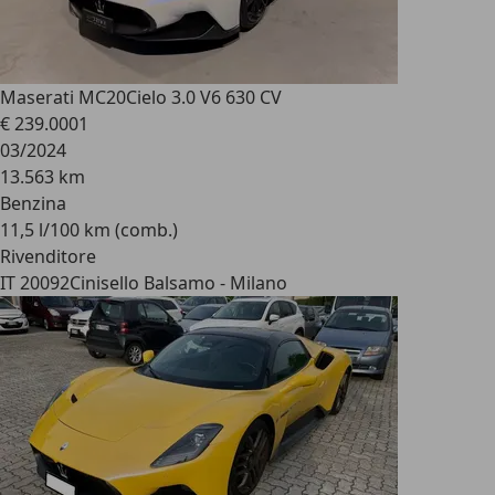
Maserati MC20
Cielo 3.0 V6 630 CV
€ 239.000
1
03/2024
13.563 km
Benzina
11,5 l/100 km (comb.)
Rivenditore
IT 20092
Cinisello Balsamo - Milano