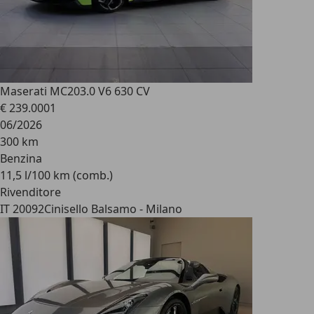
Maserati MC20
3.0 V6 630 CV
€ 239.000
1
06/2026
300 km
Benzina
11,5 l/100 km (comb.)
Rivenditore
IT 20092
Cinisello Balsamo - Milano