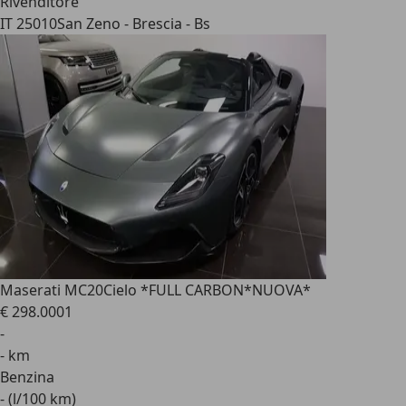
Rivenditore
IT 25010
San Zeno - Brescia - Bs
Maserati MC20
Cielo *FULL CARBON*NUOVA*
€ 298.000
1
-
- km
Benzina
- (l/100 km)