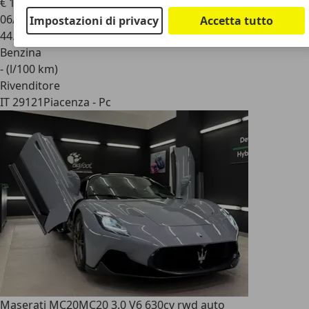
€ 185.000
06/2023
Impostazioni di privacy
Accetta tutto
44.300 km
Benzina
- (l/100 km)
Rivenditore
IT 29121
Piacenza - Pc
Maserati MC20
MC20 3.0 V6 630cv rwd auto