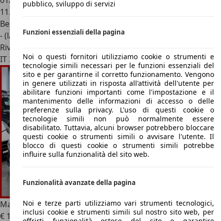
01/2022
pubblico, sviluppo di servizi
11.600 km
Benzina
Funzioni essenziali della pagina
- (l/100 km)
Rivenditore
Noi o questi fornitori utilizziamo cookie o strumenti e
IT 37139
Verona - Vr
tecnologie simili necessari per le funzioni essenziali del
sito e per garantirne il corretto funzionamento. Vengono
in genere utilizzati in risposta all'attività dell'utente per
abilitare funzioni importanti come l'impostazione e il
mantenimento delle informazioni di accesso o delle
preferenze sulla privacy. L'uso di questi cookie o
tecnologie simili non può normalmente essere
disabilitato. Tuttavia, alcuni browser potrebbero bloccare
questi cookie o strumenti simili o avvisare l'utente. Il
blocco di questi cookie o strumenti simili potrebbe
influire sulla funzionalità del sito web.
Funzionalità avanzate della pagina
Noi e terze parti utilizziamo vari strumenti tecnologici,
Maserati MC20
**IVA ESP|SABELT|FULL CARBON SPEC|
inclusi cookie e strumenti simili sul nostro sito web, per
€ 185.000
1
offrirti funzionalità estese del sito e garantire