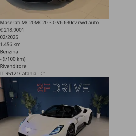
Maserati MC20
MC20 3.0 V6 630cv rwd auto
€ 218.000
1
02/2025
1.456 km
Benzina
- (l/100 km)
Rivenditore
IT 95121
Catania - Ct