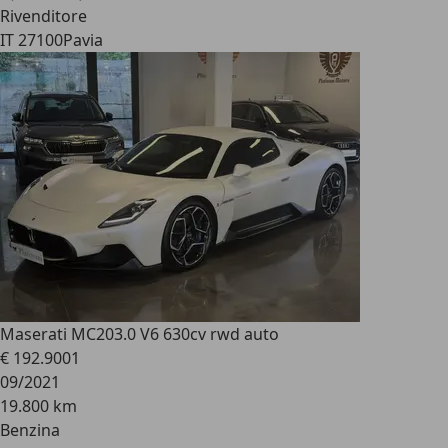
Rivenditore
IT 27100
Pavia
Maserati MC20
3.0 V6 630cv rwd auto
€ 192.900
1
09/2021
19.800 km
Benzina