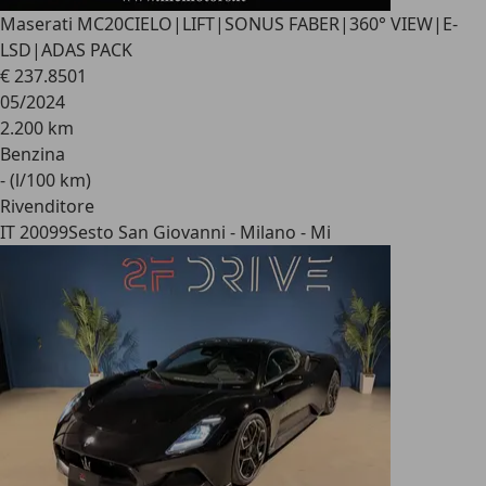
Maserati MC20
CIELO|LIFT|SONUS FABER|360° VIEW|E-
LSD|ADAS PACK
€ 237.850
1
05/2024
2.200 km
Benzina
- (l/100 km)
Rivenditore
IT 20099
Sesto San Giovanni - Milano - Mi