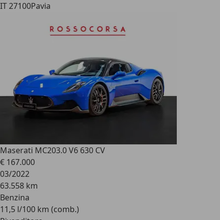
IT 27100
Pavia
Maserati MC20
3.0 V6 630 CV
€ 167.000
03/2022
63.558 km
Benzina
11,5 l/100 km (comb.)