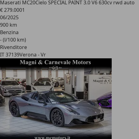
Maserati MC20
Cielo SPECIAL PAINT 3.0 V6 630cv rwd auto
€ 279.000
1
06/2025
900 km
Benzina
- (l/100 km)
Rivenditore
IT 37139
Verona - Vr