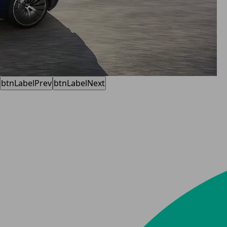
btnLabelPrev
btnLabelNext