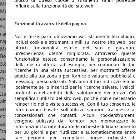
blocco di questi cookie o strumenti simili potrebbe
McLaren arrivate negli anni successivi; il motore della
influire sulla funzionalità del sito web.
McLaren MP4-12C, poi diventata solamente 12C, viene
evoluto e portato a 625 CV e migliorati così i riferimenti sia
Funzionalità avanzate della pagina
sullo 0-100 km/h sia sull’effettiva velocità massima
raggiungibile. Migliorato, di conseguenza, il già ottimo
Noi e terze parti utilizziamo vari strumenti tecnologici,
rapporto
inclusi cookie e strumenti simili sul nostro sito web, per
offrirti funzionalità estese del sito e garantire
Motori McLaren MP4-12C
un'esperienza utente migliorata. Attraverso queste
Benzina
funzionalità estese, consentiamo la personalizzazione
3.8, V8 8 cilindri sovralimentato biturbo, 600 CV, cambio
della nostra offerta, ad esempio, per continuare le tue
ricerche in una visita successiva, per mostrarti offerte
automatico 7 rapporti, trazione posteriore
adatte alla tua zona o per fornire e valutare pubblicità e
Prezzi McLaren MP4-12C
messaggi personalizzati. Salviamo il tuo indirizzo e-mail
Il listino prezzi della McLaren MP4-12C, venduta anche in
localmente se lo inserisci per le ricerche salvate, i veicoli
preferiti o nell'ambito della valutazione dei prezzi. Ciò
Italia, partiva da circa 204.700 euro, listino poi ritoccato in
semplifica l'utilizzo del sito web, poiché non è necessario
alto nel momento del lancio della versione Spider a pochi
reinserirlo nelle visite successive. Con il tuo consenso, le
anni dal lancio. Un prezzo del tutto in linea con la sua
informazioni basate sull'utilizzo saranno trasmesse ai
concessionari che contatti. Alcuni cookie/strumenti
concorrente principale, ancora equipaggiata con il V8
vengono utilizzati dai fornitori per memorizzare le
aspirato che dopo di lei è diventato turbo, la Ferrari 458
informazioni fornite durante le richieste di finanziamento
Italia. In proporzione McLaren studiò un listino, pur
per 30 giorni e per riutilizzarle automaticamente entro
tale periodo per compilare nuove richieste di
avendo caratteristiche peculiari come la monoscocca in