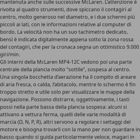
mantenuta anche sulle successive McLaren. L’attenzione è
rivolta al quadro strumenti, dove spiccano il contagiri al
centro, molto generoso nel diametro, e i due schermi più
piccoli ai lati, con le informazioni relative al computer di
bordo. La velocità non ha un suo tachimetro dedicato,
bensì è indicata digitalmente appena sotto la zona rossa
del contagiri, che per la cronaca segna un ottimistico 9.000
giri/min.
Gli interni della McLaren MP4-12C vedono poi una parte
centrale della plancia molto “sottile”, sospesa al centro.
Una singola bocchetta d’aerazione ha il compito di areare
di aria fresca, o calda, l’abitacolo, mentre lo schermo è fin
troppo stretto e utile solo per visualizzare le mappe della
navigazione. Possono distrarre, oggettivamente, i tasti
possi nella parte bassa della plancia sospesa: alcuni si
attivano a vettura ferma, quelli delle varie modalità di
marcia (D, N, P, R), altri servono a regolare i settaggi del
motore e bisogna trovarli con la mano per non guardare in
basso quando si guida particolarmente veloce, magari in