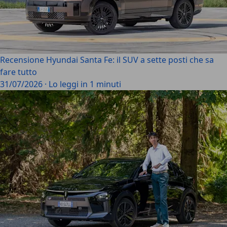
Recensione Hyundai Santa Fe: il SUV a sette posti che sa
fare tutto
31/07/2026
·
Lo leggi in 1 minuti