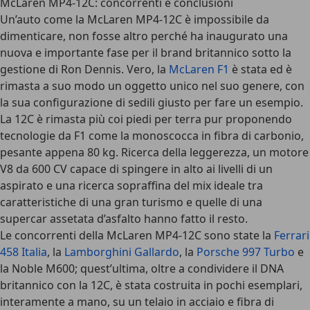
McLaren MP4-12C: concorrenti e conclusioni
Un’auto come la McLaren MP4-12C è impossibile da
dimenticare, non fosse altro perché ha inaugurato una
nuova e importante fase per il brand britannico sotto la
gestione di Ron Dennis. Vero, la
McLaren F1
è stata ed è
rimasta a suo modo un oggetto unico nel suo genere, con
la sua configurazione di sedili giusto per fare un esempio.
La 12C è rimasta più coi piedi per terra pur proponendo
tecnologie da F1 come la monoscocca in fibra di carbonio,
pesante appena 80 kg. Ricerca della leggerezza, un motore
V8 da 600 CV capace di spingere in alto ai livelli di un
aspirato e una ricerca sopraffina del mix ideale tra
caratteristiche di una gran turismo e quelle di una
supercar assetata d’asfalto hanno fatto il resto.
Le concorrenti della McLaren MP4-12C sono state la
Ferrari
458 Italia
, la
Lamborghini Gallardo
, la
Porsche 997 Turbo
e
la Noble M600; quest’ultima, oltre a condividere il DNA
britannico con la 12C, è stata costruita in pochi esemplari,
interamente a mano, su un telaio in acciaio e fibra di