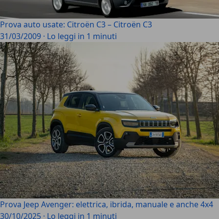
Prova auto usate: Citroën C3 – Citroën C3
31/03/2009
·
Lo leggi in 1 minuti
Prova Jeep Avenger: elettrica, ibrida, manuale e anche 4x4
30/10/2025
·
Lo leggi in 1 minuti