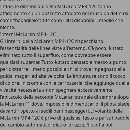
Infine, le dimensioni della McLaren MP4-12C fanno
affidamento su un pozzetto affogato nel muso da definirsi
come “bagagliaio”: 144 sono i litri disponibili, meglio che
niente.
Interni McLaren MP4-12C
Gli interni della McLaren MP4-12C rispecchiano
l’essenzialità delle linee viste all’esterno. C’è poco, è stato
eliminato tutto il superfluo, come dovrebbe essere
qualsiasi supercar. Tutto è stato pensato e messo a punto
per distrarre il meno possibile chi si trova impegnato alla
guida, magari ad alta velocità. Le impunture sono il tocco
di colore, in cromia con la carrozzeria, che aggiunge quella
vivacità necessaria a non spegnere eccessivamente
l’abitacolo della seconda McLaren stradale di sempre dopo
la McLaren F1 dove, impossibile dimenticarlo, il pilota siede
davanti rispetto ai sedili per i passeggeri. Il volante della
McLaren MP4-12C è privo di qualsiasi tasto a parte i paddle
del cambio automatico, dietro le razze, filosofia poi