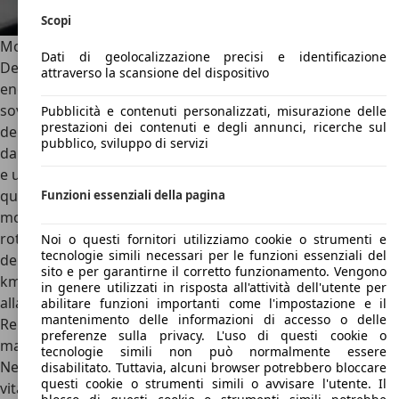
Scopi
Motori McLaren MP4-12C
Dati di geolocalizzazione precisi e identificazione
Deriva da un motore impiegato da Nissan nelle gare
attraverso la scansione del dispositivo
endurance almeno una decina di anni prima il V8
sovralimentato biturbo montato sulla McLaren. Il motore
Pubblicità e contenuti personalizzati, misurazione delle
prestazioni dei contenuti e degli annunci, ricerche sul
della McLaren MP4-12C è, dunque, un 3.8 sovralimentato
pubblico, sviluppo di servizi
da due turbine con una potenza di 600 CV a 7.000 giri/min
e una coppia di 600 Nm a 3.000 giri/min, con l’80% di
quest’ultima già disponibile a 2.000 giri/min. Numeri da
Funzioni essenziali della pagina
motore aspirato, pensando al regime massimo di
rotazione che può toccare gli 8.500 giri/min. Prestazioni
Noi o questi fornitori utilizziamo cookie o strumenti e
tecnologie simili necessari per le funzioni essenziali del
della McLaren MP4-12C? 0-100 km/h in 3,3 secondi e 330
sito e per garantirne il corretto funzionamento. Vengono
km/h di velocità massima. Molto contenuto il peso, grazie
in genere utilizzati in risposta all'attività dell'utente per
alla monoscocca realizzata in CFRP (Carbon Fiber
abilitare funzioni importanti come l'impostazione e il
mantenimento delle informazioni di accesso o delle
Reinforced Plastic) che, da sola, incide per soli 80 kg sulla
preferenze sulla privacy. L'uso di questi cookie o
massa complessiva di circa 1.300 kg a secco.
tecnologie simili non può normalmente essere
Nel 2013, l’unico aggiornamento a questo modello dalla
disabilitato. Tuttavia, alcuni browser potrebbero bloccare
questi cookie o strumenti simili o avvisare l'utente. Il
vita resa breve per dare spazio a una sfilza di altre sportive