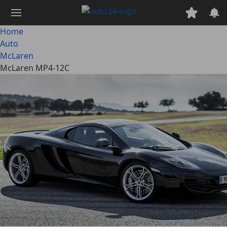
Passa
al
contenuto
Home
principale
Auto
McLaren
McLaren MP4-12C