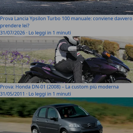
Prova Lancia Ypsilon Turbo 100 manuale: conviene davvero
prendere lei?
31/07/2026
·
Lo leggi in 1 minuti
Prova: Honda DN-01 (2008) – La custom più moderna
31/05/2011
·
Lo leggi in 1 minuti