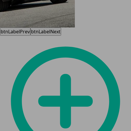
btnLabelPrev
btnLabelNext