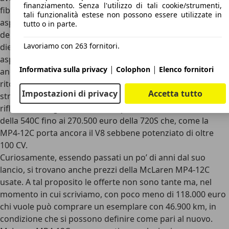
finanziamento. Senza l'utilizzo di tali cookie/strumenti,
fibra e un V8 bi-turbo capace di girare alto come un
tali funzionalità estese non possono essere utilizzate in
aspirato, che potesse rendersi competitivo nei confronti
tutto o in parte.
della diretta concorrenza. All’epoca, si parla ormai di più di
Lavoriamo con 263 fornitori.
dieci anni fa, altre rivali come l’Audi R8 con il suo V10
aspirato costavano circa 20.000 euro in meno. Bisogna
|
|
Informativa sulla privacy
Colophon
Elenco fornitori
anche pensare al valore di un’auto che ha segnato il
ritorno, a vent’anni di distanza o quasi, di una McLaren
Impostazioni di privacy
Accetta tutto
stradale capace di queste prestazioni. Oggi, se si fa una
riflessione, la gamma McLaren parte dai circa 176.000 euro
della 540C fino ai 270.500 euro della 720S che, come la
MP4-12C porta ancora il V8 sebbene potenziato di oltre
100 CV.
Curiosamente, essendo passati un po’ di anni dal suo
lancio, si trovano anche prezzi della McLaren MP4-12C
usate. A tal proposito le offerte non sono tante ma, nel
momento in cui scriviamo, con poco meno di 118.000 euro
chi vuole può comprare un esemplare con 46.900 km, in
condizione che si possono definire come pari al nuovo.