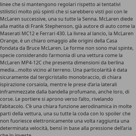
linee che si mantengono regolari rispetto ai tentativi
stilistici molto più spinti che si sarebbero visti poi con le
McLaren successive, una su tutte la Senna. McLaren diede
alla matita di Frank Stephenson, già autore di auto come la
Maserati MC12 e Ferrari 430. La livrea al lancio, la McLaren
Orange, è un chiaro omaggio alle origini della Casa
fondata da Bruce McLaren. Le forme non sono mai spinte,
specie considerando l’armonia di una vettura come la
McLaren MP4-12C che presenta dimensioni da berlina
media…molto vicino al terreno. Una particolarità è data
sicuramente dal tergicristallo monobraccio, di chiara
ispirazione corsaiola, mentre le prese d’aria laterali
inframmezzate dalla bandella profumano, anche loro, di
corse. Le portiere si aprono verso l’alto, rivelando
l’abitacolo. C’è una chiara funzione aerodinamica in molte
parti della vettura, una su tutte la coda con lo spoiler che
non fuoriesce elettronicamente una volta raggiunta una
determinata velocità, bensì in base alla pressione dell’aria
che lo investe.