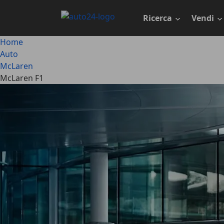
Passa
al
Ricerca
Vendi
contenuto
principale
Home
Auto
McLaren
McLaren F1