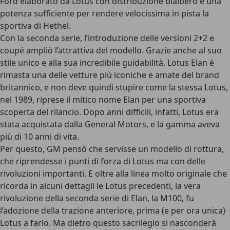
Ford elaborato da Lotus con distribuzione bialbero e una
potenza sufficiente per rendere velocissima in pista la
sportiva di Hethel.
Con la seconda serie, l’introduzione delle versioni 2+2 e
coupé ampliò l’attrattiva del modello. Grazie anche al suo
stile unico e alla sua incredibile guidabilità, Lotus Elan è
rimasta una delle vetture più iconiche e amate del brand
britannico, e non deve quindi stupire come la stessa Lotus,
nel 1989, riprese il mitico nome Elan per una sportiva
scoperta del rilancio. Dopo anni difficili, infatti, Lotus era
stata acquistata dalla General Motors, e la gamma aveva
più di 10 anni di vita.
Per questo, GM pensò che servisse un modello di rottura,
che riprendesse i punti di forza di Lotus ma con delle
rivoluzioni importanti. E oltre alla linea molto originale che
ricorda in alcuni dettagli le Lotus precedenti, la vera
rivoluzione della seconda serie di Elan, la M100, fu
l’adozione della trazione anteriore, prima (e per ora unica)
Lotus a farlo. Ma dietro questo sacrilegio si nasconderà