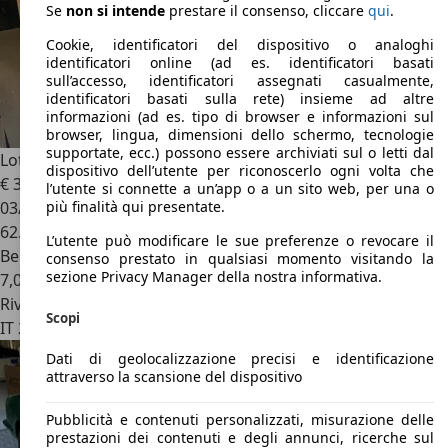
Se
non si intende
prestare il consenso, cliccare
qui
.
Cookie, identificatori del dispositivo o analoghi
identificatori online (ad es. identificatori basati
sull’accesso, identificatori assegnati casualmente,
identificatori basati sulla rete) insieme ad altre
informazioni (ad es. tipo di browser e informazioni sul
browser, lingua, dimensioni dello schermo, tecnologie
supportate, ecc.) possono essere archiviati sul o letti dal
Lotus Elan
1.6i turbo 16V cat S2
dispositivo dell’utente per riconoscerlo ogni volta che
€ 30.000
l’utente si connette a un’app o a un sito web, per una o
03/1995
più finalità qui presentate.
62.400 km
L’utente può modificare le sue preferenze o revocare il
Benzina
consenso prestato in qualsiasi momento visitando la
sezione Privacy Manager della nostra informativa.
7,0 l/100 km (comb.)
Rivenditore
Scopi
IT 20123
Milano - Mi
Dati di geolocalizzazione precisi e identificazione
attraverso la scansione del dispositivo
Pubblicità e contenuti personalizzati, misurazione delle
prestazioni dei contenuti e degli annunci, ricerche sul