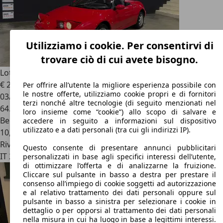
Utilizziamo i cookie. Per consentirvi di
trovare ciò di cui avete bisogno.
Lotus Elan
1.6 TURBO 16V ASI ITALIANA
€ 24.900
Per offrire all’utente la migliore esperienza possibile con
le nostre offerte, utilizziamo cookie propri e di fornitori
03/1991
terzi nonché altre tecnologie (di seguito menzionati nel
64.000 km
loro insieme come “cookie”) allo scopo di salvare e
Benzina
accedere in seguito a informazioni sul dispositivo
utilizzato e a dati personali (tra cui gli indirizzi IP).
10,8 l/100 km (comb.)
Rivenditore
Questo consente di presentare annunci pubblicitari
IT 24069
San Paolo D'argon - Bergamo
personalizzati in base agli specifici interessi dell’utente,
di ottimizzare l’offerta e di analizzarne la fruizione.
Cliccare sul pulsante in basso a destra per prestare il
consenso all’impiego di cookie soggetti ad autorizzazione
e al relativo trattamento dei dati personali oppure sul
pulsante in basso a sinistra per selezionare i cookie in
dettaglio o per opporsi al trattamento dei dati personali
nella misura in cui ha luogo in base a legittimi interessi.