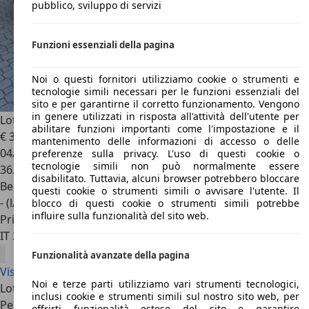
pubblico, sviluppo di servizi
Funzioni essenziali della pagina
Noi o questi fornitori utilizziamo cookie o strumenti e
tecnologie simili necessari per le funzioni essenziali del
sito e per garantirne il corretto funzionamento. Vengono
in genere utilizzati in risposta all'attività dell'utente per
Lotus Elan
S4 Special Equipment (Se)
abilitare funzioni importanti come l'impostazione e il
€ 39.000
mantenimento delle informazioni di accesso o delle
04/1971
preferenze sulla privacy. L'uso di questi cookie o
tecnologie simili non può normalmente essere
36.800 km
disabilitato. Tuttavia, alcuni browser potrebbero bloccare
Benzina
questi cookie o strumenti simili o avvisare l'utente. Il
- (l/100 km)
blocco di questi cookie o strumenti simili potrebbe
influire sulla funzionalità del sito web.
Privato
IT 26900
Lodi
Funzionalità avanzate della pagina
Visualizza tutte le offerte Lotus Elan
Noi e terze parti utilizziamo vari strumenti tecnologici,
Lotus Elan: Target e Punti di Riferimento
inclusi cookie e strumenti simili sul nostro sito web, per
Per chi cerca una sportiva pura e leggera
offrirti funzionalità estese del sito e garantire