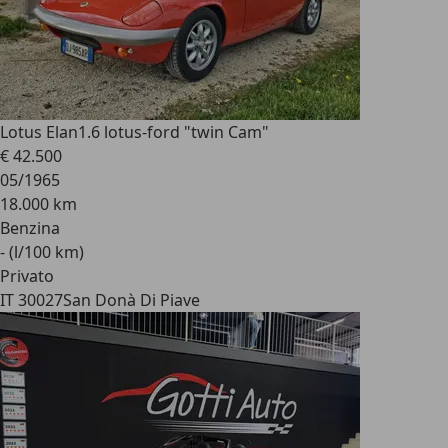
Lotus Elan
1.6 lotus-ford "twin Cam"
€ 42.500
05/1965
18.000 km
Benzina
- (l/100 km)
Privato
IT 30027
San Donà Di Piave