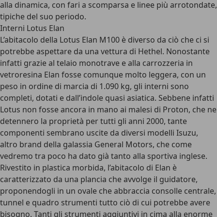
alla dinamica, con fari a scomparsa e linee più arrotondate,
tipiche del suo periodo.
Interni Lotus Elan
L’abitacolo della Lotus Elan M100 è diverso da ciò che ci si
potrebbe aspettare da una vettura di Hethel. Nonostante
infatti grazie al telaio monotrave e alla carrozzeria in
vetroresina Elan fosse comunque molto leggera, con un
peso in ordine di marcia di 1.090 kg, gli interni sono
completi, dotati e dall’indole quasi asiatica. Sebbene infatti
Lotus non fosse ancora in mano ai malesi di Proton, che ne
detennero la proprietà per tutti gli anni 2000, tante
componenti sembrano uscite da diversi modelli Isuzu,
altro brand della galassia General Motors, che come
vedremo tra poco ha dato già tanto alla sportiva inglese.
Rivestito in plastica morbida, l’abitacolo di Elan è
caratterizzato da una plancia che avvolge il guidatore,
proponendogli in un ovale che abbraccia consolle centrale,
tunnel e quadro strumenti tutto ciò di cui potrebbe avere
bisogno. Tanti gli strumenti aggiuntivi in cima alla enorme