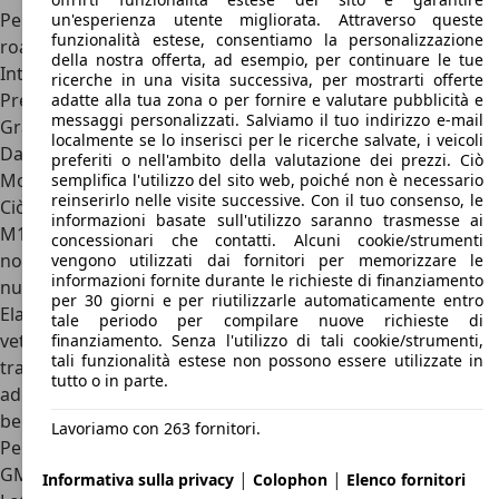
Per chi vuole distinguersi nell'affollato segmento delle
un'esperienza utente migliorata. Attraverso queste
funzionalità estese, consentiamo la personalizzazione
roadster
della nostra offerta, ad esempio, per continuare le tue
Interni funzionali e orientati alla guida
ricerche in una visita successiva, per mostrarti offerte
Prestazioni elevate con motori brillanti
adatte alla tua zona o per fornire e valutare pubblicità e
messaggi personalizzati. Salviamo il tuo indirizzo e-mail
Grande agilità e piacere di guida
localmente se lo inserisci per le ricerche salvate, i veicoli
Dati Lotus Elan
preferiti o nell'ambito della valutazione dei prezzi. Ciò
Motori Lotus Elan
semplifica l'utilizzo del sito web, poiché non è necessario
reinserirlo nelle visite successive. Con il tuo consenso, le
Ciò che stupisce però è la gamma motori di Lotus Elan
informazioni basate sull'utilizzo saranno trasmesse ai
M100 e, in generale, la sua meccanica. Sebbene sulla carta
concessionari che contatti. Alcuni cookie/strumenti
non ci siano infatti punti di incontro tra la vecchia e la
vengono utilizzati dai fornitori per memorizzare le
informazioni fornite durante le richieste di finanziamento
nuova Elan, in realtà Lotus ha utilizzato anche su questa
per 30 giorni e per riutilizzarle automaticamente entro
Elan un telaio in acciaio con imbullonata la carrozzeria in
tale periodo per compilare nuove richieste di
vetroresina. Per realizzare bene la sua prima vettura a
finanziamento. Senza l'utilizzo di tali cookie/strumenti,
tali funzionalità estese non possono essere utilizzate in
trazione anteriore, una soluzione scelta per potersi aprire
tutto o in parte.
ad un pubblico sempre maggiore, GM volle fare le cose per
bene.
Lavoriamo con 263 fornitori.
Per il progetto Elan, realizzato completamente ex-novo,
GM investì 55 milioni di dollari, rendendo la Elan M100 la
|
|
Informativa sulla privacy
Colophon
Elenco fornitori