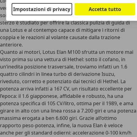
Lotus più costosa di sempre in costi di sviluppo. I risultati si
vedono anche dalla meccanica raffinata: le sospensioni
Impostazioni di privacy
Accetta tutto
sono a quadrilateri su tutte e quattro le ruote, mentre lo
sterzo è studiato per offrire la classica pulizia di guida di
una Lotus e al contempo capace di mitigare i ritorni di
coppia e le reazioni al volante causate dalla trazione
anteriore.
Quanto ai motori, Lotus Elan M100 sfrutta un motore mai
visto prima su una vettura di Hethel: sotto il cofano, in
un’inedita posizione trasversale, troviamo infatti un 1.6
quattro cilindri
in linea turbo di derivazione Isuzu
,
riveduto, corretto e potenziato dai tecnici di Hethel. La
potenza arriva infatti a 167 CV, un risultato eccellente per
l’epoca: il 1.6 giapponese, affidabile e robusto, ha una
potenza specifica di 105 CV/litro, ottima per il 1989, e ama
girare in alto con una linea rossa a 7.200 giri e una potenza
massima erogata a ben 6.600 giri. Grazie all’ottimo
rapporto peso-potenza, infine, la nuova Elan è veloce
anche per gli standard odierni: accelerazione 0-100 km/h