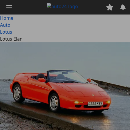
Passa
al
contenuto
Home
principale
Auto
Lotus
Lotus Elan