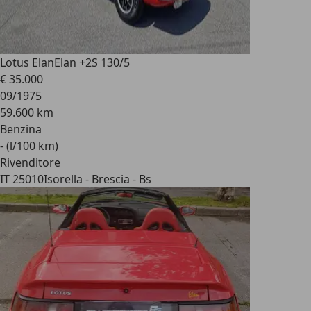
Lotus Elan
Elan +2S 130/5
€ 35.000
09/1975
59.600 km
Benzina
- (l/100 km)
Rivenditore
IT 25010
Isorella - Brescia - Bs