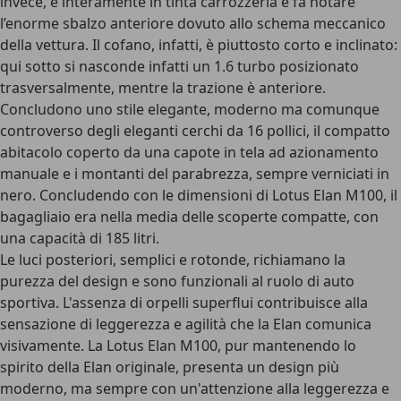
invece, è interamente in tinta carrozzeria e fa notare
l’enorme sbalzo anteriore dovuto allo schema meccanico
della vettura. Il cofano, infatti, è piuttosto corto e inclinato:
qui sotto si nasconde infatti un 1.6 turbo posizionato
trasversalmente, mentre la trazione è anteriore.
Concludono uno stile elegante, moderno ma comunque
controverso degli eleganti cerchi da 16 pollici, il compatto
abitacolo coperto da una capote in tela ad azionamento
manuale e i montanti del parabrezza, sempre verniciati in
nero. Concludendo con le dimensioni di Lotus Elan M100, il
bagagliaio era nella media delle scoperte compatte, con
una capacità di 185 litri.
Le luci posteriori, semplici e rotonde, richiamano la
purezza del design e sono funzionali al ruolo di auto
sportiva. L'assenza di orpelli superflui contribuisce alla
sensazione di leggerezza e agilità che la Elan comunica
visivamente. La Lotus Elan M100, pur mantenendo lo
spirito della Elan originale, presenta un design più
moderno, ma sempre con un'attenzione alla leggerezza e