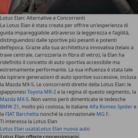
Lotus Elan: Alternative e Concorrenti
La Lotus Elan è stata creata per offrire un'esperienza di
guida impareggiabile attraverso la leggerezza e l’agilità,
distinguendosi dalle sportive più pesanti e potenti
dell’epoca. Grazie alla sua architettura innovativa (telaio a
trave centrale, carrozzeria in fibra di vetro), la Elan ha
ridefinito il concetto di auto sportiva accessibile ma
estremamente performante. La sua influenza è stata tale
da ispirare generazioni di auto sportive successive, inclusa
la Mazda MX-5. Le concorrenti dirette della Lotus Elan: le
giapponesi
Toyota MR-2
e la regina di questo segmento, la
Mazda MX-5
. Non vanno però dimenticate le tedesche
BMW Z1
, molto più costosa, le italiane
Alfa Romeo Spider
e
la
FIAT Barchetta
nonché la connazionale
MG F
.
Ti interessa la Lotus Elan
Lotus Elan usata
Lotus Elan nuova auto
Lotus Elan offerte concessionario