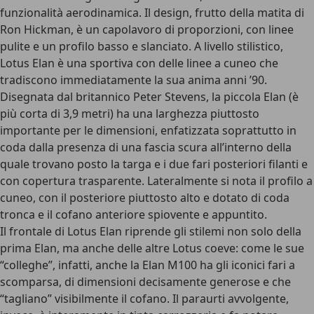
funzionalità aerodinamica. Il design, frutto della matita di
Ron Hickman, è un capolavoro di proporzioni, con linee
pulite e un profilo basso e slanciato. A livello stilistico,
Lotus Elan è una sportiva con delle linee a cuneo che
tradiscono immediatamente la sua anima anni ’90.
Disegnata dal britannico Peter Stevens, la piccola Elan (è
più corta di 3,9 metri) ha una larghezza piuttosto
importante per le dimensioni, enfatizzata soprattutto in
coda dalla presenza di una fascia scura all’interno della
quale trovano posto la targa e i due fari posteriori filanti e
con copertura trasparente. Lateralmente si nota il profilo a
cuneo, con il posteriore piuttosto alto e dotato di coda
tronca e il cofano anteriore spiovente e appuntito.
Il frontale di Lotus Elan riprende gli stilemi non solo della
prima Elan, ma anche delle altre Lotus coeve: come le sue
“colleghe”, infatti, anche la Elan M100 ha gli iconici fari a
scomparsa, di dimensioni decisamente generose e che
“tagliano” visibilmente il cofano. Il paraurti avvolgente,