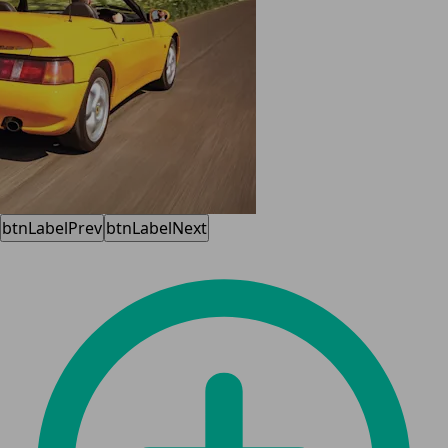
btnLabelPrev
btnLabelNext