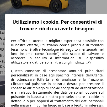
Utilizziamo i cookie. Per consentirvi di
trovare ciò di cui avete bisogno.
Lotus Elise
111S 160cv
€ 38.500
Per offrire all’utente la migliore esperienza possibile con
11/2003
le nostre offerte, utilizziamo cookie propri e di fornitori
58.500 km
terzi nonché altre tecnologie (di seguito menzionati nel
loro insieme come “cookie”) allo scopo di salvare e
Benzina
accedere in seguito a informazioni sul dispositivo
- (l/100 km)
utilizzato e a dati personali (tra cui gli indirizzi IP).
Rivenditore
Questo consente di presentare annunci pubblicitari
IT 31100
Treviso - Tv
personalizzati in base agli specifici interessi dell’utente,
di ottimizzare l’offerta e di analizzarne la fruizione.
Cliccare sul pulsante in basso a destra per prestare il
consenso all’impiego di cookie soggetti ad autorizzazione
e al relativo trattamento dei dati personali oppure sul
pulsante in basso a sinistra per selezionare i cookie in
dettaglio o per opporsi al trattamento dei dati personali
nella misura in cui ha luogo in base a legittimi interessi.