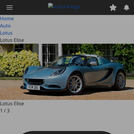
Passa
al
contenuto
Home
principale
Auto
Lotus
Lotus Elise
Lotus Elise
1
/
3