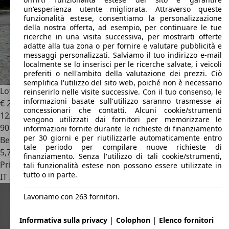
un'esperienza utente migliorata. Attraverso queste
funzionalità estese, consentiamo la personalizzazione
della nostra offerta, ad esempio, per continuare le tue
ricerche in una visita successiva, per mostrarti offerte
adatte alla tua zona o per fornire e valutare pubblicità e
messaggi personalizzati. Salviamo il tuo indirizzo e-mail
localmente se lo inserisci per le ricerche salvate, i veicoli
preferiti o nell'ambito della valutazione dei prezzi. Ciò
semplifica l'utilizzo del sito web, poiché non è necessario
Lotus Elise
1.8
reinserirlo nelle visite successive. Con il tuo consenso, le
informazioni basate sull'utilizzo saranno trasmesse ai
€ 29.000
concessionari che contatti. Alcuni cookie/strumenti
12/1997
vengono utilizzati dai fornitori per memorizzare le
90.000 km
informazioni fornite durante le richieste di finanziamento
per 30 giorni e per riutilizzarle automaticamente entro
Benzina
tale periodo per compilare nuove richieste di
5,7 l/100 km (comb.)
finanziamento. Senza l'utilizzo di tali cookie/strumenti,
Privato
tali funzionalità estese non possono essere utilizzate in
tutto o in parte.
IT 25048
Edolo
Lavoriamo con 263 fornitori.
|
|
Informativa sulla privacy
Colophon
Elenco fornitori