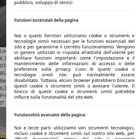
pubblico, sviluppo di servizi
Funzioni essenziali della pagina
Noi o questi fornitori utilizziamo cookie o strumenti e
tecnologie simili necessari per le funzioni essenziali del
sito e per garantirne il corretto funzionamento. Vengono
Lotus Elise
Elise 1.6 Club Racer
in genere utilizzati in risposta all'attività dell'utente per
€ 39.000
abilitare funzioni importanti come l'impostazione e il
mantenimento delle informazioni di accesso o delle
07/2013
preferenze sulla privacy. L'uso di questi cookie o
85.500 km
tecnologie simili non può normalmente essere
Benzina
disabilitato. Tuttavia, alcuni browser potrebbero bloccare
questi cookie o strumenti simili o avvisare l'utente. Il
6,3 l/100 km (comb.)
blocco di questi cookie o strumenti simili potrebbe
Privato
influire sulla funzionalità del sito web.
IT 21010
Cardano Al Campo
Funzionalità avanzate della pagina
Noi e terze parti utilizziamo vari strumenti tecnologici,
inclusi cookie e strumenti simili sul nostro sito web, per
offrirti funzionalità estese del sito e garantire