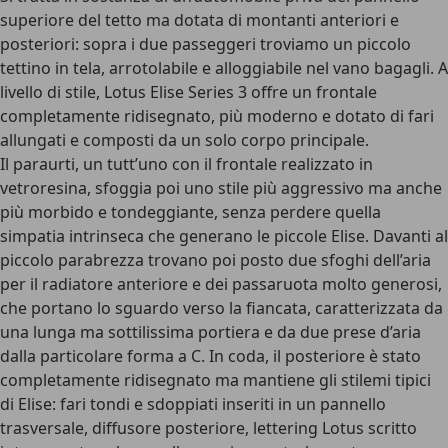
superiore del tetto ma dotata di montanti anteriori e
posteriori: sopra i due passeggeri troviamo un piccolo
tettino in tela, arrotolabile e alloggiabile nel vano bagagli. A
livello di stile, Lotus Elise Series 3 offre un frontale
completamente ridisegnato, più moderno e dotato di fari
allungati e composti da un solo corpo principale.
Il paraurti, un tutt’uno con il
frontale realizzato in
vetroresina
, sfoggia poi uno stile più aggressivo ma anche
più morbido e tondeggiante, senza perdere quella
simpatia intrinseca che generano le piccole Elise. Davanti al
piccolo parabrezza trovano poi posto due sfoghi dell’aria
per il radiatore anteriore e dei passaruota molto generosi,
che portano lo sguardo verso la fiancata, caratterizzata da
una lunga ma sottilissima portiera e da due prese d’aria
dalla particolare forma a C. In coda, il posteriore è stato
completamente ridisegnato ma mantiene gli stilemi tipici
di Elise: fari tondi e sdoppiati inseriti in un pannello
trasversale, diffusore posteriore, lettering Lotus scritto