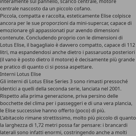
interamente sul pannello, scarico centrale, motore
centrale nascosto da un piccolo cofano.
Piccola, compatta e raccolta, esteticamente Elise colpisce
ancora per le sue
proporzioni da mini-supercar
, capace di
emozionare gli appassionati pur avendo dimensioni
contenute. Concludendo proprio con le dimensioni di
Lotus Elise, il bagagliaio è davvero compatto, capace di 112
litri, ma espandendosi anche dietro i passaruota posteriori
(il vano è posto dietro il motore) è decisamente più grande
e pratico di quanto ci si possa aspettare.
Interni Lotus Elise
Gli
interni di Lotus Elise
Series 3 sono rimasti pressoché
identici a quelli della seconda serie, lanciata nel 2001.
Rispetto alla prima generazione, priva persino delle
bocchette del clima per i passeggeri e di una vera plancia,
le Elise successive hanno offerto (poco) di più.
L’abitacolo rimane strettissimo
, molto più piccolo di quanto
la larghezza di 1,72 metri possa far pensare: i brancardi
laterali sono infatti enormi, costringendo anche a molti