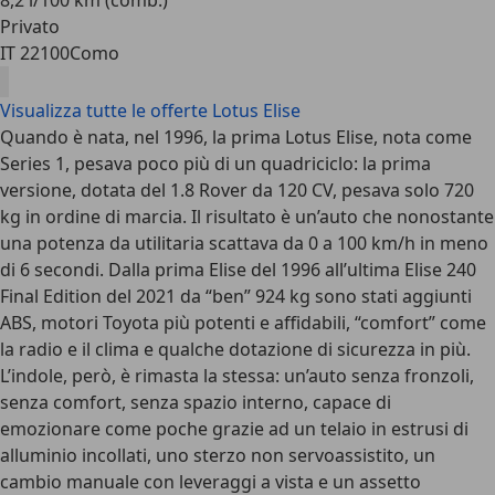
8,2 l/100 km (comb.)
Privato
IT 22100
Como
Visualizza tutte le offerte Lotus Elise
Quando è nata, nel 1996, la prima Lotus Elise, nota come
Series 1, pesava poco più di un quadriciclo: la prima
versione, dotata del
1.8 Rover da 120 CV
, pesava solo 720
kg in ordine di marcia. Il risultato è un’auto che nonostante
una potenza da utilitaria scattava da 0 a 100 km/h in meno
di 6 secondi. Dalla prima Elise del 1996 all’ultima Elise 240
Final Edition del 2021 da “ben” 924 kg sono stati aggiunti
ABS, motori Toyota più potenti e affidabili, “comfort” come
la radio e il clima e qualche dotazione di sicurezza in più.
L’indole, però, è rimasta la stessa:
un’auto senza fronzoli
,
senza comfort, senza spazio interno, capace di
emozionare come poche grazie ad un telaio in estrusi di
alluminio incollati, uno sterzo non servoassistito, un
cambio manuale con leveraggi a vista e un assetto