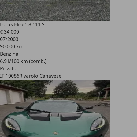
Lotus Elise
1.8 111 S
€ 34.000
07/2003
90.000 km
Benzina
6,9 l/100 km (comb.)
Privato
IT 10086
Rivarolo Canavese