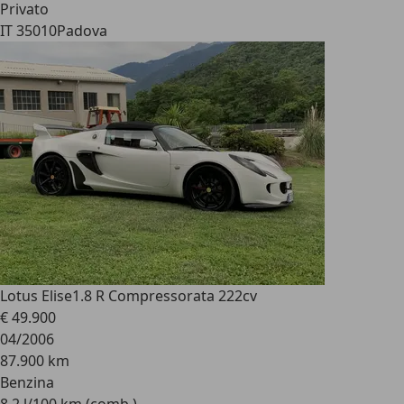
Privato
IT 35010
Padova
Lotus Elise
1.8 R Compressorata 222cv
€ 49.900
04/2006
87.900 km
Benzina