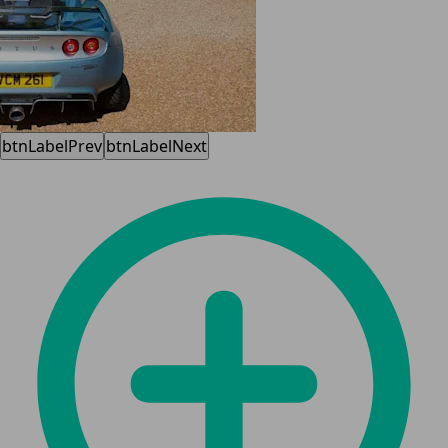
btnLabelPrev
btnLabelNext