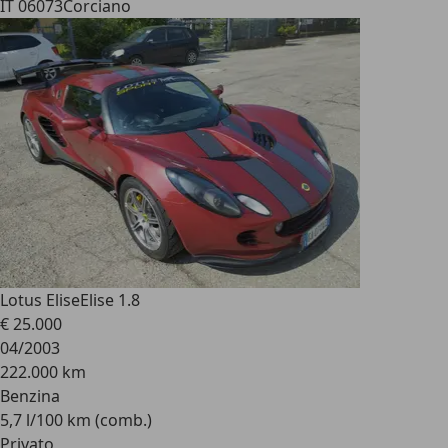
IT 06073
Corciano
Lotus Elise
Elise 1.8
€ 25.000
04/2003
222.000 km
Benzina
5,7 l/100 km (comb.)
Privato