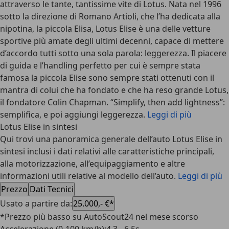
attraverso le tante, tantissime vite di Lotus. Nata nel 1996
sotto la direzione di Romano Artioli, che l’ha dedicata alla
nipotina, la piccola Elisa,
Lotus Elise
è una delle vetture
sportive più amate degli ultimi decenni, capace di mettere
d’accordo tutti sotto una sola parola: leggerezza. Il piacere
di guida e l’handling perfetto per cui è sempre stata
famosa la piccola Elise sono sempre stati ottenuti con il
mantra di colui che ha fondato e che ha reso grande Lotus,
il fondatore Colin Chapman. “Simplify, then add lightness”:
semplifica, e poi aggiungi leggerezza.
Leggi di più
Lotus Elise in sintesi
Qui trovi una panoramica generale dell’auto Lotus Elise in
sintesi inclusi i dati relativi alle caratteristiche principali,
alla motorizzazione, all’equipaggiamento e altre
informazioni utili relative al modello dell’auto.
Leggi di più
Prezzo
Dati Tecnici
Usato a partire da
:
25.000,- €*
*Prezzo più basso su AutoScout24 nel mese scorso