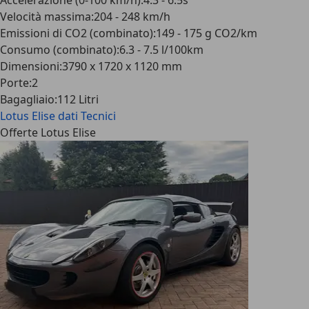
Accelerazione (0-100 km/h)
:
4.3 - 6.5s
Velocità massima
:
204 - 248 km/h
Emissioni di CO2 (combinato)
:
149 - 175 g CO2/km
Consumo (combinato)
:
6.3 - 7.5 l/100km
Dimensioni
:
3790 x 1720 x 1120 mm
Porte
:
2
Bagagliaio
:
112 Litri
Lotus Elise
dati Tecnici
Offerte Lotus Elise