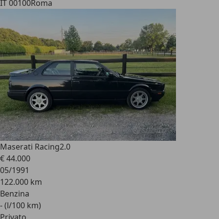
IT 00100
Roma
Maserati Racing
2.0
€ 44.000
05/1991
122.000 km
Benzina
- (l/100 km)
Privato