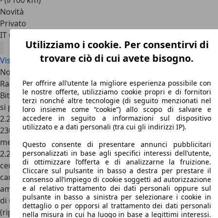
- (l/100 km)
Novità
Privato
IT 64020
Giulianova
Utilizziamo i cookie. Per consentirvi di
trovare ciò di cui avete bisogno.
Visualizza tutte le offerte Maserati Racing
Nonostante il nome non sembri dire granché, la Maserati
Racing è una delle versioni più interessanti del progetto
Per offrire all’utente la migliore esperienza possibile con
le nostre offerte, utilizziamo cookie propri e di fornitori
Biturbo, al fianco della estrema Shamal, rispetto alla quale
terzi nonché altre tecnologie (di seguito menzionati nel
si poneva come anello di congiunzione con le normali
loro insieme come “cookie”) allo scopo di salvare e
2.24v. Questa Maserati “intermedia” venne prodotta in soli
accedere in seguito a informazioni sul dispositivo
utilizzato e a dati personali (tra cui gli indirizzi IP).
230 unità tra il 1991 e il 1992, pensati esclusivamente per il
mercato italiano. A differenziarla dalle normali Maserati
Questo consente di presentare annunci pubblicitari
2.24v ci pensa il motore, più potente grazie a due nuove
personalizzati in base agli specifici interessi dell’utente,
di ottimizzare l’offerta e di analizzarne la fruizione.
centraline di produzione Magneti Marelli, la presenza di un
Cliccare sul pulsante in basso a destra per prestare il
cambio manuale a 5 marce della Getrag, degli
consenso all’impiego di cookie soggetti ad autorizzazione
ammortizzatori Koni a controllo elettronico e, non ultimo,
e al relativo trattamento dei dati personali oppure sul
pulsante in basso a sinistra per selezionare i cookie in
di un’estetica molto più cattiva con fari poliellissoidali
dettaglio o per opporsi al trattamento dei dati personali
(ripresi poi dalle normali 2.24v e 4.24v) e la possibilità di
nella misura in cui ha luogo in base a legittimi interessi.