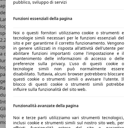
pubblico, sviluppo di servizi
apprezzato che è stato poi condiviso anche con il resto
della gamma Biturbo.
Funzioni essenziali della pagina
Lateralmente, invece, oltre al tappo della benzina con il
logo Maserati sul lato destro e dei cerchi da 16 pollici
specifici, troviamo le stesse linee molto squadrate della
Noi o questi fornitori utilizziamo cookie o strumenti e
tecnologie simili necessari per le funzioni essenziali del
2.24 e, in generale, delle Biturbo, mentre al posteriore
sito e per garantirne il corretto funzionamento. Vengono
spicca un alettone posteriore piuttosto grande e collegato
in genere utilizzati in risposta all'attività dell'utente per
a due profili che ne continuano la linea anche verso il
abilitare funzioni importanti come l'impostazione e il
mantenimento delle informazioni di accesso o delle
lunotto. A rendere riconoscibile la Racing, poi, ci pensano il
preferenze sulla privacy. L'uso di questi cookie o
logo Racing specifico, i fari posteriori bruniti e la griglia sul
tecnologie simili non può normalmente essere
paraurti posteriore, affiancata da due coppie di scarichi
disabilitato. Tuttavia, alcuni browser potrebbero bloccare
questi cookie o strumenti simili o avvisare l'utente. Il
gemellati. Concludendo con le dimensioni di Maserati
blocco di questi cookie o strumenti simili potrebbe
Racing, il bagagliaio è invariato rispetto alle altre Biturbo a
influire sulla funzionalità del sito web.
due porte, offrendo una generosa capacità di 400 litri.
Interni Maserati Racing
Funzionalità avanzate della pagina
Gli interni di Maserati Racing sono molto particolari, in
quanto uniscono il classico stile delle Biturbo dell’epoca,
Noi e terze parti utilizziamo vari strumenti tecnologici,
molto classico (per alcuni fin troppo classico) con delle
inclusi cookie e strumenti simili sul nostro sito web, per
offrirti funzionalità estese del sito e garantire