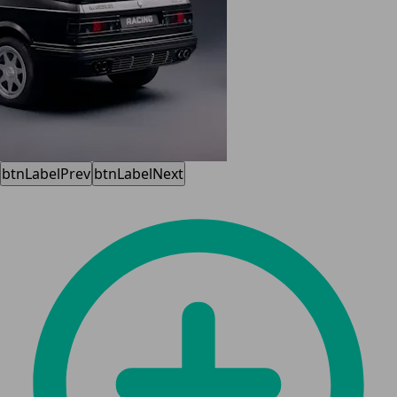
btnLabelPrev
btnLabelNext