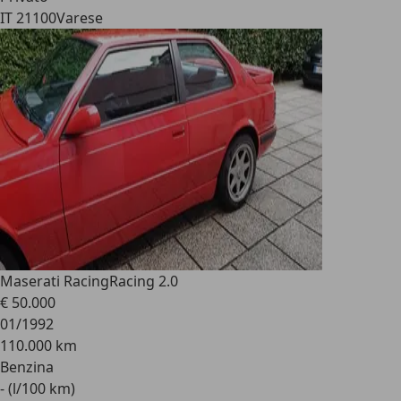
IT 21100
Varese
Maserati Racing
Racing 2.0
€ 50.000
01/1992
110.000 km
Benzina
- (l/100 km)