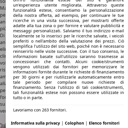
soluzioni più sportive e dinamiche. Innanzitutto, di serie
un'esperienza utente migliorata. Attraverso queste
Maserati Racing è disponibile con un interno total black
funzionalità estese, consentiamo la personalizzazione
per quanto riguarda i sedili, in pelle e molto contenitivi, ma
della nostra offerta, ad esempio, per continuare le tue
ricerche in una visita successiva, per mostrarti offerte
anche per la plancia, rivestita in materiale morbido e molto
adatte alla tua zona o per fornire e valutare pubblicità e
più sportiva del solito.
messaggi personalizzati. Salviamo il tuo indirizzo e-mail
Di serie, poi, gli interni di Maserati Racing fanno a meno
localmente se lo inserisci per le ricerche salvate, i veicoli
preferiti o nell'ambito della valutazione dei prezzi. Ciò
anche della radio, sostituita da uno sportellino ed
semplifica l'utilizzo del sito web, poiché non è necessario
eliminata per risparmiare peso, ma non rinuncia al
reinserirlo nelle visite successive. Con il tuo consenso, le
climatizzatore automatico. Non mancano poi corona del
informazioni basate sull'utilizzo saranno trasmesse ai
concessionari che contatti. Alcuni cookie/strumenti
volante, leva del cambio e del freno a mano in legno, i sedili
vengono utilizzati dai fornitori per memorizzare le
riscaldati e il pannello di controllo degli innovativi
informazioni fornite durante le richieste di finanziamento
ammortizzatori a controllo elettronico prodotti dalla Koni,
per 30 giorni e per riutilizzarle automaticamente entro
tale periodo per compilare nuove richieste di
alla sinistra della leva del cambio manuale. Non mancano
finanziamento. Senza l'utilizzo di tali cookie/strumenti,
però alcuni dettagli decisamente vetusti nel 1991, come
tali funzionalità estese non possono essere utilizzate in
l’orologio incastonato tra le bocchette dell’aria che stona
tutto o in parte.
su un’auto così sportiva e la posizione di guida disassata,
Lavoriamo con 263 fornitori.
vero tallone d’Achille di tutte le Maserati su base Biturbo.
|
|
Informativa sulla privacy
Colophon
Elenco fornitori