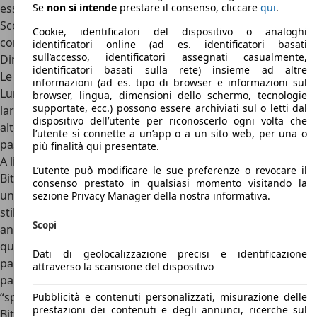
essere scelta in due soli colori: rosso o nero.
Se
non si intende
prestare il consenso, cliccare
qui
.
Scopriamo allora dimensioni, interni, motori, prezzi e
Cookie, identificatori del dispositivo o analoghi
concorrenti di Maserati Racing.
identificatori online (ad es. identificatori basati
sull’accesso, identificatori assegnati casualmente,
Dimensioni Maserati Racing
identificatori basati sulla rete) insieme ad altre
Le dimensioni della Maserati Racing sono:
informazioni (ad es. tipo di browser e informazioni sul
Lunghezza 4,19 metri
browser, lingua, dimensioni dello schermo, tecnologie
supportate, ecc.) possono essere archiviati sul o letti dal
larghezza 1,71 metri
dispositivo dell’utente per riconoscerlo ogni volta che
altezza 1,31 metri
l’utente si connette a un’app o a un sito web, per una o
passo 2,54 metri
più finalità qui presentate.
A livello estetico, la Maserati Racing riprende le linee della
L’utente può modificare le sue preferenze o revocare il
Biturbo ridisegnata da Gandini nel 1988, che ha introdotto
consenso prestato in qualsiasi momento visitando la
una griglia più stondata e moderna e nuovi dettagli ad uno
sezione Privacy Manager della nostra informativa.
stile che, nel 1990, cominciava a far sentire il peso degli
Scopi
anni. Rispetto alle normali 2.24, però, il frontale è simile a
quello della Shamal, con la quale condivide il
Dati di geolocalizzazione precisi e identificazione
particolarissimo “alettone” anteriore alla base del
attraverso la scansione del dispositivo
parabrezza. Stupiscono invece i fari poliellissoidali, che
“spezzano” il classico stile squadrato tipico di tutte le
Pubblicità e contenuti personalizzati, misurazione delle
prestazioni dei contenuti e degli annunci, ricerche sul
Biturbo regalano un look più moderno e sportivo, tanto