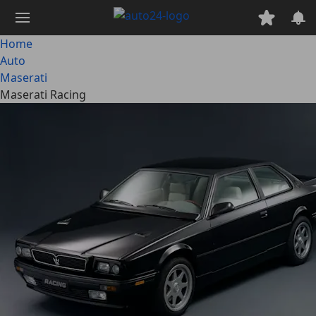
Passa
al
contenuto
Home
principale
Auto
Maserati
Maserati Racing