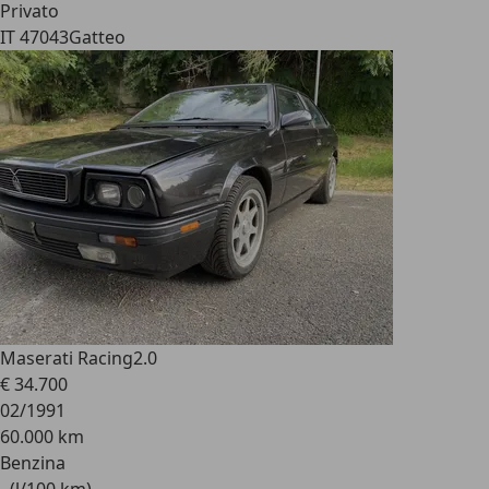
Privato
IT 47043
Gatteo
Maserati Racing
2.0
€ 34.700
02/1991
60.000 km
Benzina