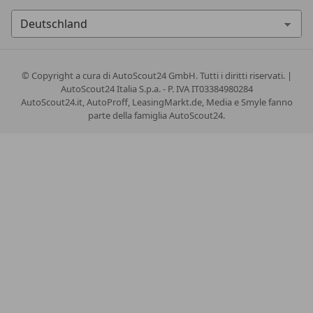
© Copyright
a cura di AutoScout24 GmbH. Tutti i diritti riservati. |
AutoScout24 Italia S.p.a. - P. IVA IT03384980284
AutoScout24.it, AutoProff, LeasingMarkt.de, Media e Smyle fanno
parte della famiglia AutoScout24.