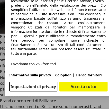
localmente se lo inserisci per le ricerche salvate, i veicoli
preferiti o nell'ambito della valutazione dei prezzi. Ciò
semplifica l'utilizzo del sito web, poiché non è necessario
reinserirlo nelle visite successive. Con il tuo consenso, le
informazioni basate sull'utilizzo saranno trasmesse ai
concessionari che contatti. Alcuni cookie/strumenti
vengono utilizzati dai fornitori per memorizzare le
informazioni fornite durante le richieste di finanziamento
per 30 giorni e per riutilizzarle automaticamente entro
Prezzi Brilliance
tale periodo per compilare nuove richieste di
Prezzi Brilliance nuove
finanziamento. Senza l'utilizzo di tali cookie/strumenti,
Non avendo più modelli venduti in Europa dal 2010, dopo
tali funzionalità estese non possono essere utilizzate in
tutto o in parte.
l’insuccesso della BS6 frenata dai test sulla sicurezza più
severi rispetto agli standard cinesi, non esiste un
Lavoriamo con 263 fornitori.
riferimento per consultare i prezzi delle Brilliance nuove.
Prezzi Brilliance usate
|
|
Informativa sulla privacy
Colophon
Elenco fornitori
Nel momento in cui scriviamo non sono presenti annunci
con prezzi di Brilliance usate su Autoscout24 Italia, anche
Impostazioni di privacy
Accetta tutto
per il semplice motivo che Brilliance non ha mai venduto
suoi modelli in Italia.
Brand concorrenti di Brilliance
I brand concorrenti di Brilliance sono i numerosi brand