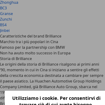
Zhonghua
BC3
Granse
Zunchi
BS4
Jinbei
Caratteristiche del brand Brilliance
Marchio tra i più popolari in Cina
Famoso per la partnership con BMW
Non ha avuto molto successo in Europa
Storia di Brilliance
Le origini della storia di Brilliance risalgono ai primi anni
‘90, momento in cui in Cina si iniziano a sentire gli effetti
della crescita economica destinata a cambiare per sempre
il paese asiatico. La Huachen Automotive Group Holdings
Company Limited, già Brilliance Auto Group, sbarca nel
1992 nel segmento fiorente dei minibus, in rapida
Utilizziamo i cookie. Per consentirvi di
diffusione nelle grosse metropoli del dragone. Nel 2003
Brilliance stringe l’accordo più importante nella sua
trovare ciò di cui avete bisogno.