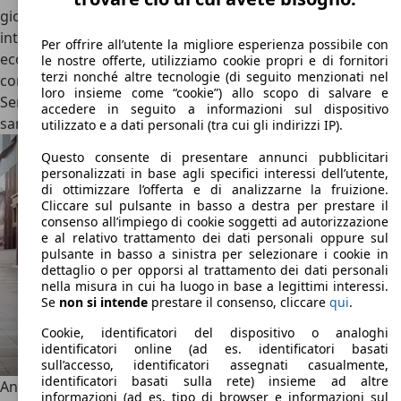
giovane storia, convincendo una BMW fortemente
interessata a nuove quote di mercato in una delle
Per offrire all’utente la migliore esperienza possibile con
economie più fiorenti dell’epoca. BMW, in questo modo,
le nostre offerte, utilizziamo cookie propri e di fornitori
terzi nonché altre tecnologie (di seguito menzionati nel
consente a Brilliance di produrre modelli importanti come
loro insieme come “cookie”) allo scopo di salvare e
Serie 3 e Serie 5 direttamente in Cina, così come i piani
accedere in seguito a informazioni sul dispositivo
sarebbero stati quelli di produrre anche la X1.
utilizzato e a dati personali (tra cui gli indirizzi IP).
Questo consente di presentare annunci pubblicitari
personalizzati in base agli specifici interessi dell’utente,
di ottimizzare l’offerta e di analizzarne la fruizione.
Cliccare sul pulsante in basso a destra per prestare il
consenso all’impiego di cookie soggetti ad autorizzazione
e al relativo trattamento dei dati personali oppure sul
pulsante in basso a sinistra per selezionare i cookie in
dettaglio o per opporsi al trattamento dei dati personali
nella misura in cui ha luogo in base a legittimi interessi.
Se
non si intende
prestare il consenso, cliccare
qui
.
Cookie, identificatori del dispositivo o analoghi
identificatori online (ad es. identificatori basati
sull’accesso, identificatori assegnati casualmente,
identificatori basati sulla rete) insieme ad altre
Anche grazie a questa partnership, Brilliance entra nella
informazioni (ad es. tipo di browser e informazioni sul