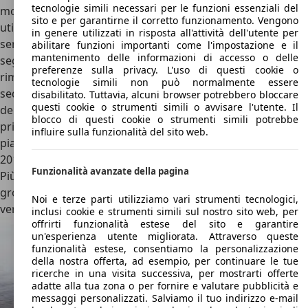
tecnologie simili necessari per le funzioni essenziali del
modelli attuali oggi si concentra sui modelli come le
sito e per garantirne il corretto funzionamento. Vengono
utilitarie H230 e H220, lanciate a un anno di distanza
in genere utilizzati in risposta all'attività dell'utente per
sempre al Salone dell’Auto di Pechino tra 2012 e 2013. Del
abilitare funzioni importanti come l'impostazione e il
mantenimento delle informazioni di accesso o delle
segmento C sono le H330 e H320, create nel 2013 per
preferenze sulla privacy. L'uso di questi cookie o
rimpiazzare la BS2. Dal 2016 al 2020 viene prodotta la H3, la
tecnologie simili non può normalmente essere
sedan compatta destinata a rimpiazzare la H330. La moda
disabilitato. Tuttavia, alcuni browser potrebbero bloccare
questi cookie o strumenti simili o avvisare l'utente. Il
dei SUV compatti “contagia” anche Brilliance: la V3 è il
blocco di questi cookie o strumenti simili potrebbe
primo B-SUV con il brand Zhonghua. Sulla stessa
influire sulla funzionalità del sito web.
piattaforma della H220 la Casa cinese debutta con la H3 nel
2015 che è subito un successo.
Funzionalità avanzate della pagina
Più recente tra i modelli di Brilliance è la V6, la versione più
grossa (C-SUV) della V3 e ne è stata creata anche una
Noi e terze parti utilizziamo vari strumenti tecnologici,
versione sette posti (V7).
inclusi cookie e strumenti simili sul nostro sito web, per
offrirti funzionalità estese del sito e garantire
un'esperienza utente migliorata. Attraverso queste
funzionalità estese, consentiamo la personalizzazione
della nostra offerta, ad esempio, per continuare le tue
ricerche in una visita successiva, per mostrarti offerte
adatte alla tua zona o per fornire e valutare pubblicità e
messaggi personalizzati. Salviamo il tuo indirizzo e-mail