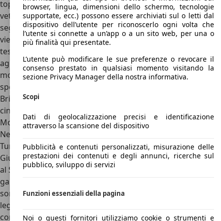
top 10 dei Marchi più redditizi producendo più di 100.000
browser, lingua, dimensioni dello schermo, tecnologie
vetture all’anno e continuando a essere un riferimento nel
supportate, ecc.) possono essere archiviati sul o letti dal
dispositivo dell’utente per riconoscerlo ogni volta che
segmento dei minibus. Il tentativo di sbarco in Europa
l’utente si connette a un’app o a un sito web, per una o
viene frenato quando la BS6 ottiene solo una stella ai crash
più finalità qui presentate.
test Euro NCAP. La situazione migliora quando la Casa
L’utente può modificare le sue preferenze o revocare il
aggiorna uno dei suoi modelli di punta, ma in questo
consenso prestato in qualsiasi momento visitando la
modo aumentano i prezzi che diventano troppo alti per
sezione Privacy Manager della nostra informativa.
sperare di competere sul mercato europeo, dalla quale
Scopi
Brilliance si ritira nel 2010 per concentrarsi sul mercato
cinese che continua a regalare soddisfazioni.
Dati di geolocalizzazione precisi e identificazione
Modelli di Brilliance
attraverso la scansione del dispositivo
Negli anni Brilliance ha prodotto diversi modelli come la
Tun, una citycar prodotta nel 2014 e 2015. Italdesign
Pubblicità e contenuti personalizzati, misurazione delle
prestazioni dei contenuti e degli annunci, ricerche sul
Giugiaro ha disegnato anche la Brilliance BS2, presentata
pubblico, sviluppo di servizi
al Salone di Ginevra del 2009 e pensata per completare la
gamma di BS4 e BS6. Alcuni di questi modelli, come la BS6,
sono stati portati anche in Europa ma le già citate vicende
Funzioni essenziali della pagina
legate ai crash test hanno gettato un’ombra che ha
condannato il destino di Brilliance in Europa. La gamma dei
Noi o questi fornitori utilizziamo cookie o strumenti e