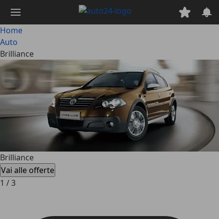
Passa
al
contenuto
Home
principale
Auto
Brilliance
Brilliance
Vai alle offerte
1
/
3