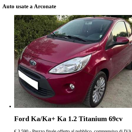
Auto usate a Arconate
Ford Ka/Ka+
Ka 1.2 Titanium 69cv
€ 3.590,-
Prezzo finale offerto al pubblico, comprensivo di IVA,