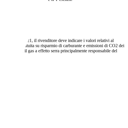
re dal 16.2.2021, iI rivenditore deve indicare i valori relativi al
 una guida gratuita su risparmio di carburante e emissioni di CO2 dei
O2. Il CO2 è il gas a effetto serra principalmente responsabile del