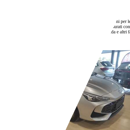
Usato
- (Proprietari)
Manuale
GPL
8,2 l/100 km (comb.)
I dati di consumi ed emissioni per le
consumo di carburante ed emissione di CO2 misurati con i
nuovi modelli di autovetture. Anche stile di guida e altri
riscaldamento terrestre.
- (g/km)
Rivenditore,
IT-20014 Nerviano - Milano - MI