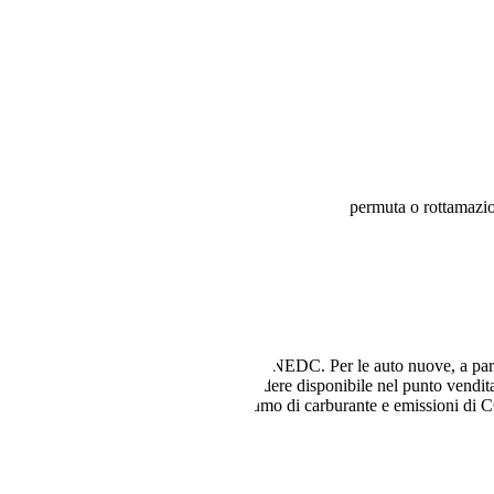
ack 1.4 Ray 75CV
 non vincolato all’acquisto di un finanziamento, a permuta o rottamazio
 auto usate si intendono riferiti al ciclo NEDC. Per le auto nuove, a parti
l ciclo WLTP. Il rivenditore deve rendere disponibile nel punto vendita
 fattori non tecnici influiscono su consumo di carburante e emissioni di C