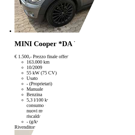
MINI Cooper
*DA RIVEDERE*Hatchb
€ 1.500,-
Prezzo finale offerto al pubblico, comprensivo di IVA,
163.000 km
10/2009
55 kW (75 CV)
Usato
- (Proprietari)
Manuale
Benzina
5,3 l/100 km (comb.)
I dati di consumi ed emissioni per le
consumo di carburante ed emissione di CO2 misurati con i
nuovi modelli di autovetture. Anche stile di guida e altri
riscaldamento terrestre.
- (g/km)
Rivenditore,
IT-22063 Cantù - Como - CO