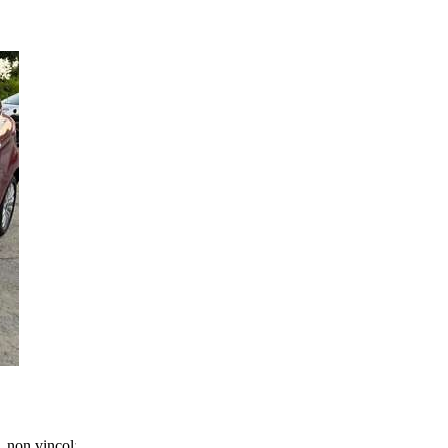
 non vincolato all’acquisto di un finanziamento, a permuta o rottamazio