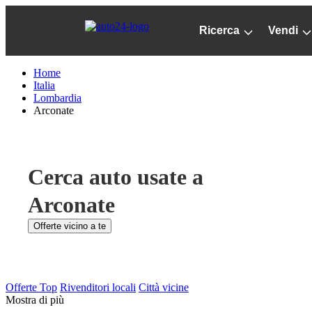
Passa
al
Ricerca
Vendi
contenuto
principale
Home
Italia
Lombardia
Arconate
Cerca auto usate a
Arconate
Offerte vicino a te
Offerte Top
Rivenditori locali
Città vicine
Mostra di più