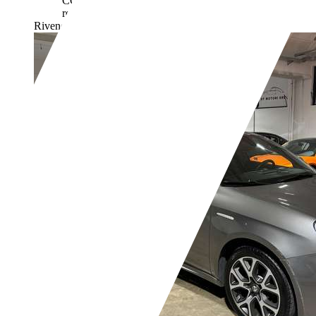
CO2. Il CO2 è il gas a effetto serra principalmente
responsabile del riscaldamento terrestre.
Rivenditore,
IT-25030 Castel Mella - Bs