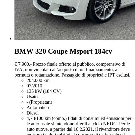
BMW 320
Coupe Msport 184cv
€ 7.900,-
Prezzo finale offerto al pubblico, comprensivo di
IVA, non vincolato all’acquisto di un finanziamento, a
permuta o rottamazione. Passaggio di proprietà e IPT esclusi.
204.000 km
07/2010
135 kW (184 CV)
Usato
- (Proprietari)
Automatico
Diesel
4,7 l/100 km (comb.)
I dati di consumi ed emissioni per
le auto usate si intendono riferiti al ciclo NEDC. Per le
auto nuove, a partire dal 16.2.2021, iI rivenditore deve
indicare i valori relativi al consumo di carburante ed