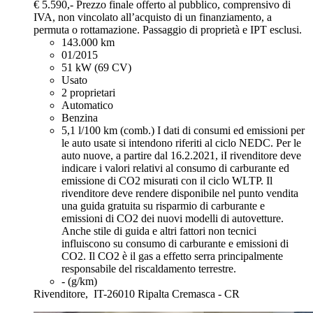
€ 5.590,-
Prezzo finale offerto al pubblico, comprensivo di
IVA, non vincolato all’acquisto di un finanziamento, a
permuta o rottamazione. Passaggio di proprietà e IPT esclusi.
143.000 km
01/2015
51 kW (69 CV)
Usato
2 proprietari
Automatico
Benzina
5,1 l/100 km (comb.)
I dati di consumi ed emissioni per
le auto usate si intendono riferiti al ciclo NEDC. Per le
auto nuove, a partire dal 16.2.2021, iI rivenditore deve
indicare i valori relativi al consumo di carburante ed
emissione di CO2 misurati con il ciclo WLTP. Il
rivenditore deve rendere disponibile nel punto vendita
una guida gratuita su risparmio di carburante e
emissioni di CO2 dei nuovi modelli di autovetture.
Anche stile di guida e altri fattori non tecnici
influiscono su consumo di carburante e emissioni di
CO2. Il CO2 è il gas a effetto serra principalmente
responsabile del riscaldamento terrestre.
- (g/km)
Rivenditore,
IT-26010 Ripalta Cremasca - CR