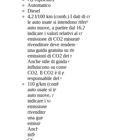
Automatico
Diesel
4,2 l/100 km (comb.)
I dati di consumi ed emissioni per
le auto usate si intendono riferiti al ciclo NEDC. Per le
auto nuove, a partire dal 16.2.2021, iI rivenditore deve
indicare i valori relativi al consumo di carburante ed
emissione di CO2 misurati con il ciclo WLTP. Il
rivenditore deve rendere disponibile nel punto vendita
una guida gratuita su risparmio di carburante e
emissioni di CO2 dei nuovi modelli di autovetture.
Anche stile di guida e altri fattori non tecnici
influiscono su consumo di carburante e emissioni di
CO2. Il CO2 è il gas a effetto serra principalmente
responsabile del riscaldamento terrestre.
110 g/km (comb.)
I dati di consumi ed emissioni per le
auto usate si intendono riferiti al ciclo NEDC. Per le
auto nuove, a partire dal 16.2.2021, iI rivenditore deve
indicare i valori relativi al consumo di carburante ed
emissione di CO2 misurati con il ciclo WLTP. Il
rivenditore deve rendere disponibile nel punto vendita
una guida gratuita su risparmio di carburante e
emissioni di CO2 dei nuovi modelli di autovetture.
Anche stile di guida e altri fattori non tecnici
influiscono su consumo di carburante e emissioni di