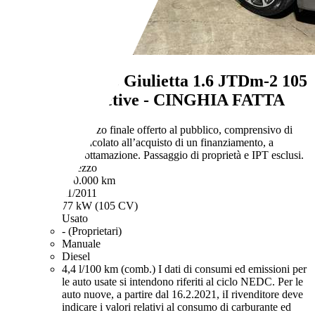
Alfa Romeo Giulietta
1.6 JTDm-2 105
CV Distinctive - CINGHIA FATTA
€ 3.490,-
Prezzo finale offerto al pubblico, comprensivo di
IVA, non vincolato all’acquisto di un finanziamento, a
permuta o rottamazione. Passaggio di proprietà e IPT esclusi.
Ottimo prezzo
270.000 km
11/2011
77 kW (105 CV)
Usato
- (Proprietari)
Manuale
Diesel
4,4 l/100 km (comb.)
I dati di consumi ed emissioni per
le auto usate si intendono riferiti al ciclo NEDC. Per le
auto nuove, a partire dal 16.2.2021, iI rivenditore deve
indicare i valori relativi al consumo di carburante ed