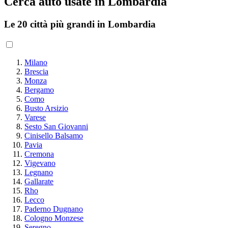
Cerca auto usate in Lombardia
Le 20 città più grandi in Lombardia
Milano
Brescia
Monza
Bergamo
Como
Busto Arsizio
Varese
Sesto San Giovanni
Cinisello Balsamo
Pavia
Cremona
Vigevano
Legnano
Gallarate
Rho
Lecco
Paderno Dugnano
Cologno Monzese
Seregno