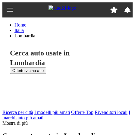
Passa
al
contenuto
principale
Home
Italia
Lombardia
Cerca auto usate in
Lombardia
Offerte vicino a te
Ricerca per città
I modelli più amati
Offerte Top
Rivenditori locali
I
marchi auto più amati
Mostra di più