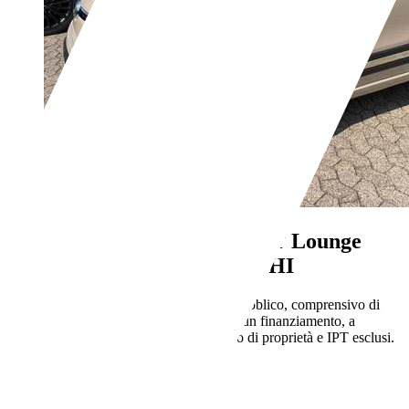
Fiat 500L
Living 1.3 MJT Lounge
85CV*EURO5B*CERCHI
€ 4.990,-
Prezzo finale offerto al pubblico, comprensivo di
IVA, non vincolato all’acquisto di un finanziamento, a
permuta o rottamazione. Passaggio di proprietà e IPT esclusi.
160.000 km
05/2015
62 kW (84 CV)
Usato