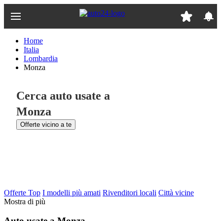
Passa
al
contenuto
principale
Home
Italia
Lombardia
Monza
Cerca auto usate a
Monza
Offerte vicino a te
Offerte Top
I modelli più amati
Rivenditori locali
Città vicine
Mostra di più
Auto usate a Monza