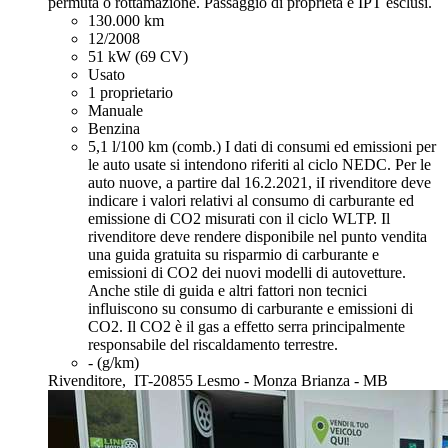
permuta o rottamazione. Passaggio di proprietà e IPT esclusi.
130.000 km
12/2008
51 kW (69 CV)
Usato
1 proprietario
Manuale
Benzina
5,1 l/100 km (comb.)
I dati di consumi ed emissioni per
le auto usate si intendono riferiti al ciclo NEDC. Per le
auto nuove, a partire dal 16.2.2021, iI rivenditore deve
indicare i valori relativi al consumo di carburante ed
emissione di CO2 misurati con il ciclo WLTP. Il
rivenditore deve rendere disponibile nel punto vendita
una guida gratuita su risparmio di carburante e
emissioni di CO2 dei nuovi modelli di autovetture.
Anche stile di guida e altri fattori non tecnici
influiscono su consumo di carburante e emissioni di
CO2. Il CO2 è il gas a effetto serra principalmente
responsabile del riscaldamento terrestre.
- (g/km)
Rivenditore,
IT-20855 Lesmo - Monza Brianza - MB