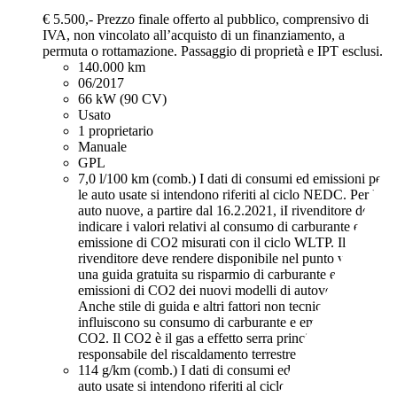
€ 5.500,-
Prezzo finale offerto al pubblico, comprensivo di
IVA, non vincolato all’acquisto di un finanziamento, a
permuta o rottamazione. Passaggio di proprietà e IPT esclusi.
140.000 km
06/2017
66 kW (90 CV)
Usato
1 proprietario
Manuale
GPL
7,0 l/100 km (comb.)
I dati di consumi ed emissioni per
le auto usate si intendono riferiti al ciclo NEDC. Per le
auto nuove, a partire dal 16.2.2021, iI rivenditore deve
indicare i valori relativi al consumo di carburante ed
emissione di CO2 misurati con il ciclo WLTP. Il
rivenditore deve rendere disponibile nel punto vendita
una guida gratuita su risparmio di carburante e
emissioni di CO2 dei nuovi modelli di autovetture.
Anche stile di guida e altri fattori non tecnici
influiscono su consumo di carburante e emissioni di
CO2. Il CO2 è il gas a effetto serra principalmente
responsabile del riscaldamento terrestre.
114 g/km (comb.)
I dati di consumi ed emissioni per le
auto usate si intendono riferiti al ciclo NEDC. Per le