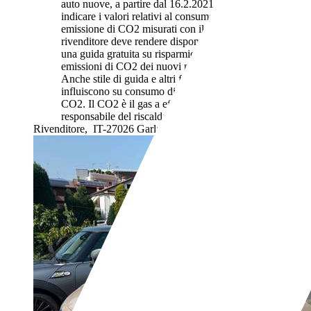
auto nuove, a partire dal 16.2.2021, iI rivenditore deve
indicare i valori relativi al consumo di carburante ed
emissione di CO2 misurati con il ciclo WLTP. Il
rivenditore deve rendere disponibile nel punto vendita
una guida gratuita su risparmio di carburante e
emissioni di CO2 dei nuovi modelli di autovetture.
Anche stile di guida e altri fattori non tecnici
influiscono su consumo di carburante e emissioni di
CO2. Il CO2 è il gas a effetto serra principalmente
responsabile del riscaldamento terrestre.
Rivenditore,
IT-27026 Garlasco - Pavia - Pv