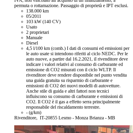
IVA, non vincolato all’acquisto di un finanziamento, a
permuta o rottamazione. Passaggio di proprietà e IPT esclusi.
138.000 km
05/2011
103 kW (140 CV)
Usato
2 proprietari
Manuale
Diesel
4,5 l/100 km (comb.)
I dati di consumi ed emissioni per
le auto usate si intendono riferiti al ciclo NEDC. Per le
auto nuove, a partire dal 16.2.2021, iI rivenditore deve
indicare i valori relativi al consumo di carburante ed
emissione di CO2 misurati con il ciclo WLTP. Il
rivenditore deve rendere disponibile nel punto vendita
una guida gratuita su risparmio di carburante e
emissioni di CO2 dei nuovi modelli di autovetture.
Anche stile di guida e altri fattori non tecnici
influiscono su consumo di carburante e emissioni di
CO2. Il CO2 è il gas a effetto serra principalmente
responsabile del riscaldamento terrestre.
- (g/km)
Rivenditore,
IT-20855 Lesmo - Monza Brianza - MB