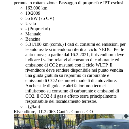
permuta o rottamazione. Passaggio di proprietà e IPT esclusi.
163.000 km
10/2009
55 kW (75 CV)
Usato
- (Proprietari)
Manuale
Benzina
5,3 l/100 km (comb.)
I dati di consumi ed emissioni per
le auto usate si intendono riferiti al ciclo NEDC. Per le
auto nuove, a partire dal 16.2.2021, iI rivenditore deve
indicare i valori relativi al consumo di carburante ed
emissione di CO2 misurati con il ciclo WLTP. Il
rivenditore deve rendere disponibile nel punto vendita
una guida gratuita su risparmio di carburante e
emissioni di CO2 dei nuovi modelli di autovetture.
Anche stile di guida e altri fattori non tecnici
influiscono su consumo di carburante e emissioni di
CO2. Il CO2 è il gas a effetto serra principalmente
responsabile del riscaldamento terrestre.
- (g/km)
Rivenditore,
IT-22063 Cantù - Como - CO