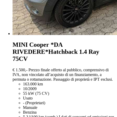
MINI Cooper
*DA
RIVEDERE*Hatchback 1.4 Ray
75CV
€ 1.500,-
Prezzo finale offerto al pubblico, comprensivo di
IVA, non vincolato all’acquisto di un finanziamento, a
permuta o rottamazione. Passaggio di proprietà e IPT esclusi.
163.000 km
10/2009
55 kW (75 CV)
Usato
- (Proprietari)
Manuale
Benzina
5,3 l/100 km (comb.)
I dati di consumi ed emissioni per