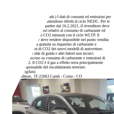
- (Proprietari)
Manuale
Diesel
4,2 l/100 km (comb.)
I dati di consumi ed emissioni per
le auto usate si intendono riferiti al ciclo NEDC. Per le
auto nuove, a partire dal 16.2.2021, iI rivenditore deve
indicare i valori relativi al consumo di carburante ed
emissione di CO2 misurati con il ciclo WLTP. Il
rivenditore deve rendere disponibile nel punto vendita
una guida gratuita su risparmio di carburante e
emissioni di CO2 dei nuovi modelli di autovetture.
Anche stile di guida e altri fattori non tecnici
influiscono su consumo di carburante e emissioni di
CO2. Il CO2 è il gas a effetto serra principalmente
responsabile del riscaldamento terrestre.
- (g/km)
Rivenditore,
IT-22063 Cantù - Como - CO