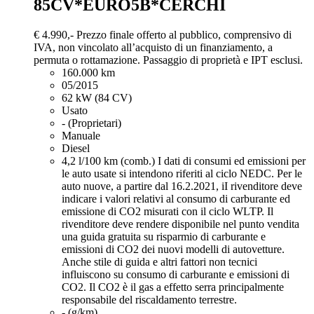
85CV*EURO5B*CERCHI
€ 4.990,-
Prezzo finale offerto al pubblico, comprensivo di
IVA, non vincolato all’acquisto di un finanziamento, a
permuta o rottamazione. Passaggio di proprietà e IPT esclusi.
160.000 km
05/2015
62 kW (84 CV)
Usato
- (Proprietari)
Manuale
Diesel
4,2 l/100 km (comb.)
I dati di consumi ed emissioni per
le auto usate si intendono riferiti al ciclo NEDC. Per le
auto nuove, a partire dal 16.2.2021, iI rivenditore deve
indicare i valori relativi al consumo di carburante ed
emissione di CO2 misurati con il ciclo WLTP. Il
rivenditore deve rendere disponibile nel punto vendita
una guida gratuita su risparmio di carburante e
emissioni di CO2 dei nuovi modelli di autovetture.
Anche stile di guida e altri fattori non tecnici
influiscono su consumo di carburante e emissioni di
CO2. Il CO2 è il gas a effetto serra principalmente
responsabile del riscaldamento terrestre.
- (g/km)