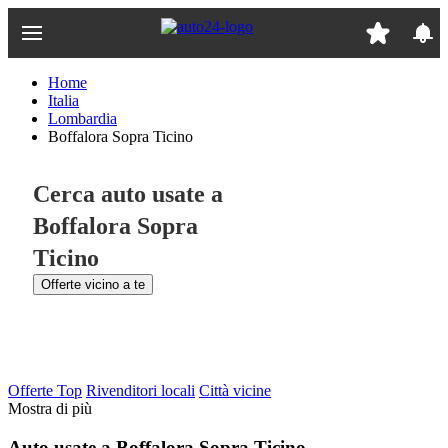
Passa
al
contenuto
principale
Home
Italia
Lombardia
Boffalora Sopra Ticino
Cerca auto usate a
Boffalora Sopra
Ticino
Offerte vicino a te
Offerte Top
Rivenditori locali
Città vicine
Mostra di più
Auto usate a Boffalora Sopra Ticino