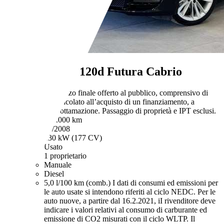
BMW 120
120d Futura Cabrio
€ 7.800,-
Prezzo finale offerto al pubblico, comprensivo di
IVA, non vincolato all’acquisto di un finanziamento, a
permuta o rottamazione. Passaggio di proprietà e IPT esclusi.
129.000 km
05/2008
130 kW (177 CV)
Usato
1 proprietario
Manuale
Diesel
5,0 l/100 km (comb.)
I dati di consumi ed emissioni per
le auto usate si intendono riferiti al ciclo NEDC. Per le
auto nuove, a partire dal 16.2.2021, iI rivenditore deve
indicare i valori relativi al consumo di carburante ed
emissione di CO2 misurati con il ciclo WLTP. Il