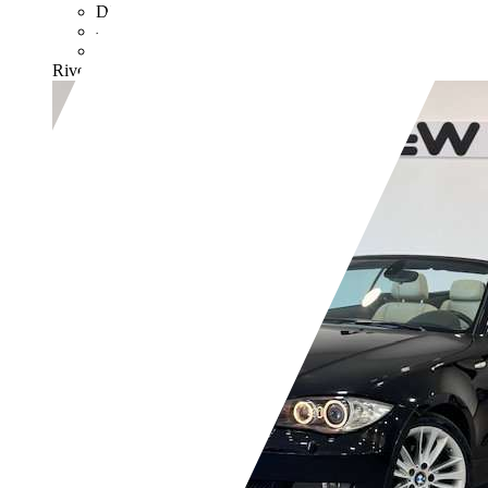
Diesel
- (l/100 km)
- (g/km)
Rivenditore,
IT-20025 Legnano - Milano - MI