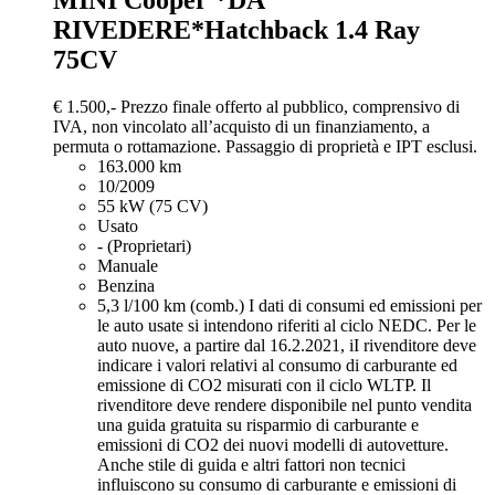
MINI Cooper
*DA
RIVEDERE*Hatchback 1.4 Ray
75CV
€ 1.500,-
Prezzo finale offerto al pubblico, comprensivo di
IVA, non vincolato all’acquisto di un finanziamento, a
permuta o rottamazione. Passaggio di proprietà e IPT esclusi.
163.000 km
10/2009
55 kW (75 CV)
Usato
- (Proprietari)
Manuale
Benzina
5,3 l/100 km (comb.)
I dati di consumi ed emissioni per
le auto usate si intendono riferiti al ciclo NEDC. Per le
auto nuove, a partire dal 16.2.2021, iI rivenditore deve
indicare i valori relativi al consumo di carburante ed
emissione di CO2 misurati con il ciclo WLTP. Il
rivenditore deve rendere disponibile nel punto vendita
una guida gratuita su risparmio di carburante e
emissioni di CO2 dei nuovi modelli di autovetture.
Anche stile di guida e altri fattori non tecnici
influiscono su consumo di carburante e emissioni di