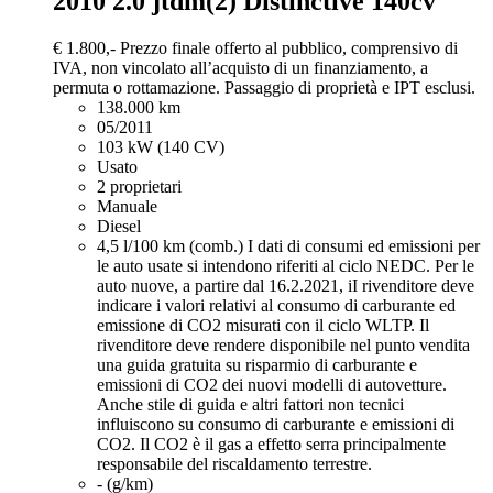
2010 2.0 jtdm(2) Distinctive 140cv
€ 1.800,-
Prezzo finale offerto al pubblico, comprensivo di
IVA, non vincolato all’acquisto di un finanziamento, a
permuta o rottamazione. Passaggio di proprietà e IPT esclusi.
138.000 km
05/2011
103 kW (140 CV)
Usato
2 proprietari
Manuale
Diesel
4,5 l/100 km (comb.)
I dati di consumi ed emissioni per
le auto usate si intendono riferiti al ciclo NEDC. Per le
auto nuove, a partire dal 16.2.2021, iI rivenditore deve
indicare i valori relativi al consumo di carburante ed
emissione di CO2 misurati con il ciclo WLTP. Il
rivenditore deve rendere disponibile nel punto vendita
una guida gratuita su risparmio di carburante e
emissioni di CO2 dei nuovi modelli di autovetture.
Anche stile di guida e altri fattori non tecnici
influiscono su consumo di carburante e emissioni di
CO2. Il CO2 è il gas a effetto serra principalmente
responsabile del riscaldamento terrestre.
- (g/km)