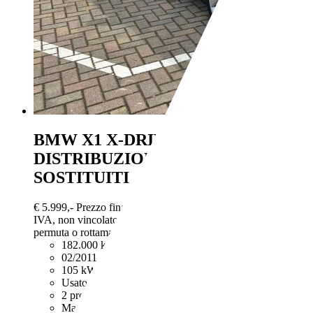
BMW X1
X-DRIVE 18d
DISTRIBUZIONE E FRIZIONE
SOSTITUITI
€ 5.999,-
Prezzo finale offerto al pubblico, comprensivo di
IVA, non vincolato all’acquisto di un finanziamento, a
permuta o rottamazione. Passaggio di proprietà e IPT esclusi.
182.000 km
02/2011
105 kW (143 CV)
Usato
2 proprietari
Manuale