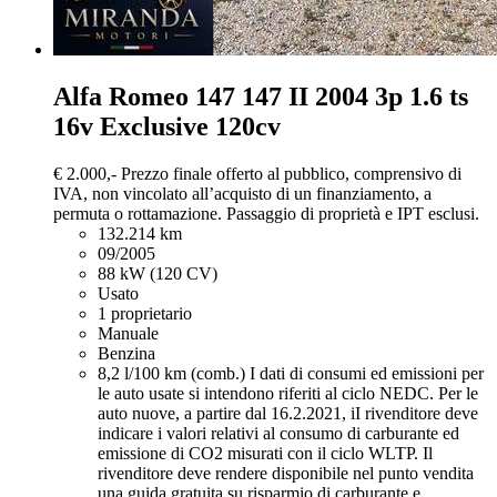
Alfa Romeo 147
147 II 2004 3p 1.6 ts
16v Exclusive 120cv
€ 2.000,-
Prezzo finale offerto al pubblico, comprensivo di
IVA, non vincolato all’acquisto di un finanziamento, a
permuta o rottamazione. Passaggio di proprietà e IPT esclusi.
132.214 km
09/2005
88 kW (120 CV)
Usato
1 proprietario
Manuale
Benzina
8,2 l/100 km (comb.)
I dati di consumi ed emissioni per
le auto usate si intendono riferiti al ciclo NEDC. Per le
auto nuove, a partire dal 16.2.2021, iI rivenditore deve
indicare i valori relativi al consumo di carburante ed
emissione di CO2 misurati con il ciclo WLTP. Il
rivenditore deve rendere disponibile nel punto vendita
una guida gratuita su risparmio di carburante e