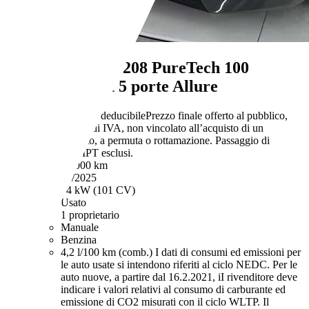
Peugeot 208
208 PureTech 100
Stop&Start 5 porte Allure
€ 11.890,-
IVA deducibile
Prezzo finale offerto al pubblico,
comprensivo di IVA, non vincolato all’acquisto di un
finanziamento, a permuta o rottamazione. Passaggio di
proprietà e IPT esclusi.
15.000 km
03/2025
74 kW (101 CV)
Usato
1 proprietario
Manuale
Benzina
4,2 l/100 km (comb.)
I dati di consumi ed emissioni per
le auto usate si intendono riferiti al ciclo NEDC. Per le
auto nuove, a partire dal 16.2.2021, iI rivenditore deve
indicare i valori relativi al consumo di carburante ed
emissione di CO2 misurati con il ciclo WLTP. Il