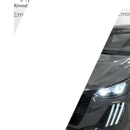
- (g/km)
Rivenditore,
IT-20025 Legnano - Milano - MI