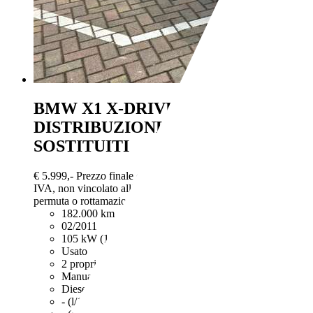
BMW X1
X-DRIVE 18d
DISTRIBUZIONE E FRIZIONE
SOSTITUITI
€ 5.999,-
Prezzo finale offerto al pubblico, comprensivo di
IVA, non vincolato all’acquisto di un finanziamento, a
permuta o rottamazione. Passaggio di proprietà e IPT esclusi.
182.000 km
02/2011
105 kW (143 CV)
Usato
2 proprietari
Manuale
Diesel
- (l/100 km)