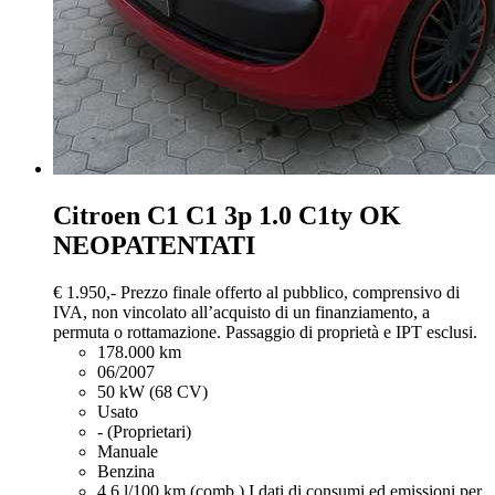
Citroen C1
C1 3p 1.0 C1ty OK
NEOPATENTATI
€ 1.950,-
Prezzo finale offerto al pubblico, comprensivo di
IVA, non vincolato all’acquisto di un finanziamento, a
permuta o rottamazione. Passaggio di proprietà e IPT esclusi.
178.000 km
06/2007
50 kW (68 CV)
Usato
- (Proprietari)
Manuale
Benzina
4,6 l/100 km (comb.)
I dati di consumi ed emissioni per