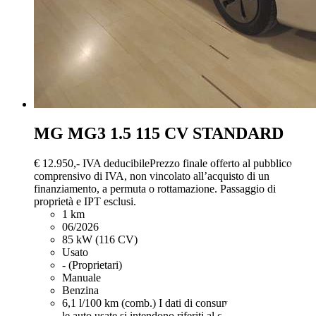
MG MG3
1.5 115 CV STANDARD
€ 12.950,-
IVA deducibile
Prezzo finale offerto al pubblico,
comprensivo di IVA, non vincolato all’acquisto di un
finanziamento, a permuta o rottamazione. Passaggio di
proprietà e IPT esclusi.
1 km
06/2026
85 kW (116 CV)
Usato
- (Proprietari)
Manuale
Benzina
6,1 l/100 km (comb.)
I dati di consumi ed emissioni per
le auto usate si intendono riferiti al ciclo NEDC. Per le