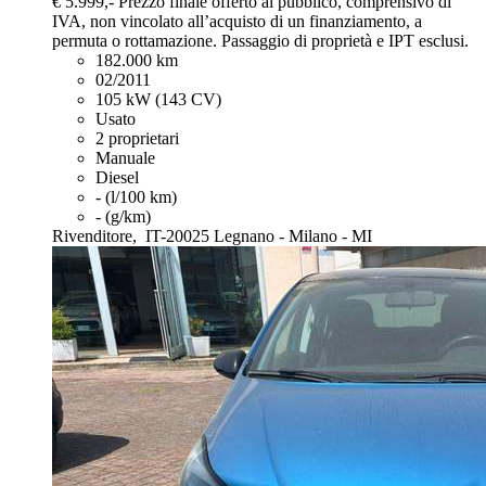
€ 5.999,-
Prezzo finale offerto al pubblico, comprensivo di
IVA, non vincolato all’acquisto di un finanziamento, a
permuta o rottamazione. Passaggio di proprietà e IPT esclusi.
182.000 km
02/2011
105 kW (143 CV)
Usato
2 proprietari
Manuale
Diesel
- (l/100 km)
- (g/km)
Rivenditore,
IT-20025 Legnano - Milano - MI