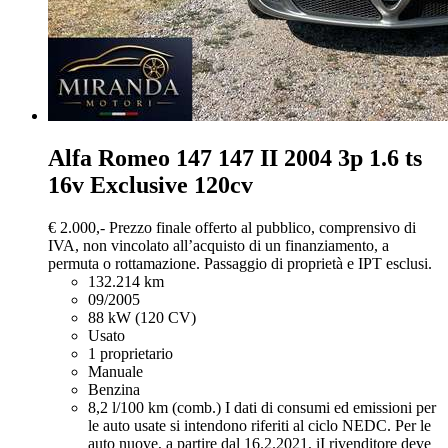
Alfa Romeo 147
147 II 2004 3p 1.6 ts
16v Exclusive 120cv
€ 2.000,-
Prezzo finale offerto al pubblico, comprensivo di
IVA, non vincolato all’acquisto di un finanziamento, a
permuta o rottamazione. Passaggio di proprietà e IPT esclusi.
132.214 km
09/2005
88 kW (120 CV)
Usato
1 proprietario
Manuale
Benzina
8,2 l/100 km (comb.)
I dati di consumi ed emissioni per
le auto usate si intendono riferiti al ciclo NEDC. Per le
auto nuove, a partire dal 16.2.2021, iI rivenditore deve