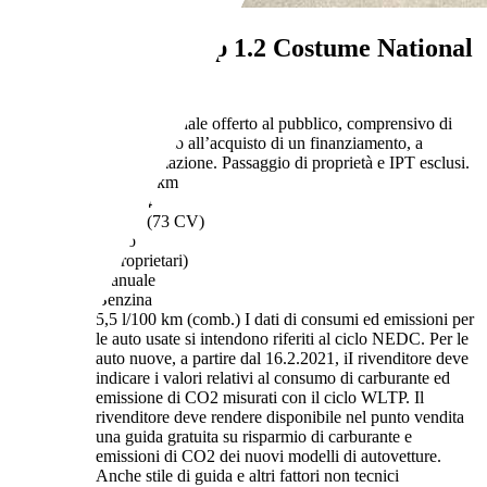
Renault Clio
5p 1.2 Costume National
75cv
€ 4.800,-
Prezzo finale offerto al pubblico, comprensivo di
IVA, non vincolato all’acquisto di un finanziamento, a
permuta o rottamazione. Passaggio di proprietà e IPT esclusi.
181.000 km
12/2014
54 kW (73 CV)
Usato
- (Proprietari)
Manuale
Benzina
5,5 l/100 km (comb.)
I dati di consumi ed emissioni per
le auto usate si intendono riferiti al ciclo NEDC. Per le
auto nuove, a partire dal 16.2.2021, iI rivenditore deve
indicare i valori relativi al consumo di carburante ed
emissione di CO2 misurati con il ciclo WLTP. Il
rivenditore deve rendere disponibile nel punto vendita
una guida gratuita su risparmio di carburante e
emissioni di CO2 dei nuovi modelli di autovetture.
Anche stile di guida e altri fattori non tecnici