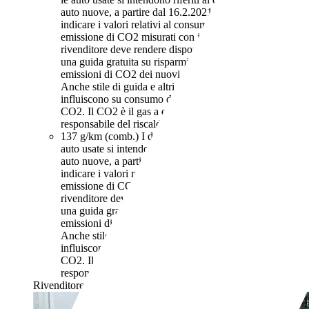
auto nuove, a partire dal 16.2.2021, iI rivenditore deve
indicare i valori relativi al consumo di carburante ed
emissione di CO2 misurati con il ciclo WLTP. Il
rivenditore deve rendere disponibile nel punto vendita
una guida gratuita su risparmio di carburante e
emissioni di CO2 dei nuovi modelli di autovetture.
Anche stile di guida e altri fattori non tecnici
influiscono su consumo di carburante e emissioni di
CO2. Il CO2 è il gas a effetto serra principalmente
responsabile del riscaldamento terrestre.
137 g/km (comb.)
I dati di consumi ed emissioni per le
auto usate si intendono riferiti al ciclo NEDC. Per le
auto nuove, a partire dal 16.2.2021, iI rivenditore deve
indicare i valori relativi al consumo di carburante ed
emissione di CO2 misurati con il ciclo WLTP. Il
rivenditore deve rendere disponibile nel punto vendita
una guida gratuita su risparmio di carburante e
emissioni di CO2 dei nuovi modelli di autovetture.
Anche stile di guida e altri fattori non tecnici
influiscono su consumo di carburante e emissioni di
CO2. Il CO2 è il gas a effetto serra principalmente
responsabile del riscaldamento terrestre.
Rivenditore,
IT-20812 Limbiate - Monza Brianza - MB