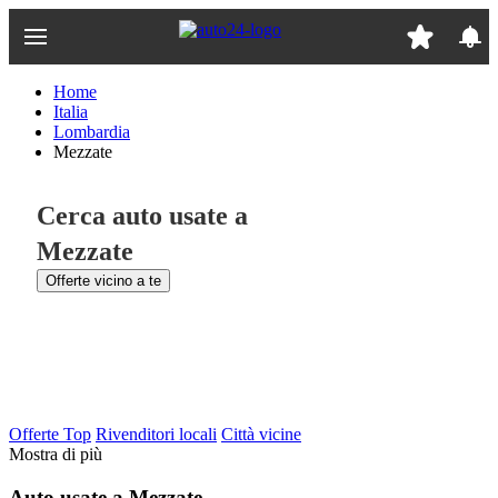
Passa
al
contenuto
principale
Home
Italia
Lombardia
Mezzate
Cerca auto usate a
Mezzate
Offerte vicino a te
Offerte Top
Rivenditori locali
Città vicine
Mostra di più
Auto usate a Mezzate