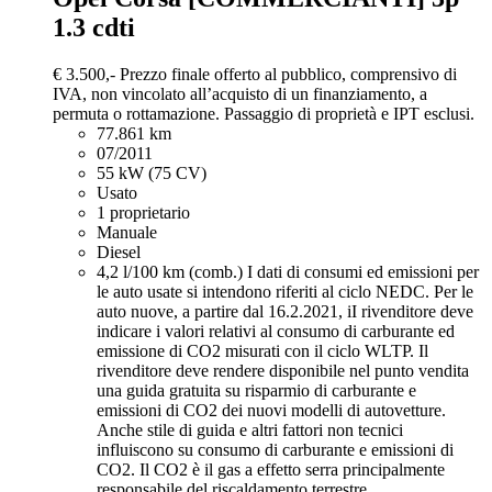
1.3 cdti
€ 3.500,-
Prezzo finale offerto al pubblico, comprensivo di
IVA, non vincolato all’acquisto di un finanziamento, a
permuta o rottamazione. Passaggio di proprietà e IPT esclusi.
77.861 km
07/2011
55 kW (75 CV)
Usato
1 proprietario
Manuale
Diesel
4,2 l/100 km (comb.)
I dati di consumi ed emissioni per
le auto usate si intendono riferiti al ciclo NEDC. Per le
auto nuove, a partire dal 16.2.2021, iI rivenditore deve
indicare i valori relativi al consumo di carburante ed
emissione di CO2 misurati con il ciclo WLTP. Il
rivenditore deve rendere disponibile nel punto vendita
una guida gratuita su risparmio di carburante e
emissioni di CO2 dei nuovi modelli di autovetture.
Anche stile di guida e altri fattori non tecnici
influiscono su consumo di carburante e emissioni di
CO2. Il CO2 è il gas a effetto serra principalmente
responsabile del riscaldamento terrestre.