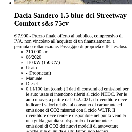
Dacia Sandero
1.5 blue dci Streetway
Comfort s&s 75cv
€ 7.900,-
Prezzo finale offerto al pubblico, comprensivo di
IVA, non vincolato all’acquisto di un finanziamento, a
permuta o rottamazione. Passaggio di proprietà e IPT esclusi.
210.000 km
06/2020
110 kW (150 CV)
Usato
- (Proprietari)
Manuale
Diesel
0,1 l/100 km (comb.)
I dati di consumi ed emissioni per
le auto usate si intendono riferiti al ciclo NEDC. Per le
auto nuove, a partire dal 16.2.2021, iI rivenditore deve
indicare i valori relativi al consumo di carburante ed
emissione di CO2 misurati con il ciclo WLTP. Il
rivenditore deve rendere disponibile nel punto vendita
una guida gratuita su risparmio di carburante e
emissioni di CO2 dei nuovi modelli di autovetture.
Anche stile di guida e altri fattori non tecnici