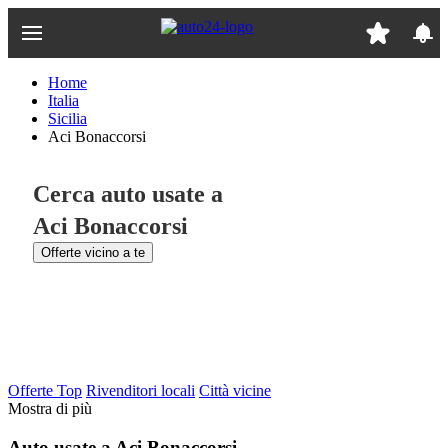
Passa
al
contenuto
principale
Home
Italia
Sicilia
Aci Bonaccorsi
Cerca auto usate a
Aci Bonaccorsi
Offerte vicino a te
Offerte Top
Rivenditori locali
Città vicine
Mostra di più
Auto usate a Aci Bonaccorsi