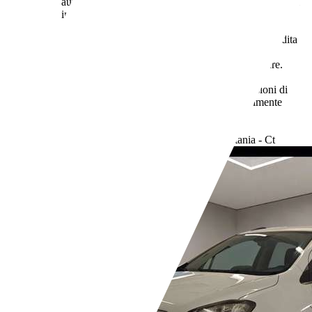
auto nuove, a partire dal 16.2.2021, iI rivenditore deve
indicare i valori relativi al consumo di carburante ed
emissione di CO2 misurati con il ciclo WLTP. Il
rivenditore deve rendere disponibile nel punto vendita
una guida gratuita su risparmio di carburante e
emissioni di CO2 dei nuovi modelli di autovetture.
Anche stile di guida e altri fattori non tecnici
influiscono su consumo di carburante e emissioni di
CO2. Il CO2 è il gas a effetto serra principalmente
responsabile del riscaldamento terrestre.
- (g/km)
Rivenditore,
IT-95025 Aci Sant'Antonio - Catania - Ct