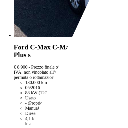
Ford C-Max
C-Max III 2015 1.5 tdci
Plus s
€ 8.900,-
Prezzo finale offerto al pubblico, comprensivo di
IVA, non vincolato all’acquisto di un finanziamento, a
permuta o rottamazione. Passaggio di proprietà e IPT esclusi.
130.000 km
05/2016
88 kW (120 CV)
Usato
- (Proprietari)
Manuale
Diesel
4,1 l/100 km (comb.)
I dati di consumi ed emissioni per
le auto usate si intendono riferiti al ciclo NEDC. Per le