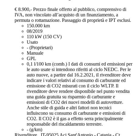
€ 8.900,-
Prezzo finale offerto al pubblico, comprensivo di
IVA, non vincolato all’acquisto di un finanziamento, a
permuta o rottamazione. Passaggio di proprietà e IPT esclusi.
150.000 km
08/2019
110 kW (150 CV)
Usato
- (Proprietari)
Manuale
GPL
0,1 l/100 km (comb.)
I dati di consumi ed emissioni per
le auto usate si intendono riferiti al ciclo NEDC. Per le
auto nuove, a partire dal 16.2.2021, iI rivenditore deve
indicare i valori relativi al consumo di carburante ed
emissione di CO2 misurati con il ciclo WLTP. Il
rivenditore deve rendere disponibile nel punto vendita
una guida gratuita su risparmio di carburante e
emissioni di CO2 dei nuovi modelli di autovetture.
Anche stile di guida e altri fattori non tecnici
influiscono su consumo di carburante e emissioni di
CO2. Il CO2 è il gas a effetto serra principalmente
responsabile del riscaldamento terrestre.
- (g/km)
Rivenditore,
IT-95025 Aci Sant'Antonio - Catania - Ct