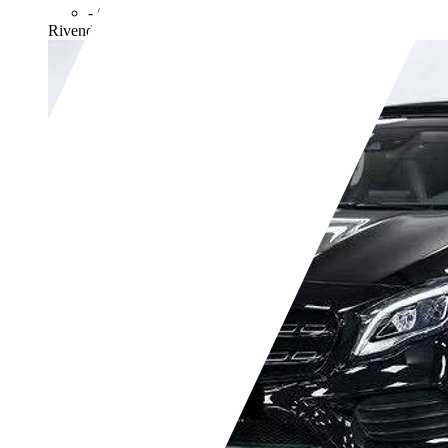
- (g/km)
Rivenditore,
IT-95025 Aci Sant'Antonio - Catania - Ct