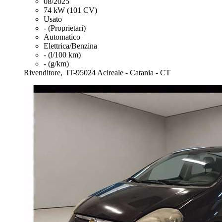
08/2025
74 kW (101 CV)
Usato
- (Proprietari)
Automatico
Elettrica/Benzina
- (l/100 km)
- (g/km)
Rivenditore,
IT-95024 Acireale - Catania - CT