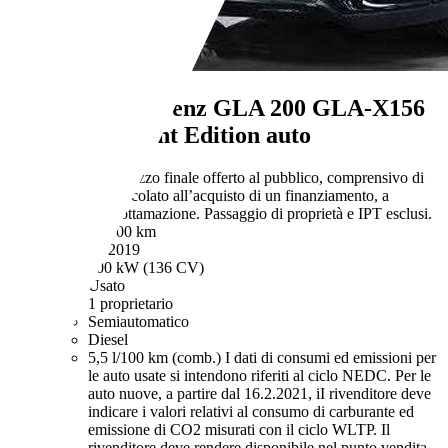
Mercedes-Benz GLA 200
GLA-X156
2019 d Night Edition auto
€ 26.900,-
Prezzo finale offerto al pubblico, comprensivo di
IVA, non vincolato all’acquisto di un finanziamento, a
permuta o rottamazione. Passaggio di proprietà e IPT esclusi.
49.000 km
06/2019
100 kW (136 CV)
Usato
1 proprietario
Semiautomatico
Diesel
5,5 l/100 km (comb.)
I dati di consumi ed emissioni per
le auto usate si intendono riferiti al ciclo NEDC. Per le
auto nuove, a partire dal 16.2.2021, iI rivenditore deve
indicare i valori relativi al consumo di carburante ed
emissione di CO2 misurati con il ciclo WLTP. Il
rivenditore deve rendere disponibile nel punto vendita