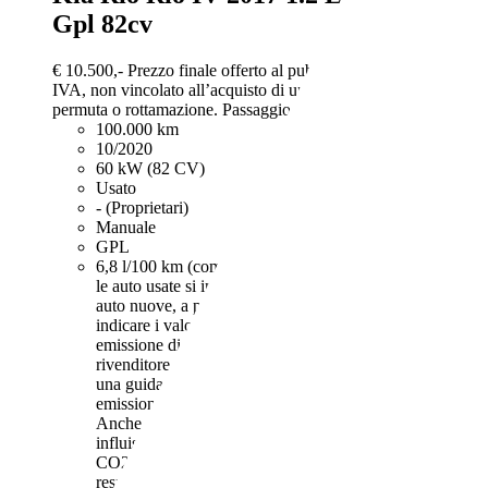
Gpl 82cv
€ 10.500,-
Prezzo finale offerto al pubblico, comprensivo di
IVA, non vincolato all’acquisto di un finanziamento, a
permuta o rottamazione. Passaggio di proprietà e IPT esclusi.
100.000 km
10/2020
60 kW (82 CV)
Usato
- (Proprietari)
Manuale
GPL
6,8 l/100 km (comb.)
I dati di consumi ed emissioni per
le auto usate si intendono riferiti al ciclo NEDC. Per le
auto nuove, a partire dal 16.2.2021, iI rivenditore deve
indicare i valori relativi al consumo di carburante ed
emissione di CO2 misurati con il ciclo WLTP. Il
rivenditore deve rendere disponibile nel punto vendita
una guida gratuita su risparmio di carburante e
emissioni di CO2 dei nuovi modelli di autovetture.
Anche stile di guida e altri fattori non tecnici
influiscono su consumo di carburante e emissioni di
CO2. Il CO2 è il gas a effetto serra principalmente
responsabile del riscaldamento terrestre.