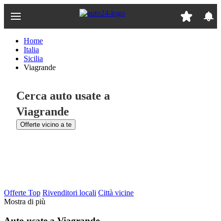
Passa
al
contenuto
principale
Home
Italia
Sicilia
Viagrande
Cerca auto usate a
Viagrande
Offerte vicino a te
Offerte Top
Rivenditori locali
Città vicine
Mostra di più
Auto usate a Viagrande