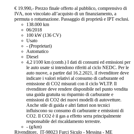
€ 19.990,-
Prezzo finale offerto al pubblico, comprensivo di
IVA, non vincolato all’acquisto di un finanziamento, a
permuta o rottamazione. Passaggio di proprietà e IPT esclusi.
138.000 km
06/2018
100 kW (136 CV)
Usato
- (Proprietari)
Automatico
Diesel
4,2 l/100 km (comb.)
I dati di consumi ed emissioni per
le auto usate si intendono riferiti al ciclo NEDC. Per le
auto nuove, a partire dal 16.2.2021, iI rivenditore deve
indicare i valori relativi al consumo di carburante ed
emissione di CO2 misurati con il ciclo WLTP. Il
rivenditore deve rendere disponibile nel punto vendita
una guida gratuita su risparmio di carburante e
emissioni di CO2 dei nuovi modelli di autovetture.
Anche stile di guida e altri fattori non tecnici
influiscono su consumo di carburante e emissioni di
CO2. Il CO2 è il gas a effetto serra principalmente
responsabile del riscaldamento terrestre.
- (g/km)
Rivenditore,
IT-98023 Furci Siculo - Messina - ME