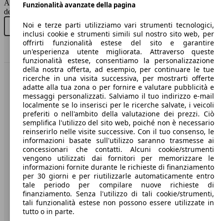
AutoScout24 non si assume alcuna responsabilità per la correttezza
Berlina
Funzionalità avanzate della pagina
dei dati.
Noi e terze parti utilizziamo vari strumenti tecnologici,
Diesel
Acquista nuovo
Acquista usato
inclusi cookie e strumenti simili sul nostro sito web, per
offrirti funzionalità estese del sito e garantire
Model Version
Torna su
un'esperienza utente migliorata. Attraverso queste
77 KW
Ø 4.
MiTo 0.9 t. t.air Progression 105cv
funzionalità estese, consentiamo la personalizzazione
(105 PS)
l/10
della nostra offerta, ad esempio, per continuare le tue
ricerche in una visita successiva, per mostrarti offerte
Benvenuti su AutoScout24, il mercato auto europeo.
Leistung
Ver
adatte alla tua zona o per fornire e valutare pubblicità e
messaggi personalizzati. Salviamo il tuo indirizzo e-mail
localmente se lo inserisci per le ricerche salvate, i veicoli
Società
preferiti o nell'ambito della valutazione dei prezzi. Ciò
semplifica l'utilizzo del sito web, poiché non è necessario
A proposito di AutoScout24
reinserirlo nelle visite successive. Con il tuo consenso, le
77 KW
Ø 4.
MiTo 0.9 t. t.air Racer 105cv
informazioni basate sull'utilizzo saranno trasmesse ai
(105 PS)
l/10
Stampa
concessionari che contatti. Alcuni cookie/strumenti
vengono utilizzati dai fornitori per memorizzare le
62 KW
Ø 3.
Media
informazioni fornite durante le richieste di finanziamento
MiTo 1.3 jtdm Distinctive 85cv
(85 PS)
l/10
per 30 giorni e per riutilizzarle automaticamente entro
Condizioni generali
tale periodo per compilare nuove richieste di
finanziamento. Senza l'utilizzo di tali cookie/strumenti,
Informazioni
tali funzionalità estese non possono essere utilizzate in
77 KW
Ø 4.
tutto o in parte.
Privacy
MiTo 0.9 t. t.air Super 105cv
(105 PS)
l/10