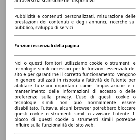
attraverso la scansione del dispositivo
0 - 1000 kg
Mostra versioni
Pubblicità e contenuti personalizzati, misurazione delle
prestazioni dei contenuti e degli annunci, ricerche sul
77 KW
Ø 4.
pubblico, sviluppo di servizi
MiTo 0.9 t. t.air Distinctive 105cv
(105 PS)
l/10
Funzioni essenziali della pagina
Noi o questi fornitori utilizziamo cookie o strumenti e
tecnologie simili necessari per le funzioni essenziali del
sito e per garantirne il corretto funzionamento. Vengono
77 KW
Ø 4.
MiTo 0.9 t. t.air Junior 105cv
in genere utilizzati in risposta all'attività dell'utente per
(105 PS)
l/10
abilitare funzioni importanti come l'impostazione e il
mantenimento delle informazioni di accesso o delle
preferenze sulla privacy. L'uso di questi cookie o
tecnologie simili non può normalmente essere
disabilitato. Tuttavia, alcuni browser potrebbero bloccare
questi cookie o strumenti simili o avvisare l'utente. Il
blocco di questi cookie o strumenti simili potrebbe
influire sulla funzionalità del sito web.
77 KW
Ø 4.
MiTo 0.9 t. t.air MiTo 105cv
(105 PS)
l/10