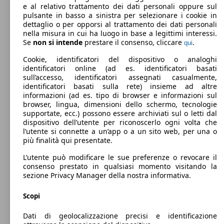
e al relativo trattamento dei dati personali oppure sul
pulsante in basso a sinistra per selezionare i cookie in
dettaglio o per opporsi al trattamento dei dati personali
nella misura in cui ha luogo in base a legittimi interessi.
Se
non si intende
prestare il consenso, cliccare
.
qui
Cookie, identificatori del dispositivo o analoghi
identificatori online (ad es. identificatori basati
sull’accesso, identificatori assegnati casualmente,
identificatori basati sulla rete) insieme ad altre
informazioni (ad es. tipo di browser e informazioni sul
browser, lingua, dimensioni dello schermo, tecnologie
Berlina
Dal 2013
Alfa Romeo
MiTo 2013 Diesel
supportate, ecc.) possono essere archiviati sul o letti dal
dispositivo dell’utente per riconoscerlo ogni volta che
Benzina
Dimensioni (L/l/A):
l’utente si connette a un’app o a un sito web, per una o
da 4060 x 1720 x 1450 mm
più finalità qui presentate.
Potenza:
Model Version
62 - 88 KW (85 - 120 PS)
L’utente può modificare le sue preferenze o revocare il
Porte:
consenso prestato in qualsiasi momento visitando la
3
sezione Privacy Manager della nostra informativa.
Sedili:
Leistung
Ver
4 - 5
Scopi
Bagagliaio:
270 - 270 Litri
Dati di geolocalizzazione precisi e identificazione
Capacità di traino: