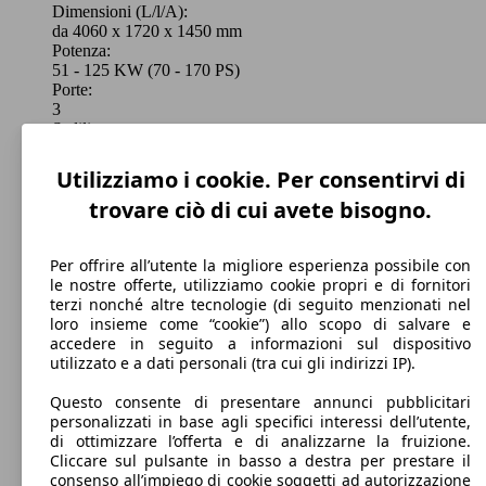
Dimensioni (L/l/A):
da 4060 x 1720 x 1450 mm
Potenza:
51 - 125 KW (70 - 170 PS)
Porte:
3
Sedili:
4
Bagagliaio:
Utilizziamo i cookie. Per consentirvi di
247 - 270 Litri
trovare ciò di cui avete bisogno.
Capacità di traino:
0 - 500 kg
Mostra versioni
Per offrire all’utente la migliore esperienza possibile con
le nostre offerte, utilizziamo cookie propri e di fornitori
terzi nonché altre tecnologie (di seguito menzionati nel
loro insieme come “cookie”) allo scopo di salvare e
accedere in seguito a informazioni sul dispositivo
utilizzato e a dati personali (tra cui gli indirizzi IP).
Questo consente di presentare annunci pubblicitari
personalizzati in base agli specifici interessi dell’utente,
di ottimizzare l’offerta e di analizzarne la fruizione.
Cliccare sul pulsante in basso a destra per prestare il
consenso all’impiego di cookie soggetti ad autorizzazione