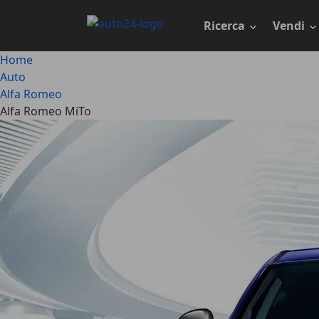
Passa
al
Ricerca
Vendi
contenuto
principale
Home
Auto
Alfa Romeo
Alfa Romeo MiTo