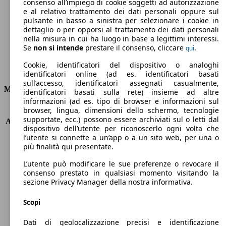
Emissioni di CO2 (combinato)*
consenso all’impiego di cookie soggetti ad autorizzazione
e al relativo trattamento dei dati personali oppure sul
pulsante in basso a sinistra per selezionare i cookie in
dettaglio o per opporsi al trattamento dei dati personali
nella misura in cui ha luogo in base a legittimi interessi.
Se
non si intende
prestare il consenso, cliccare
.
qui
Ø 11.8 l/100km
Cookie, identificatori del dispositivo o analoghi
Consumi
identificatori online (ad es. identificatori basati
sull’accesso, identificatori assegnati casualmente,
Motore e Prestazioni
identificatori basati sulla rete) insieme ad altre
informazioni (ad es. tipo di browser e informazioni sul
browser, lingua, dimensioni dello schermo, tecnologie
KW (PS)
405 kW (550 PS)
supportate, ecc.) possono essere archiviati sul o letti dal
Accelerazione (0-100 km/h)
4.5s
dispositivo dell’utente per riconoscerlo ogni volta che
Velocità massima (km/h)
291 km/h
l’utente si connette a un’app o a un sito web, per una o
Numero di marce
9
più finalità qui presentate.
Coppia
700 nm
L’utente può modificare le sue preferenze o revocare il
Cilindrata
3982 ccm
consenso prestato in qualsiasi momento visitando la
Carburante
Benzina
sezione Privacy Manager della nostra informativa.
Cilindri
8
Trasmissione
Automatico
Scopi
Tipo di trazione
Integrale
Dati di geolocalizzazione precisi e identificazione