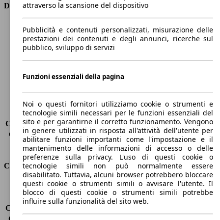
attraverso la scansione del dispositivo
Dimensioni
Lunghezza
5040 mm
Pubblicità e contenuti personalizzati, misurazione delle
Altezza
1680 mm
prestazioni dei contenuti e degli annunci, ricerche sul
pubblico, sviluppo di servizi
Larghezza
2000 mm
Passo
3060 mm
Peso massimo
3020 kg
Funzioni essenziali della pagina
Carico massimo
-
Porte
5
Sedili
5
Noi o questi fornitori utilizziamo cookie o strumenti e
tecnologie simili necessari per le funzioni essenziali del
Carico sul tetto
-
sito e per garantirne il corretto funzionamento. Vengono
Capacità di traino (senza freni)
-
in genere utilizzati in risposta all'attività dell'utente per
Capacità di traino (con freni)
2700 kg
abilitare funzioni importanti come l'impostazione e il
Volume del bagagliaio
632 l
mantenimento delle informazioni di accesso o delle
preferenze sulla privacy. L'uso di questi cookie o
tecnologie simili non può normalmente essere
Consumi
disabilitato. Tuttavia, alcuni browser potrebbero bloccare
questi cookie o strumenti simili o avvisare l'utente. Il
Emissioni di CO2*
269 g/km (komb.)
blocco di questi cookie o strumenti simili potrebbe
Consumo (urbano)
14.7 l/100km
influire sulla funzionalità del sito web.
Consumo (extra-urbano)
10.2 l/100km
Consumo (combinato)*
11.8 l/100km