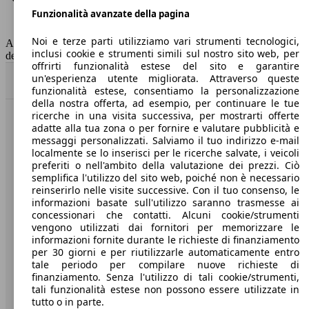
Funzionalità avanzate della pagina
Classe di emissione
Euro 6
Capacità del serbatoio
85 l
Noi e terze parti utilizziamo vari strumenti tecnologici,
AutoScout24 non si assume alcuna responsabilità per la correttezza
inclusi cookie e strumenti simili sul nostro sito web, per
dei dati.
offrirti funzionalità estese del sito e garantire
un'esperienza utente migliorata. Attraverso queste
Torna su
funzionalità estese, consentiamo la personalizzazione
della nostra offerta, ad esempio, per continuare le tue
ricerche in una visita successiva, per mostrarti offerte
Benvenuti su AutoScout24, il mercato auto europeo.
adatte alla tua zona o per fornire e valutare pubblicità e
messaggi personalizzati. Salviamo il tuo indirizzo e-mail
localmente se lo inserisci per le ricerche salvate, i veicoli
Società
preferiti o nell'ambito della valutazione dei prezzi. Ciò
semplifica l'utilizzo del sito web, poiché non è necessario
reinserirlo nelle visite successive. Con il tuo consenso, le
A proposito di AutoScout24
informazioni basate sull'utilizzo saranno trasmesse ai
concessionari che contatti. Alcuni cookie/strumenti
Stampa
vengono utilizzati dai fornitori per memorizzare le
informazioni fornite durante le richieste di finanziamento
Media
per 30 giorni e per riutilizzarle automaticamente entro
Condizioni generali
tale periodo per compilare nuove richieste di
finanziamento. Senza l'utilizzo di tali cookie/strumenti,
Informazioni
tali funzionalità estese non possono essere utilizzate in
tutto o in parte.