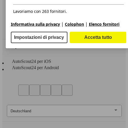
Privacy
Dichiarazione di Accessibilità
Lavoriamo con 263 fornitori.
Servizi
|
|
Informativa sulla privacy
Colophon
Elenco fornitori
Area rivenditori
Impostazioni di privacy
Accetta tutto
Sempre con te
AutoScout24 per iOS
AutoScout24 per Android