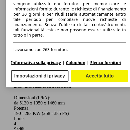
vengono utilizzati dai fornitori per memorizzare le
338 KW
Ø 10
A8 L 60 4.0 tfsi mhev quattro tiptronic
informazioni fornite durante le richieste di finanziamento
(460 PS)
l/10
per 30 giorni e per riutilizzarle automaticamente entro
tale periodo per compilare nuove richieste di
320 KW
Ø 7.
finanziamento. Senza l'utilizzo di tali cookie/strumenti,
A8 60 4.0 tdi mhev quattro 435cv tiptronic
(435 PS)
l/10
tali funzionalità estese non possono essere utilizzate in
tutto o in parte.
Lavoriamo con 263 fornitori.
|
|
Informativa sulla privacy
Colophon
Elenco fornitori
210 KW
Ø 5.
A8 L 50 3.0 tdi mhev quattro tiptronic
(286 PS)
l/10
Impostazioni di privacy
Accetta tutto
Berlina
2013 - 2017
Audi
A8 III 2013 Diesel
Benzina
Dimensioni (L/l/A):
da 5130 x 1950 x 1460 mm
Potenza:
Model Version
190 - 283 KW (258 - 385 PS)
320 KW
Ø 7.
A8 L 60 4.0 tdi mhev quattro 435cv tiptronic
Porte:
(435 PS)
l/10
4
Sedili: