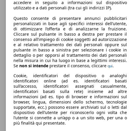
accedere in seguito a informazioni sul dispositivo
utilizzato e a dati personali (tra cui gli indirizzi IP).
210 KW
A8 L 50 3.0 tdi mhev quattro tiptronic
(286 PS)
Questo consente di presentare annunci pubblicitari
personalizzati in base agli specifici interessi dell’utente,
di ottimizzare l’offerta e di analizzarne la fruizione.
Cliccare sul pulsante in basso a destra per prestare il
consenso all’impiego di cookie soggetti ad autorizzazione
e al relativo trattamento dei dati personali oppure sul
Elettrica/Benzina
pulsante in basso a sinistra per selezionare i cookie in
dettaglio o per opporsi al trattamento dei dati personali
Model Version
nella misura in cui ha luogo in base a legittimi interessi.
Se
non si intende
prestare il consenso, cliccare
.
qui
Berlina
Dal 2017
Audi
A8 IV 2018 Diesel
Cookie, identificatori del dispositivo o analoghi
identificatori online (ad es. identificatori basati
Leistung
Ver
sull’accesso, identificatori assegnati casualmente,
Elettrica/Benzina
Dimensioni (L/l/A):
identificatori basati sulla rete) insieme ad altre
da 5170 x 1950 x 1470 mm
informazioni (ad es. tipo di browser e informazioni sul
Potenza:
Model Version
browser, lingua, dimensioni dello schermo, tecnologie
210 - 320 KW (286 - 435 PS)
supportate, ecc.) possono essere archiviati sul o letti dal
Porte:
dispositivo dell’utente per riconoscerlo ogni volta che
4
l’utente si connette a un’app o a un sito web, per una o
Sedili:
Leistung
Ver
più finalità qui presentate.
5
A8 L 60 3.0 tfsi e design selection quattro
250 KW
Bagagliaio: