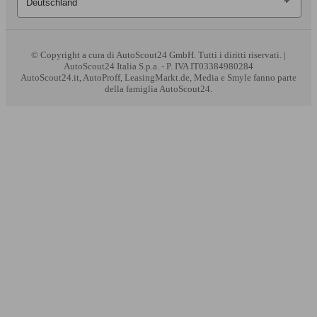
(258 -
l/10
262 PS)
© Copyright
a cura di AutoScout24 GmbH. Tutti i diritti riservati. |
AutoScout24 Italia S.p.a. - P. IVA IT03384980284
AutoScout24.it, AutoProff, LeasingMarkt.de, Media e Smyle fanno parte
della famiglia AutoScout24.
283 KW
Ø 7.
A8 L 4.2 V8 tdi quattro tiptronic
(385 PS)
l/10