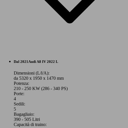
Berlina
Dal 2021
Audi
A8 IV 2022 L
Elettrica/Diesel
Dimensioni (L/l/A):
da 5320 x 1950 x 1470 mm
Potenza:
Model Version
210 - 250 KW (286 - 340 PS)
Porte:
4
Sedili:
Leistung
Ver
5
Bagagliaio:
390 - 505 Litri
Capacità di traino: