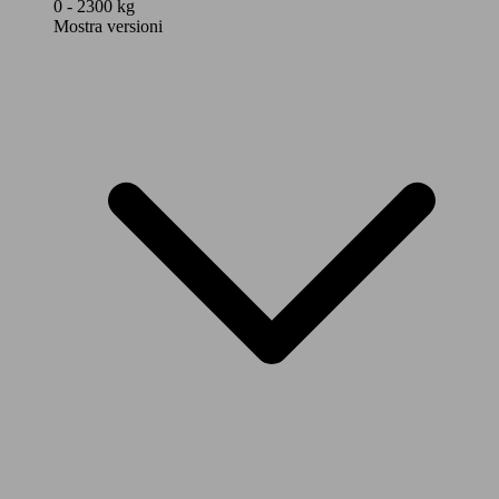
0 - 2300 kg
Mostra versioni
A8 50 3.0 tdi mhev design selection quattro
210 KW
tiptronic
(286 PS)
210 KW
A8 50 3.0 tdi mhev quattro tiptronic
(286 PS)
Elettrica/Benzina
Model Version