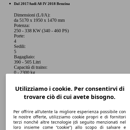
Berlina
Dal 2017
Audi
A8 IV 2018 Benzina
Leistung
Ver
Elettrica/Diesel
Dimensioni (L/l/A):
da 5170 x 1950 x 1470 mm
Potenza:
Model Version
250 - 338 KW (340 - 460 PS)
Porte:
4
Sedili:
Leistung
Ver
5
A8 60 3.0 tfsi e design selection quattro
250 KW
Bagagliaio:
tiptronic
(340 PS)
390 - 505 Litri
Capacità di traino:
0 - 2300 kg
Mostra versioni
Utilizziamo i cookie. Per consentirvi di
A8 L 50 3.0 tdi mhev design selection quattro
210 KW
trovare ciò di cui avete bisogno.
tiptronic
(286 PS)
250 KW
A8 60 3.0 tfsi e quattro tiptronic
(340 PS)
Per offrire all’utente la migliore esperienza possibile con
le nostre offerte, utilizziamo cookie propri e di fornitori
terzi nonché altre tecnologie (di seguito menzionati nel
loro insieme come “cookie”) allo scopo di salvare e