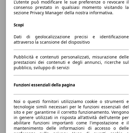
tiptronic
(340 PS)
L’utente può modificare le sue preferenze o revocare il
505 - 505 Litri
consenso prestato in qualsiasi momento visitando la
Capacità di traino:
sezione Privacy Manager della nostra informativa.
0 - 2300 kg
Mostra versioni
Scopi
Dati di geolocalizzazione precisi e identificazione
250 KW
Ø 8.
A8 55 3.0 tfsi mhev quattro tiptronic
attraverso la scansione del dispositivo
(340 PS)
l/10
250 KW
A8 L 60 3.0 tfsi e quattro tiptronic
(340 PS)
Pubblicità e contenuti personalizzati, misurazione delle
prestazioni dei contenuti e degli annunci, ricerche sul
pubblico, sviluppo di servizi
250 KW
Ø 2.
Funzioni essenziali della pagina
A8 60 3.0 tfsi e quattro tiptronic
(340 PS)
l/10
Noi o questi fornitori utilizziamo cookie o strumenti e
tecnologie simili necessari per le funzioni essenziali del
sito e per garantirne il corretto funzionamento. Vengono
in genere utilizzati in risposta all'attività dell'utente per
abilitare funzioni importanti come l'impostazione e il
mantenimento delle informazioni di accesso o delle
338 KW
Ø 10