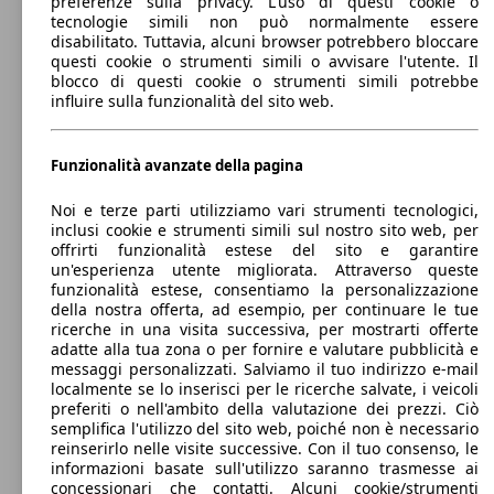
preferenze sulla privacy. L'uso di questi cookie o
A8 60 4.0 tfsi mhev quattro tiptronic
(460 PS)
l/10
tecnologie simili non può normalmente essere
disabilitato. Tuttavia, alcuni browser potrebbero bloccare
Berlina
2013 - 2017
Audi
A8 III 2013 Benzina
questi cookie o strumenti simili o avvisare l'utente. Il
blocco di questi cookie o strumenti simili potrebbe
influire sulla funzionalità del sito web.
Elettrica/Diesel
Dimensioni (L/l/A):
da 5140 x 1950 x 1460 mm
Potenza:
Model Version
228 - 368 KW (310 - 500 PS)
Funzionalità avanzate della pagina
250 KW
Ø 8.
A8 L 55 3.0 tfsi mhev quattro tiptronic
Porte:
(340 PS)
l/10
4
Noi e terze parti utilizziamo vari strumenti tecnologici,
Sedili:
inclusi cookie e strumenti simili sul nostro sito web, per
Leistung
Ver
5
offrirti funzionalità estese del sito e garantire
Bagagliaio:
un'esperienza utente migliorata. Attraverso queste
520 - 520 Litri
funzionalità estese, consentiamo la personalizzazione
Capacità di traino:
della nostra offerta, ad esempio, per continuare le tue
0 - 2300 kg
ricerche in una visita successiva, per mostrarti offerte
Mostra versioni
250 KW
Ø 2.
adatte alla tua zona o per fornire e valutare pubblicità e
A8 L 60 3.0 tfsi e quattro tiptronic
(340 PS)
l/10
messaggi personalizzati. Salviamo il tuo indirizzo e-mail
localmente se lo inserisci per le ricerche salvate, i veicoli
210 KW
Ø 5.
preferiti o nell'ambito della valutazione dei prezzi. Ciò
A8 50 3.0 tdi mhev quattro tiptronic
(286 PS)
l/10
semplifica l'utilizzo del sito web, poiché non è necessario
reinserirlo nelle visite successive. Con il tuo consenso, le
informazioni basate sull'utilizzo saranno trasmesse ai
concessionari che contatti. Alcuni cookie/strumenti