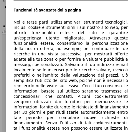
Consumo (extra-urbano)
7.6 l/100km
Consumo (combinato)*
8.8 l/100km
Funzionalità avanzate della pagina
Classe di emissione
Euro 6
Capacità del serbatoio
60 l
Noi e terze parti utilizziamo vari strumenti tecnologici,
AutoScout24 non si assume alcuna responsabilità per la correttezza
inclusi cookie e strumenti simili sul nostro sito web, per
dei dati.
offrirti funzionalità estese del sito e garantire
un'esperienza utente migliorata. Attraverso queste
Torna su
funzionalità estese, consentiamo la personalizzazione
della nostra offerta, ad esempio, per continuare le tue
ricerche in una visita successiva, per mostrarti offerte
adatte alla tua zona o per fornire e valutare pubblicità e
Benvenuti su AutoScout24, il mercato auto europeo.
messaggi personalizzati. Salviamo il tuo indirizzo e-mail
localmente se lo inserisci per le ricerche salvate, i veicoli
preferiti o nell'ambito della valutazione dei prezzi. Ciò
Società
semplifica l'utilizzo del sito web, poiché non è necessario
reinserirlo nelle visite successive. Con il tuo consenso, le
A proposito di AutoScout24
informazioni basate sull'utilizzo saranno trasmesse ai
concessionari che contatti. Alcuni cookie/strumenti
Stampa
vengono utilizzati dai fornitori per memorizzare le
informazioni fornite durante le richieste di finanziamento
Media
per 30 giorni e per riutilizzarle automaticamente entro
tale periodo per compilare nuove richieste di
Condizioni generali
finanziamento. Senza l'utilizzo di tali cookie/strumenti,
tali funzionalità estese non possono essere utilizzate in
Informazioni