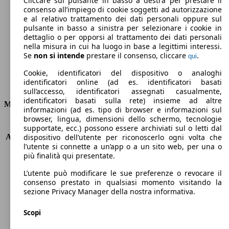
Cliccare sul pulsante in basso a destra per prestare il
consenso all’impiego di cookie soggetti ad autorizzazione
Emissioni di CO2 (combinato)*
e al relativo trattamento dei dati personali oppure sul
pulsante in basso a sinistra per selezionare i cookie in
dettaglio o per opporsi al trattamento dei dati personali
nella misura in cui ha luogo in base a legittimi interessi.
Se
non si intende
prestare il consenso, cliccare
.
qui
Ø 8.8 l/100km
Cookie, identificatori del dispositivo o analoghi
identificatori online (ad es. identificatori basati
Consumi
sull’accesso, identificatori assegnati casualmente,
identificatori basati sulla rete) insieme ad altre
Motore e Prestazioni
informazioni (ad es. tipo di browser e informazioni sul
browser, lingua, dimensioni dello schermo, tecnologie
KW (PS)
294 kW (400 PS)
supportate, ecc.) possono essere archiviati sul o letti dal
Accelerazione (0-100 km/h)
4.5s
dispositivo dell’utente per riconoscerlo ogni volta che
l’utente si connette a un’app o a un sito web, per una o
Velocità massima (km/h)
250 km/h
più finalità qui presentate.
Numero di marce
7
Coppia
480 nm
L’utente può modificare le sue preferenze o revocare il
Cilindrata
2480 ccm
consenso prestato in qualsiasi momento visitando la
sezione Privacy Manager della nostra informativa.
Carburante
Benzina
Cilindri
5
Scopi
Trasmissione
Automatico
Tipo di trazione
Integrale