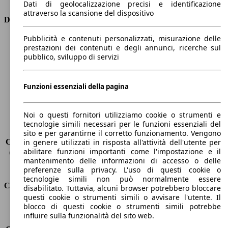
Dati di geolocalizzazione precisi e identificazione
attraverso la scansione del dispositivo
Dimensioni
Pubblicità e contenuti personalizzati, misurazione delle
Lunghezza
4510 mm
prestazioni dei contenuti e degli annunci, ricerche sul
Altezza
1600 mm
pubblico, sviluppo di servizi
Larghezza
1850 mm
Passo
2680 mm
Peso massimo
2250 kg
Funzioni essenziali della pagina
Carico massimo
-
Porte
5
Noi o questi fornitori utilizziamo cookie o strumenti e
Sedili
5
tecnologie simili necessari per le funzioni essenziali del
Carico sul tetto
-
sito e per garantirne il corretto funzionamento. Vengono
Capacità di traino (senza freni)
-
in genere utilizzati in risposta all'attività dell'utente per
abilitare funzioni importanti come l'impostazione e il
Capacità di traino (con freni)
1900 kg
mantenimento delle informazioni di accesso o delle
Volume del bagagliaio
530 - 1525 l
preferenze sulla privacy. L'uso di questi cookie o
tecnologie simili non può normalmente essere
Consumi
disabilitato. Tuttavia, alcuni browser potrebbero bloccare
questi cookie o strumenti simili o avvisare l'utente. Il
blocco di questi cookie o strumenti simili potrebbe
Emissioni di CO2*
201 g/km (komb.)
influire sulla funzionalità del sito web.
Consumo (urbano)
10.8 l/100km