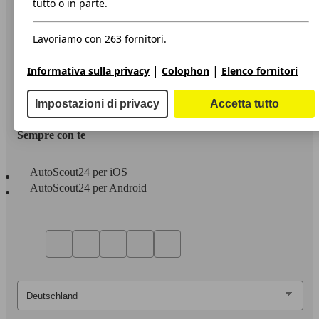
tutto o in parte.
Privacy
Lavoriamo con 263 fornitori.
Dichiarazione di Accessibilità
|
|
Informativa sulla privacy
Colophon
Elenco fornitori
Servizi
Area rivenditori
Impostazioni di privacy
Accetta tutto
Sempre con te
AutoScout24 per iOS
AutoScout24 per Android