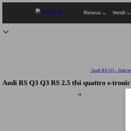
Passa
al
Ricerca
Vendi
contenuto
principale
Audi RS Q3 - Dati te
Audi RS Q3 Q3 RS 2.5 tfsi quattro s-troni