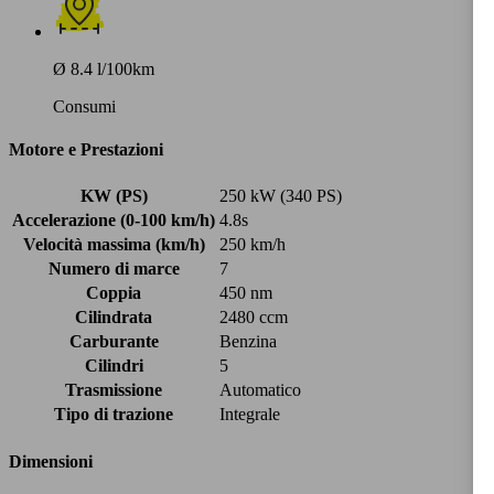
Ø 8.4 l/100km
Consumi
Motore e Prestazioni
KW (PS)
250 kW (340 PS)
Accelerazione (0-100 km/h)
4.8s
Velocità massima (km/h)
250 km/h
Numero di marce
7
Coppia
450 nm
Cilindrata
2480 ccm
Carburante
Benzina
Cilindri
5
Trasmissione
Automatico
Tipo di trazione
Integrale
Dimensioni