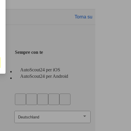
Torna su
Sempre con te
AutoScout24 per iOS
AutoScout24 per Android