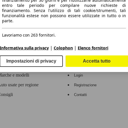
finanziamento per 30 giorni e per riutilizzarle automaticamente
entro tale periodo per compilare nuove richieste di
 dati.
finanziamento. Senza l'utilizzo di tali cookie/strumenti, tali
funzionalità estese non possono essere utilizzate in tutto o in
parte.
Lavoriamo con 263 fornitori.
ropeo.
|
|
Informativa sulla privacy
Colophon
Elenco fornitori
Area rivenditori
Impostazioni di privacy
Accetta tutto
Contatti
Servizi per i dealer
arche e modelli
Login
uto usate per regione
Registrazione
onsigli
Contatti