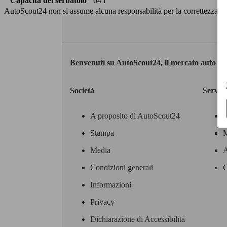
Capacità del serbatoio
64 l
AutoScout24 non si assume alcuna responsabilità per la correttezza dei
Benvenuti su AutoScout24, il mercato auto eu
Società
Servizi
A proposito di AutoScout24
Stampa
M
Media
A
Condizioni generali
C
Informazioni
Privacy
Dichiarazione di Accessibilità