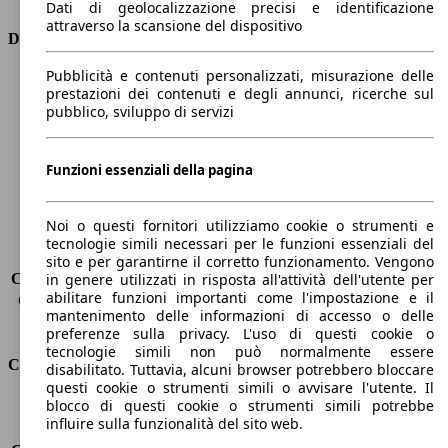
Dati di geolocalizzazione precisi e identificazione
attraverso la scansione del dispositivo
Dimensioni
Pubblicità e contenuti personalizzati, misurazione delle
Lunghezza
4510 mm
prestazioni dei contenuti e degli annunci, ricerche sul
Altezza
1560 mm
pubblico, sviluppo di servizi
Larghezza
1850 mm
Passo
2680 mm
Peso massimo
2250 kg
Funzioni essenziali della pagina
Carico massimo
-
Porte
5
Noi o questi fornitori utilizziamo cookie o strumenti e
Sedili
5
tecnologie simili necessari per le funzioni essenziali del
Carico sul tetto
-
sito e per garantirne il corretto funzionamento. Vengono
Capacità di traino (senza freni)
-
in genere utilizzati in risposta all'attività dell'utente per
abilitare funzioni importanti come l'impostazione e il
Capacità di traino (con freni)
-
mantenimento delle informazioni di accesso o delle
Volume del bagagliaio
530 - 1400 l
preferenze sulla privacy. L'uso di questi cookie o
tecnologie simili non può normalmente essere
Consumi
disabilitato. Tuttavia, alcuni browser potrebbero bloccare
questi cookie o strumenti simili o avvisare l'utente. Il
blocco di questi cookie o strumenti simili potrebbe
Emissioni di CO2*
201 g/km (komb.)
influire sulla funzionalità del sito web.
Consumo (urbano)
10.8 l/100km