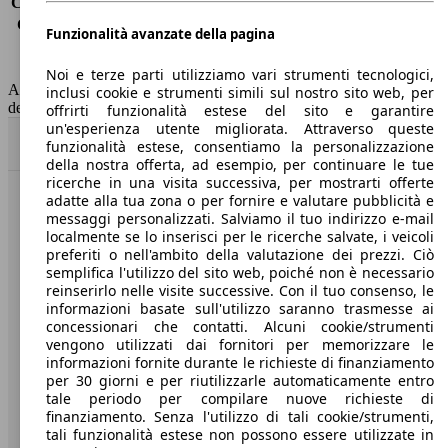
Consumo (extra-urbano)
7.7 l/100km
Consumo (combinato)*
8.8 l/100km
Funzionalità avanzate della pagina
Classe di emissione
Euro 6
Capacità del serbatoio
60 l
Noi e terze parti utilizziamo vari strumenti tecnologici,
AutoScout24 non si assume alcuna responsabilità per la correttezza
inclusi cookie e strumenti simili sul nostro sito web, per
dei dati.
offrirti funzionalità estese del sito e garantire
un'esperienza utente migliorata. Attraverso queste
Torna su
funzionalità estese, consentiamo la personalizzazione
della nostra offerta, ad esempio, per continuare le tue
ricerche in una visita successiva, per mostrarti offerte
adatte alla tua zona o per fornire e valutare pubblicità e
Benvenuti su AutoScout24, il mercato auto europeo.
messaggi personalizzati. Salviamo il tuo indirizzo e-mail
localmente se lo inserisci per le ricerche salvate, i veicoli
preferiti o nell'ambito della valutazione dei prezzi. Ciò
Società
semplifica l'utilizzo del sito web, poiché non è necessario
reinserirlo nelle visite successive. Con il tuo consenso, le
A proposito di AutoScout24
informazioni basate sull'utilizzo saranno trasmesse ai
concessionari che contatti. Alcuni cookie/strumenti
Stampa
vengono utilizzati dai fornitori per memorizzare le
informazioni fornite durante le richieste di finanziamento
Media
per 30 giorni e per riutilizzarle automaticamente entro
tale periodo per compilare nuove richieste di
Condizioni generali
finanziamento. Senza l'utilizzo di tali cookie/strumenti,
tali funzionalità estese non possono essere utilizzate in
Informazioni