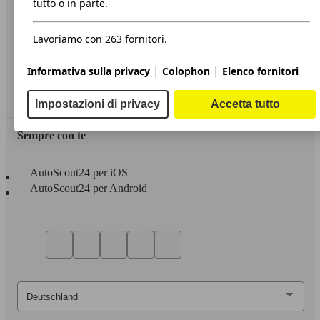
tutto o in parte.
Privacy
Lavoriamo con 263 fornitori.
Dichiarazione di Accessibilità
|
|
Informativa sulla privacy
Colophon
Elenco fornitori
Servizi
Area rivenditori
Impostazioni di privacy
Accetta tutto
Sempre con te
AutoScout24 per iOS
AutoScout24 per Android