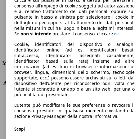
Cliccare sul pulsante in basso a destra per prestare il
consenso all’impiego di cookie soggetti ad autorizzazione
Emissioni di CO2 (combinato)*
e al relativo trattamento dei dati personali oppure sul
pulsante in basso a sinistra per selezionare i cookie in
dettaglio o per opporsi al trattamento dei dati personali
nella misura in cui ha luogo in base a legittimi interessi.
Se
non si intende
prestare il consenso, cliccare
.
qui
Ø 8.8 l/100km
Cookie, identificatori del dispositivo o analoghi
identificatori online (ad es. identificatori basati
Consumi
sull’accesso, identificatori assegnati casualmente,
identificatori basati sulla rete) insieme ad altre
Motore e Prestazioni
informazioni (ad es. tipo di browser e informazioni sul
browser, lingua, dimensioni dello schermo, tecnologie
KW (PS)
294 kW (400 PS)
supportate, ecc.) possono essere archiviati sul o letti dal
Accelerazione (0-100 km/h)
4.5s
dispositivo dell’utente per riconoscerlo ogni volta che
l’utente si connette a un’app o a un sito web, per una o
Velocità massima (km/h)
250 km/h
più finalità qui presentate.
Numero di marce
7
Coppia
480 nm
L’utente può modificare le sue preferenze o revocare il
Cilindrata
2480 ccm
consenso prestato in qualsiasi momento visitando la
sezione Privacy Manager della nostra informativa.
Carburante
Benzina
Cilindri
5
Scopi
Trasmissione
Automatico
Tipo di trazione
Integrale