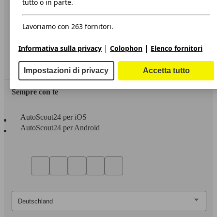
tutto o in parte.
Privacy
Lavoriamo con 263 fornitori.
Dichiarazione di Accessibilità
|
|
Informativa sulla privacy
Colophon
Elenco fornitori
Servizi
Area rivenditori
Impostazioni di privacy
Accetta tutto
Sempre con te
AutoScout24 per iOS
AutoScout24 per Android