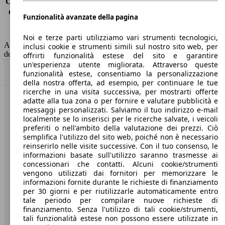
Consumo (extra-urbano)
7.5 l/100km
Consumo (combinato)*
9.2 l/100km
Funzionalità avanzate della pagina
Classe di emissione
Euro 6
Capacità del serbatoio
58 l
Noi e terze parti utilizziamo vari strumenti tecnologici,
AutoScout24 non si assume alcuna responsabilità per la correttezza
inclusi cookie e strumenti simili sul nostro sito web, per
dei dati.
offrirti funzionalità estese del sito e garantire
un'esperienza utente migliorata. Attraverso queste
Torna su
funzionalità estese, consentiamo la personalizzazione
della nostra offerta, ad esempio, per continuare le tue
ricerche in una visita successiva, per mostrarti offerte
adatte alla tua zona o per fornire e valutare pubblicità e
Benvenuti su AutoScout24, il mercato auto europeo.
messaggi personalizzati. Salviamo il tuo indirizzo e-mail
localmente se lo inserisci per le ricerche salvate, i veicoli
preferiti o nell'ambito della valutazione dei prezzi. Ciò
Società
semplifica l'utilizzo del sito web, poiché non è necessario
reinserirlo nelle visite successive. Con il tuo consenso, le
A proposito di AutoScout24
informazioni basate sull'utilizzo saranno trasmesse ai
concessionari che contatti. Alcuni cookie/strumenti
Stampa
vengono utilizzati dai fornitori per memorizzare le
informazioni fornite durante le richieste di finanziamento
Media
per 30 giorni e per riutilizzarle automaticamente entro
tale periodo per compilare nuove richieste di
Condizioni generali
finanziamento. Senza l'utilizzo di tali cookie/strumenti,
tali funzionalità estese non possono essere utilizzate in
Informazioni