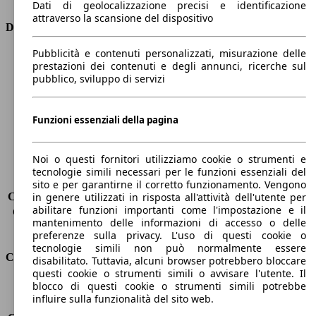
Dati di geolocalizzazione precisi e identificazione
attraverso la scansione del dispositivo
Dimensioni
Pubblicità e contenuti personalizzati, misurazione delle
Lunghezza
4780 mm
prestazioni dei contenuti e degli annunci, ricerche sul
Altezza
1410 mm
pubblico, sviluppo di servizi
Larghezza
1870 mm
Passo
2830 mm
Peso massimo
-
Funzioni essenziali della pagina
Carico massimo
-
Porte
5
Noi o questi fornitori utilizziamo cookie o strumenti e
Sedili
5
tecnologie simili necessari per le funzioni essenziali del
Carico sul tetto
-
sito e per garantirne il corretto funzionamento. Vengono
Capacità di traino (senza freni)
-
in genere utilizzati in risposta all'attività dell'utente per
abilitare funzioni importanti come l'impostazione e il
Capacità di traino (con freni)
-
mantenimento delle informazioni di accesso o delle
Volume del bagagliaio
495 - 1495 l
preferenze sulla privacy. L'uso di questi cookie o
tecnologie simili non può normalmente essere
Consumi
disabilitato. Tuttavia, alcuni browser potrebbero bloccare
questi cookie o strumenti simili o avvisare l'utente. Il
blocco di questi cookie o strumenti simili potrebbe
Emissioni di CO2*
211 g/km (komb.)
influire sulla funzionalità del sito web.
Consumo (urbano)
12.2 l/100km