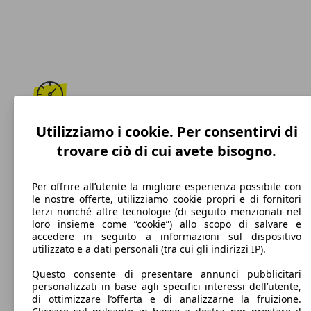
280 km/h
Utilizziamo i cookie. Per consentirvi di
trovare ciò di cui avete bisogno.
Velocità massima
Per offrire all’utente la migliore esperienza possibile con
le nostre offerte, utilizziamo cookie propri e di fornitori
terzi nonché altre tecnologie (di seguito menzionati nel
Benzina
loro insieme come “cookie”) allo scopo di salvare e
accedere in seguito a informazioni sul dispositivo
Carburante
utilizzato e a dati personali (tra cui gli indirizzi IP).
Questo consente di presentare annunci pubblicitari
personalizzati in base agli specifici interessi dell’utente,
di ottimizzare l’offerta e di analizzarne la fruizione.
211 g/km