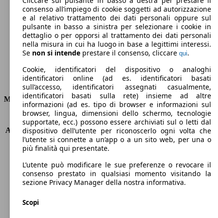
Cliccare sul pulsante in basso a destra per prestare il
consenso all’impiego di cookie soggetti ad autorizzazione
Emissioni di CO2 (combinato)*
e al relativo trattamento dei dati personali oppure sul
pulsante in basso a sinistra per selezionare i cookie in
dettaglio o per opporsi al trattamento dei dati personali
nella misura in cui ha luogo in base a legittimi interessi.
Se
non si intende
prestare il consenso, cliccare
.
qui
Ø 9.2 l/100km
Cookie, identificatori del dispositivo o analoghi
identificatori online (ad es. identificatori basati
Consumi
sull’accesso, identificatori assegnati casualmente,
identificatori basati sulla rete) insieme ad altre
Motore e Prestazioni
informazioni (ad es. tipo di browser e informazioni sul
browser, lingua, dimensioni dello schermo, tecnologie
KW (PS)
331 kW (450 PS)
supportate, ecc.) possono essere archiviati sul o letti dal
Accelerazione (0-100 km/h)
4.1s
dispositivo dell’utente per riconoscerlo ogni volta che
l’utente si connette a un’app o a un sito web, per una o
Velocità massima (km/h)
280 km/h
più finalità qui presentate.
Numero di marce
8
Coppia
600 nm
L’utente può modificare le sue preferenze o revocare il
Cilindrata
2894 ccm
consenso prestato in qualsiasi momento visitando la
sezione Privacy Manager della nostra informativa.
Carburante
Benzina
Cilindri
6
Scopi
Trasmissione
Automatico
Tipo di trazione
Integrale