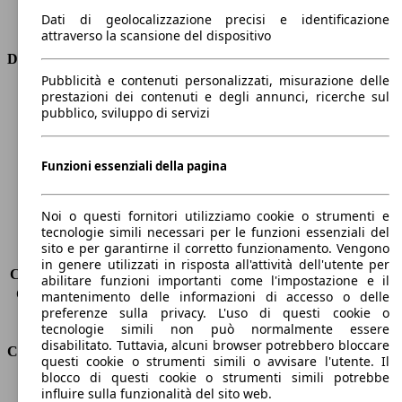
Trasmissione
Automatico
Dati di geolocalizzazione precisi e identificazione
Tipo di trazione
Integrale
attraverso la scansione del dispositivo
Dimensioni
Pubblicità e contenuti personalizzati, misurazione delle
prestazioni dei contenuti e degli annunci, ricerche sul
Lunghezza
4780 mm
pubblico, sviluppo di servizi
Altezza
1400 mm
Larghezza
1870 mm
Passo
2830 mm
Funzioni essenziali della pagina
Peso massimo
-
Carico massimo
-
Noi o questi fornitori utilizziamo cookie o strumenti e
Porte
5
tecnologie simili necessari per le funzioni essenziali del
Sedili
5
sito e per garantirne il corretto funzionamento. Vengono
Carico sul tetto
-
in genere utilizzati in risposta all'attività dell'utente per
Capacità di traino (senza freni)
-
abilitare funzioni importanti come l'impostazione e il
Capacità di traino (con freni)
1900 kg
mantenimento delle informazioni di accesso o delle
preferenze sulla privacy. L'uso di questi cookie o
Volume del bagagliaio
505 - 1510 l
tecnologie simili non può normalmente essere
disabilitato. Tuttavia, alcuni browser potrebbero bloccare
Consumi
questi cookie o strumenti simili o avvisare l'utente. Il
blocco di questi cookie o strumenti simili potrebbe
Emissioni di CO2*
208 g/km (komb.)
influire sulla funzionalità del sito web.