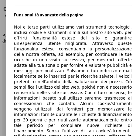
Consumo (urbano)
11.5 l/100km
Consumo (extra-urbano)
7.2 l/100km
Funzionalità avanzate della pagina
Consumo (combinato)*
8.8 l/100km
Classe di emissione
Euro 6
Noi e terze parti utilizziamo vari strumenti tecnologici,
Capacità del serbatoio
58 l
inclusi cookie e strumenti simili sul nostro sito web, per
AutoScout24 non si assume alcuna responsabilità per la correttezza
offrirti funzionalità estese del sito e garantire
dei dati.
un'esperienza utente migliorata. Attraverso queste
funzionalità estese, consentiamo la personalizzazione
Torna su
della nostra offerta, ad esempio, per continuare le tue
ricerche in una visita successiva, per mostrarti offerte
adatte alla tua zona o per fornire e valutare pubblicità e
messaggi personalizzati. Salviamo il tuo indirizzo e-mail
Benvenuti su AutoScout24, il mercato auto europeo.
localmente se lo inserisci per le ricerche salvate, i veicoli
preferiti o nell'ambito della valutazione dei prezzi. Ciò
semplifica l'utilizzo del sito web, poiché non è necessario
Società
reinserirlo nelle visite successive. Con il tuo consenso, le
informazioni basate sull'utilizzo saranno trasmesse ai
A proposito di AutoScout24
concessionari che contatti. Alcuni cookie/strumenti
vengono utilizzati dai fornitori per memorizzare le
Stampa
informazioni fornite durante le richieste di finanziamento
per 30 giorni e per riutilizzarle automaticamente entro
Media
tale periodo per compilare nuove richieste di
finanziamento. Senza l'utilizzo di tali cookie/strumenti,
Condizioni generali