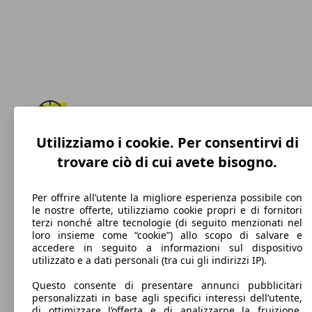
Utilizziamo i cookie. Per consentirvi di
250 km/h
trovare ciò di cui avete bisogno.
Velocità massima
Per offrire all’utente la migliore esperienza possibile con
le nostre offerte, utilizziamo cookie propri e di fornitori
terzi nonché altre tecnologie (di seguito menzionati nel
Benzina
loro insieme come “cookie”) allo scopo di salvare e
accedere in seguito a informazioni sul dispositivo
Carburante
utilizzato e a dati personali (tra cui gli indirizzi IP).
Questo consente di presentare annunci pubblicitari
personalizzati in base agli specifici interessi dell’utente,
di ottimizzare l’offerta e di analizzarne la fruizione.