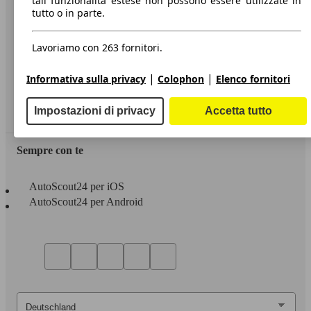
tali funzionalità estese non possono essere utilizzate in
tutto o in parte.
Informazioni
Privacy
Lavoriamo con 263 fornitori.
Dichiarazione di Accessibilità
|
|
Informativa sulla privacy
Colophon
Elenco fornitori
Servizi
Impostazioni di privacy
Accetta tutto
Area rivenditori
Sempre con te
AutoScout24 per iOS
AutoScout24 per Android