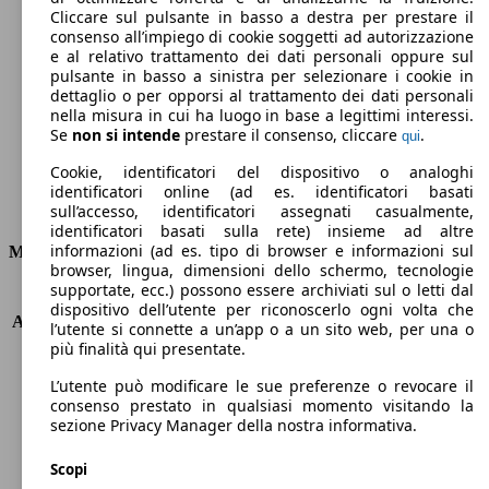
Cliccare sul pulsante in basso a destra per prestare il
208 g/km
consenso all’impiego di cookie soggetti ad autorizzazione
e al relativo trattamento dei dati personali oppure sul
Emissioni di CO2 (combinato)*
pulsante in basso a sinistra per selezionare i cookie in
dettaglio o per opporsi al trattamento dei dati personali
nella misura in cui ha luogo in base a legittimi interessi.
Se
non si intende
prestare il consenso, cliccare
.
qui
Cookie, identificatori del dispositivo o analoghi
Ø 8.8 l/100km
identificatori online (ad es. identificatori basati
Consumi
sull’accesso, identificatori assegnati casualmente,
identificatori basati sulla rete) insieme ad altre
informazioni (ad es. tipo di browser e informazioni sul
Motore e Prestazioni
browser, lingua, dimensioni dello schermo, tecnologie
supportate, ecc.) possono essere archiviati sul o letti dal
KW (PS)
331 kW (450 PS)
dispositivo dell’utente per riconoscerlo ogni volta che
Accelerazione (0-100 km/h)
4.1s
l’utente si connette a un’app o a un sito web, per una o
Velocità massima (km/h)
250 km/h
più finalità qui presentate.
Numero di marce
8
L’utente può modificare le sue preferenze o revocare il
Coppia
600 nm
consenso prestato in qualsiasi momento visitando la
Cilindrata
2894 ccm
sezione Privacy Manager della nostra informativa.
Carburante
Benzina
Cilindri
6
Scopi