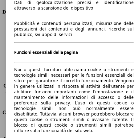
Dati di geolocalizzazione precisi e identificazione
attraverso la scansione del dispositivo
Dimensioni
Pubblicità e contenuti personalizzati, misurazione delle
Lunghezza
4780 mm
prestazioni dei contenuti e degli annunci, ricerche sul
Altezza
1400 mm
pubblico, sviluppo di servizi
Larghezza
1870 mm
Passo
2830 mm
Peso massimo
-
Funzioni essenziali della pagina
Carico massimo
-
Porte
5
Noi o questi fornitori utilizziamo cookie o strumenti e
Sedili
5
tecnologie simili necessari per le funzioni essenziali del
Carico sul tetto
-
sito e per garantirne il corretto funzionamento. Vengono
Capacità di traino (senza freni)
-
in genere utilizzati in risposta all'attività dell'utente per
abilitare funzioni importanti come l'impostazione e il
Capacità di traino (con freni)
1900 kg
mantenimento delle informazioni di accesso o delle
Volume del bagagliaio
505 - 1510 l
preferenze sulla privacy. L'uso di questi cookie o
tecnologie simili non può normalmente essere
Consumi
disabilitato. Tuttavia, alcuni browser potrebbero bloccare
questi cookie o strumenti simili o avvisare l'utente. Il
blocco di questi cookie o strumenti simili potrebbe
Emissioni di CO2*
208 g/km (komb.)
influire sulla funzionalità del sito web.
Consumo (urbano)
11.5 l/100km