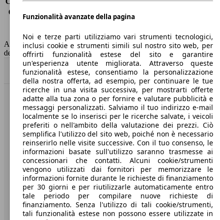
Consumo (extra-urbano)
7.2 l/100km
Consumo (combinato)*
8.8 l/100km
Funzionalità avanzate della pagina
Classe di emissione
Euro 6
Capacità del serbatoio
58 l
Noi e terze parti utilizziamo vari strumenti tecnologici,
AutoScout24 non si assume alcuna responsabilità per la correttezza
inclusi cookie e strumenti simili sul nostro sito web, per
dei dati.
offrirti funzionalità estese del sito e garantire
un'esperienza utente migliorata. Attraverso queste
Torna su
funzionalità estese, consentiamo la personalizzazione
della nostra offerta, ad esempio, per continuare le tue
ricerche in una visita successiva, per mostrarti offerte
adatte alla tua zona o per fornire e valutare pubblicità e
Benvenuti su AutoScout24, il mercato auto europeo.
messaggi personalizzati. Salviamo il tuo indirizzo e-mail
localmente se lo inserisci per le ricerche salvate, i veicoli
preferiti o nell'ambito della valutazione dei prezzi. Ciò
Società
semplifica l'utilizzo del sito web, poiché non è necessario
reinserirlo nelle visite successive. Con il tuo consenso, le
A proposito di AutoScout24
informazioni basate sull'utilizzo saranno trasmesse ai
concessionari che contatti. Alcuni cookie/strumenti
Stampa
vengono utilizzati dai fornitori per memorizzare le
informazioni fornite durante le richieste di finanziamento
Media
per 30 giorni e per riutilizzarle automaticamente entro
tale periodo per compilare nuove richieste di
Condizioni generali
finanziamento. Senza l'utilizzo di tali cookie/strumenti,
tali funzionalità estese non possono essere utilizzate in
Informazioni