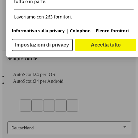
tutto o in parte.
Privacy
Lavoriamo con 263 fornitori.
Dichiarazione di Accessibilità
|
|
Informativa sulla privacy
Colophon
Elenco fornitori
Servizi
Area rivenditori
Impostazioni di privacy
Accetta tutto
Sempre con te
AutoScout24 per iOS
AutoScout24 per Android