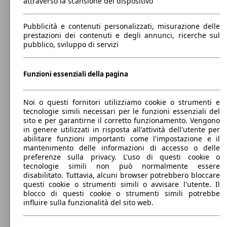
attraverso la scansione del dispositivo
0 - 2100 kg
Mostra versioni
Pubblicità e contenuti personalizzati, misurazione delle
prestazioni dei contenuti e degli annunci, ricerche sul
S7 Sportback 3.0 tdi mhev Sport Attitude
253 KW
pubblico, sviluppo di servizi
quattro 344cv tiptr
(344 PS)
Funzioni essenziali della pagina
Noi o questi fornitori utilizziamo cookie o strumenti e
tecnologie simili necessari per le funzioni essenziali del
sito e per garantirne il corretto funzionamento. Vengono
S7 Sportback 3.0 tdi mhev Sport Attitude
257 KW
Ø 6.
in genere utilizzati in risposta all'attività dell'utente per
quattro 349cv tiptr
(349 PS)
l/10
abilitare funzioni importanti come l'impostazione e il
mantenimento delle informazioni di accesso o delle
preferenze sulla privacy. L'uso di questi cookie o
tecnologie simili non può normalmente essere
disabilitato. Tuttavia, alcuni browser potrebbero bloccare
questi cookie o strumenti simili o avvisare l'utente. Il
blocco di questi cookie o strumenti simili potrebbe
influire sulla funzionalità del sito web.
S7 Sportback 3.0 tdi mhev quattro 344cv
253 KW
tiptronic
(344 PS)