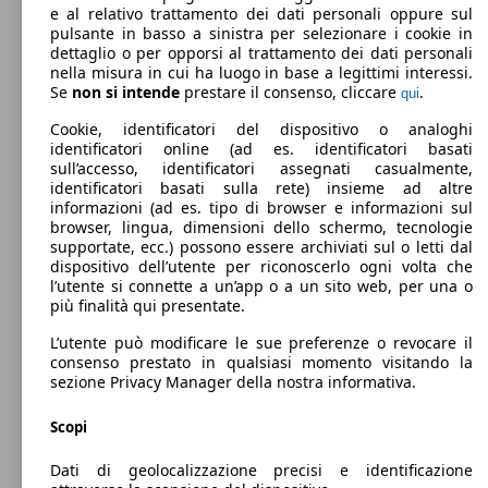
e al relativo trattamento dei dati personali oppure sul
pulsante in basso a sinistra per selezionare i cookie in
dettaglio o per opporsi al trattamento dei dati personali
nella misura in cui ha luogo in base a legittimi interessi.
Se
non si intende
prestare il consenso, cliccare
.
qui
Cookie, identificatori del dispositivo o analoghi
identificatori online (ad es. identificatori basati
sull’accesso, identificatori assegnati casualmente,
identificatori basati sulla rete) insieme ad altre
informazioni (ad es. tipo di browser e informazioni sul
browser, lingua, dimensioni dello schermo, tecnologie
Berlina
2015 - 2018
Audi
A7 Sportback I 2015 Benzina
supportate, ecc.) possono essere archiviati sul o letti dal
dispositivo dell’utente per riconoscerlo ogni volta che
Elettrica/Diesel
Dimensioni (L/l/A):
l’utente si connette a un’app o a un sito web, per una o
da 4970 x 1910 x 1420 mm
più finalità qui presentate.
Potenza:
Model Version
331 KW (450 PS)
L’utente può modificare le sue preferenze o revocare il
Porte:
consenso prestato in qualsiasi momento visitando la
5
sezione Privacy Manager della nostra informativa.
Sedili:
Leistung
Ver
4
Scopi
Bagagliaio:
535 - 1390 Litri
Dati di geolocalizzazione precisi e identificazione
Capacità di traino: