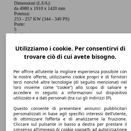
Dimensioni (L/l/A):
da 4980 x 1910 x 1420 mm
Potenza:
253 - 257 KW (344 - 349 PS)
Porte:
5
Sedili:
4
Bagagliaio:
Utilizziamo i cookie. Per consentirvi di
525 - 1380 Litri
trovare ciò di cui avete bisogno.
Capacità di traino:
0 - 2100 kg
Mostra versioni
Per offrire all’utente la migliore esperienza possibile con
le nostre offerte, utilizziamo cookie propri e di fornitori
terzi nonché altre tecnologie (di seguito menzionati nel
loro insieme come “cookie”) allo scopo di salvare e
accedere in seguito a informazioni sul dispositivo
utilizzato e a dati personali (tra cui gli indirizzi IP).
Questo consente di presentare annunci pubblicitari
personalizzati in base agli specifici interessi dell’utente,
di ottimizzare l’offerta e di analizzarne la fruizione.
Cliccare sul pulsante in basso a destra per prestare il
consenso all’impiego di cookie soggetti ad autorizzazione