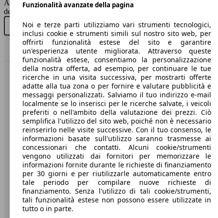
AutoScout24 non si assume alcuna responsabilità per la correttezza
Berlina
Funzionalità avanzate della pagina
dei dati.
Noi e terze parti utilizziamo vari strumenti tecnologici,
Benzina
Acquista nuovo
Acquista usato
inclusi cookie e strumenti simili sul nostro sito web, per
offrirti funzionalità estese del sito e garantire
Model Version
Torna su
un'esperienza utente migliorata. Attraverso queste
S7 Sportback 3.0 tdi mhev quattro 349cv
257 KW
Ø 6.
funzionalità estese, consentiamo la personalizzazione
tiptronic
(349 PS)
l/10
della nostra offerta, ad esempio, per continuare le tue
ricerche in una visita successiva, per mostrarti offerte
Benvenuti su AutoScout24, il mercato auto europeo.
Leistung
Ver
adatte alla tua zona o per fornire e valutare pubblicità e
messaggi personalizzati. Salviamo il tuo indirizzo e-mail
localmente se lo inserisci per le ricerche salvate, i veicoli
Società
preferiti o nell'ambito della valutazione dei prezzi. Ciò
semplifica l'utilizzo del sito web, poiché non è necessario
A proposito di AutoScout24
reinserirlo nelle visite successive. Con il tuo consenso, le
informazioni basate sull'utilizzo saranno trasmesse ai
Stampa
concessionari che contatti. Alcuni cookie/strumenti
vengono utilizzati dai fornitori per memorizzare le
331 KW
Ø 9.
Media
informazioni fornite durante le richieste di finanziamento
S7 Sportback 4.0 tfsi quattro s-tronic
(450 PS)
l/10
per 30 giorni e per riutilizzarle automaticamente entro
Condizioni generali
tale periodo per compilare nuove richieste di
finanziamento. Senza l'utilizzo di tali cookie/strumenti,
Informazioni
tali funzionalità estese non possono essere utilizzate in
tutto o in parte.
Privacy