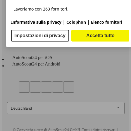
Dichiarazione di Accessibilità
Lavoriamo con 263 fornitori.
Servizi
|
|
Informativa sulla privacy
Colophon
Elenco fornitori
Area rivenditori
Impostazioni di privacy
Accetta tutto
Sempre con te
AutoScout24 per iOS
AutoScout24 per Android
© Copyright
a cura di AutoScout24 GmbH. Tutti i diritti riservati. |