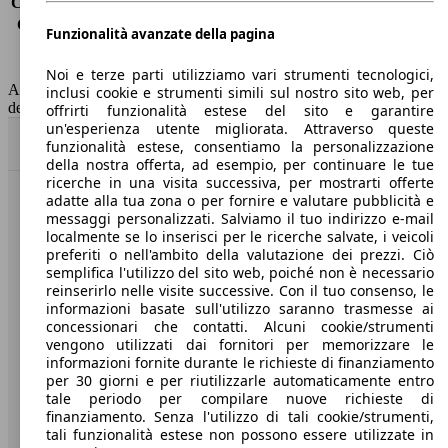
Consumo (extra-urbano)
5.1 l/100km
Consumo (combinato)*
6.3 l/100km
Funzionalità avanzate della pagina
Classe di emissione
Euro 6
Capacità del serbatoio
50 l
Noi e terze parti utilizziamo vari strumenti tecnologici,
AutoScout24 non si assume alcuna responsabilità per la correttezza
inclusi cookie e strumenti simili sul nostro sito web, per
dei dati.
offrirti funzionalità estese del sito e garantire
un'esperienza utente migliorata. Attraverso queste
Torna su
funzionalità estese, consentiamo la personalizzazione
della nostra offerta, ad esempio, per continuare le tue
ricerche in una visita successiva, per mostrarti offerte
adatte alla tua zona o per fornire e valutare pubblicità e
Benvenuti su AutoScout24, il mercato auto europeo.
messaggi personalizzati. Salviamo il tuo indirizzo e-mail
localmente se lo inserisci per le ricerche salvate, i veicoli
preferiti o nell'ambito della valutazione dei prezzi. Ciò
Società
semplifica l'utilizzo del sito web, poiché non è necessario
reinserirlo nelle visite successive. Con il tuo consenso, le
A proposito di AutoScout24
informazioni basate sull'utilizzo saranno trasmesse ai
concessionari che contatti. Alcuni cookie/strumenti
Stampa
vengono utilizzati dai fornitori per memorizzare le
informazioni fornite durante le richieste di finanziamento
Media
per 30 giorni e per riutilizzarle automaticamente entro
tale periodo per compilare nuove richieste di
Condizioni generali
finanziamento. Senza l'utilizzo di tali cookie/strumenti,
tali funzionalità estese non possono essere utilizzate in
Informazioni