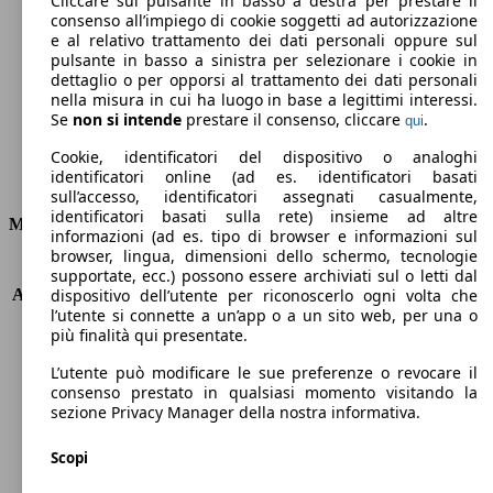
Cliccare sul pulsante in basso a destra per prestare il
consenso all’impiego di cookie soggetti ad autorizzazione
Emissioni di CO2 (combinato)*
e al relativo trattamento dei dati personali oppure sul
pulsante in basso a sinistra per selezionare i cookie in
dettaglio o per opporsi al trattamento dei dati personali
nella misura in cui ha luogo in base a legittimi interessi.
Se
non si intende
prestare il consenso, cliccare
.
qui
Ø 6.3 l/100km
Cookie, identificatori del dispositivo o analoghi
identificatori online (ad es. identificatori basati
Consumi
sull’accesso, identificatori assegnati casualmente,
identificatori basati sulla rete) insieme ad altre
Motore e Prestazioni
informazioni (ad es. tipo di browser e informazioni sul
browser, lingua, dimensioni dello schermo, tecnologie
KW (PS)
145 kW (197 PS)
supportate, ecc.) possono essere archiviati sul o letti dal
Accelerazione (0-100 km/h)
6.9s
dispositivo dell’utente per riconoscerlo ogni volta che
l’utente si connette a un’app o a un sito web, per una o
Velocità massima (km/h)
243 km/h
più finalità qui presentate.
Numero di marce
7
Coppia
320 nm
L’utente può modificare le sue preferenze o revocare il
Cilindrata
1984 ccm
consenso prestato in qualsiasi momento visitando la
sezione Privacy Manager della nostra informativa.
Carburante
Benzina
Cilindri
4
Scopi
Trasmissione
Automatico
Tipo di trazione
trazione anteriore