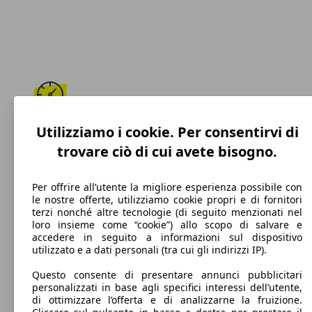
243 km/h
Utilizziamo i cookie. Per consentirvi di
trovare ciò di cui avete bisogno.
Velocità massima
Per offrire all’utente la migliore esperienza possibile con
le nostre offerte, utilizziamo cookie propri e di fornitori
terzi nonché altre tecnologie (di seguito menzionati nel
Benzina
loro insieme come “cookie”) allo scopo di salvare e
accedere in seguito a informazioni sul dispositivo
Carburante
utilizzato e a dati personali (tra cui gli indirizzi IP).
Questo consente di presentare annunci pubblicitari
personalizzati in base agli specifici interessi dell’utente,
di ottimizzare l’offerta e di analizzarne la fruizione.
143 g/km