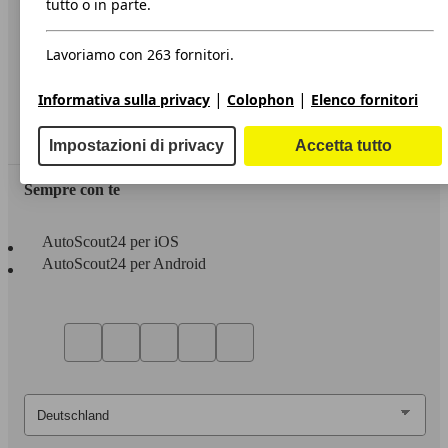
tutto o in parte.
Privacy
Lavoriamo con 263 fornitori.
Dichiarazione di Accessibilità
|
|
Informativa sulla privacy
Colophon
Elenco fornitori
Servizi
Area rivenditori
Impostazioni di privacy
Accetta tutto
Sempre con te
AutoScout24 per iOS
AutoScout24 per Android