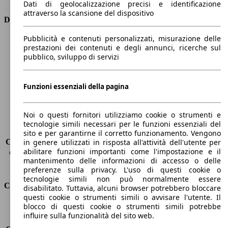
Dati di geolocalizzazione precisi e identificazione
attraverso la scansione del dispositivo
Dimensioni
Pubblicità e contenuti personalizzati, misurazione delle
Lunghezza
4190 mm
prestazioni dei contenuti e degli annunci, ricerche sul
Altezza
1350 mm
pubblico, sviluppo di servizi
Larghezza
1970 mm
Passo
2500 mm
Peso massimo
1685 kg
Funzioni essenziali della pagina
Carico massimo
-
Porte
2
Noi o questi fornitori utilizziamo cookie o strumenti e
Sedili
2
tecnologie simili necessari per le funzioni essenziali del
Carico sul tetto
-
sito e per garantirne il corretto funzionamento. Vengono
Capacità di traino (senza freni)
-
in genere utilizzati in risposta all'attività dell'utente per
abilitare funzioni importanti come l'impostazione e il
Capacità di traino (con freni)
-
mantenimento delle informazioni di accesso o delle
Volume del bagagliaio
280 l
preferenze sulla privacy. L'uso di questi cookie o
tecnologie simili non può normalmente essere
Consumi
disabilitato. Tuttavia, alcuni browser potrebbero bloccare
questi cookie o strumenti simili o avvisare l'utente. Il
blocco di questi cookie o strumenti simili potrebbe
Emissioni di CO2*
143 g/km (komb.)
influire sulla funzionalità del sito web.
Consumo (urbano)
8.3 l/100km