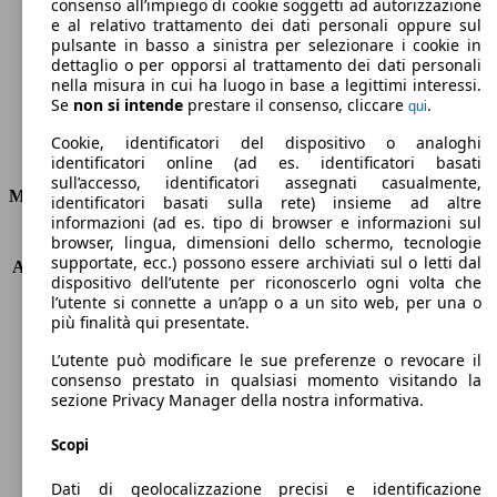
Emissioni di CO2 (combinato)*
consenso all’impiego di cookie soggetti ad autorizzazione
e al relativo trattamento dei dati personali oppure sul
pulsante in basso a sinistra per selezionare i cookie in
dettaglio o per opporsi al trattamento dei dati personali
nella misura in cui ha luogo in base a legittimi interessi.
Se
non si intende
prestare il consenso, cliccare
.
qui
Ø 14.0 l/100km
Cookie, identificatori del dispositivo o analoghi
Consumi
identificatori online (ad es. identificatori basati
sull’accesso, identificatori assegnati casualmente,
Motore e Prestazioni
identificatori basati sulla rete) insieme ad altre
informazioni (ad es. tipo di browser e informazioni sul
browser, lingua, dimensioni dello schermo, tecnologie
KW (PS)
467 kW (635 PS)
supportate, ecc.) possono essere archiviati sul o letti dal
Accelerazione (0-100 km/h)
3.8s
dispositivo dell’utente per riconoscerlo ogni volta che
Velocità massima (km/h)
333 km/h
l’utente si connette a un’app o a un sito web, per una o
Numero di marce
8
più finalità qui presentate.
Coppia
900 nm
L’utente può modificare le sue preferenze o revocare il
Cilindrata
5950 ccm
consenso prestato in qualsiasi momento visitando la
Carburante
Benzina
sezione Privacy Manager della nostra informativa.
Cilindri
12
Trasmissione
Automatico
Scopi
Tipo di trazione
Integrale
Dati di geolocalizzazione precisi e identificazione