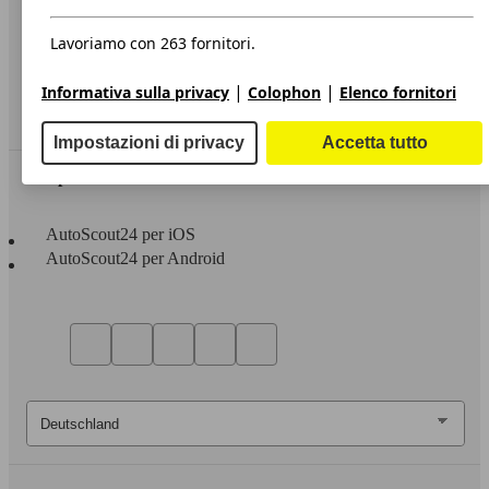
Privacy
Dichiarazione di Accessibilità
Lavoriamo con 263 fornitori.
Servizi
|
|
Informativa sulla privacy
Colophon
Elenco fornitori
Area rivenditori
Impostazioni di privacy
Accetta tutto
Sempre con te
AutoScout24 per iOS
AutoScout24 per Android