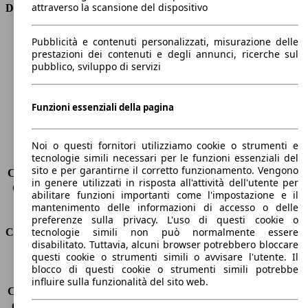
attraverso la scansione del dispositivo
Dimensioni
Lunghezza
5320 mm
Pubblicità e contenuti personalizzati, misurazione delle
Altezza
1480 mm
prestazioni dei contenuti e degli annunci, ricerche sul
pubblico, sviluppo di servizi
Larghezza
2010 mm
Passo
3190 mm
Peso massimo
3000 kg
Funzioni essenziali della pagina
Carico massimo
-
Porte
4
Sedili
5
Noi o questi fornitori utilizziamo cookie o strumenti e
tecnologie simili necessari per le funzioni essenziali del
Carico sul tetto
-
sito e per garantirne il corretto funzionamento. Vengono
Capacità di traino (senza freni)
-
in genere utilizzati in risposta all'attività dell'utente per
Capacità di traino (con freni)
-
abilitare funzioni importanti come l'impostazione e il
Volume del bagagliaio
420 l
mantenimento delle informazioni di accesso o delle
preferenze sulla privacy. L'uso di questi cookie o
tecnologie simili non può normalmente essere
Consumi
disabilitato. Tuttavia, alcuni browser potrebbero bloccare
questi cookie o strumenti simili o avvisare l'utente. Il
Emissioni di CO2*
320 g/km (komb.)
blocco di questi cookie o strumenti simili potrebbe
Consumo (urbano)
19.5 l/100km
influire sulla funzionalità del sito web.
Consumo (extra-urbano)
10.7 l/100km
Consumo (combinato)*
14.0 l/100km