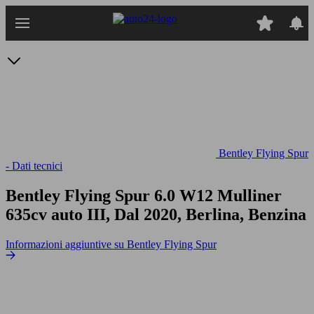
Passa
al
contenuto
principale
Bentley Flying Spur
- Dati tecnici
Bentley Flying Spur 6.0 W12 Mulliner
635cv auto
III, Dal 2020, Berlina, Benzina
Informazioni aggiuntive su Bentley Flying Spur