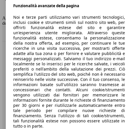
Funzionalità avanzate della pagina
Classe di emissione
Euro 6
Capacità del serbatoio
90 l
Noi e terze parti utilizziamo vari strumenti tecnologici,
AutoScout24 non si assume alcuna responsabilità per la correttezza
inclusi cookie e strumenti simili sul nostro sito web, per
dei dati.
offrirti funzionalità estese del sito e garantire
un'esperienza utente migliorata. Attraverso queste
Torna su
funzionalità estese, consentiamo la personalizzazione
della nostra offerta, ad esempio, per continuare le tue
ricerche in una visita successiva, per mostrarti offerte
Benvenuti su AutoScout24, il mercato auto europeo.
adatte alla tua zona o per fornire e valutare pubblicità e
messaggi personalizzati. Salviamo il tuo indirizzo e-mail
localmente se lo inserisci per le ricerche salvate, i veicoli
Società
preferiti o nell'ambito della valutazione dei prezzi. Ciò
semplifica l'utilizzo del sito web, poiché non è necessario
reinserirlo nelle visite successive. Con il tuo consenso, le
A proposito di AutoScout24
informazioni basate sull'utilizzo saranno trasmesse ai
concessionari che contatti. Alcuni cookie/strumenti
Stampa
vengono utilizzati dai fornitori per memorizzare le
informazioni fornite durante le richieste di finanziamento
Media
per 30 giorni e per riutilizzarle automaticamente entro
Condizioni generali
tale periodo per compilare nuove richieste di
finanziamento. Senza l'utilizzo di tali cookie/strumenti,
Informazioni
tali funzionalità estese non possono essere utilizzate in
tutto o in parte.