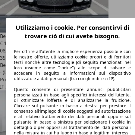
Utilizziamo i cookie. Per consentirvi di
trovare ciò di cui avete bisogno.
Bentley Flying Spur
Mulliner W12
€ 100.000
08/2013
Per offrire all’utente la migliore esperienza possibile con
le nostre offerte, utilizziamo cookie propri e di fornitori
35.000 km
terzi nonché altre tecnologie (di seguito menzionati nel
Benzina
loro insieme come “cookie”) allo scopo di salvare e
- (l/100 km)
accedere in seguito a informazioni sul dispositivo
utilizzato e a dati personali (tra cui gli indirizzi IP).
Privato
IT 24040
Arzago D’adda
Questo consente di presentare annunci pubblicitari
personalizzati in base agli specifici interessi dell’utente,
di ottimizzare l’offerta e di analizzarne la fruizione.
Cliccare sul pulsante in basso a destra per prestare il
consenso all’impiego di cookie soggetti ad autorizzazione
e al relativo trattamento dei dati personali oppure sul
pulsante in basso a sinistra per selezionare i cookie in
dettaglio o per opporsi al trattamento dei dati personali
nella misura in cui ha luogo in base a legittimi interessi.