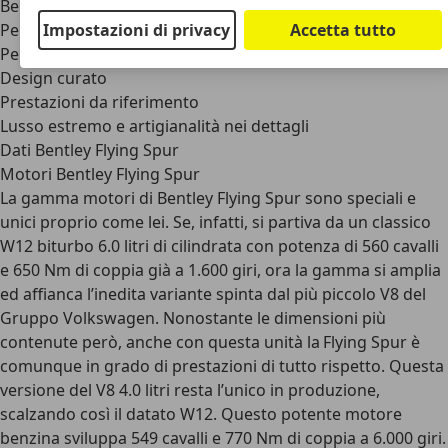
Bentley Flying Spur: Target e Punti di Forza
Impostazioni di privacy
Accetta tutto
Per chi cerca una vettura di gran lusso
Per chi cerca una vettura di rappresentanza
Design curato
Prestazioni da riferimento
Lusso estremo e artigianalità nei dettagli
Dati Bentley Flying Spur
Motori Bentley Flying Spur
La gamma motori di Bentley Flying Spur sono speciali e
unici proprio come lei. Se, infatti, si partiva da un classico
W12 biturbo 6.0 litri di cilindrata con potenza di 560 cavalli
e 650 Nm di coppia già a 1.600 giri, ora la gamma si amplia
ed affianca l’inedita variante spinta dal più piccolo V8 del
Gruppo Volkswagen. Nonostante le dimensioni più
contenute però, anche con questa unità la Flying Spur è
comunque in grado di prestazioni di tutto rispetto. Questa
versione del V8 4.0 litri
resta l’unico in produzione,
scalzando così il datato W12. Questo potente motore
benzina sviluppa 549 cavalli e 770 Nm di coppia a 6.000 giri.