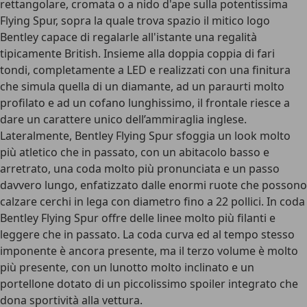
rettangolare, cromata o a nido d'ape
sulla potentissima
Flying Spur, sopra la quale trova spazio il mitico logo
Bentley capace di regalarle all'istante una regalità
tipicamente British. Insieme alla doppia coppia di fari
tondi, completamente a LED e realizzati con una finitura
che simula quella di un diamante, ad un paraurti molto
profilato e ad un cofano lunghissimo, il frontale riesce a
dare un carattere unico dell’ammiraglia inglese.
Lateralmente, Bentley Flying Spur sfoggia un look molto
più atletico che in passato, con un abitacolo basso e
arretrato, una coda molto più pronunciata e un passo
davvero lungo, enfatizzato dalle enormi ruote che possono
calzare cerchi in lega con
diametro fino a 22 pollici
. In coda
Bentley Flying Spur offre delle linee molto più filanti e
leggere che in passato. La coda curva ed al tempo stesso
imponente è ancora presente, ma il terzo volume è molto
più presente, con un lunotto molto inclinato e un
portellone dotato di un piccolissimo spoiler integrato che
dona sportività alla vettura.