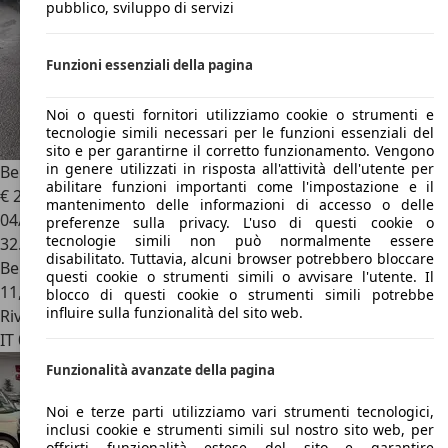
pubblico, sviluppo di servizi
Funzioni essenziali della pagina
Noi o questi fornitori utilizziamo cookie o strumenti e
tecnologie simili necessari per le funzioni essenziali del
sito e per garantirne il corretto funzionamento. Vengono
in genere utilizzati in risposta all'attività dell'utente per
Bentley Flying Spur
4.0 V8 550cv auto
abilitare funzioni importanti come l'impostazione e il
€ 249.000
mantenimento delle informazioni di accesso o delle
04/2022
preferenze sulla privacy. L'uso di questi cookie o
tecnologie simili non può normalmente essere
32.000 km
disabilitato. Tuttavia, alcuni browser potrebbero bloccare
Benzina
questi cookie o strumenti simili o avvisare l'utente. Il
11,6 l/100 km (comb.)
blocco di questi cookie o strumenti simili potrebbe
influire sulla funzionalità del sito web.
Rivenditore
IT 00198
Roma - Rm
Funzionalità avanzate della pagina
Noi e terze parti utilizziamo vari strumenti tecnologici,
inclusi cookie e strumenti simili sul nostro sito web, per
offrirti funzionalità estese del sito e garantire