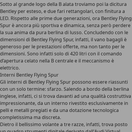
Sotto al grande logo della B alata troviamo poi la dicitura
Bentley per esteso, e
due fari rettangolari, con finitura a
LED
. Rispetto alle prime due generazioni, ora Bentley Flying
Spur è ancora più sportiva e dinamica, senza però perdere
la sua anima da pura berlina di lusso. Concludendo con le
dimensioni di Bentley Flying Spur, infatti, il vano bagagli è
generoso per le prestazioni offerte, ma non tanto per le
dimensioni. Sono infatti solo di 420 litri con il comando
d’apertura celato nella B centrale e il meccanismo è
elettrico.
Interni Bentley Flying Spur
Gli interni di Bentley Flying Spur possono essere riassunti
con un solo termine: sfarzo. Salendo a bordo della berlina
inglese, infatti, ci si trova davanti ad una
qualità costruttiva
impressionante
, da un interno rivestito esclusivamente in
pelli e metalli pregiati e da una dotazione tecnologica
completissima ma discreta.
Dietro il bellissimo volante a tre razze, infatti, trova posto
un quadro strumenti digitale derivato dall'Audi Virtual