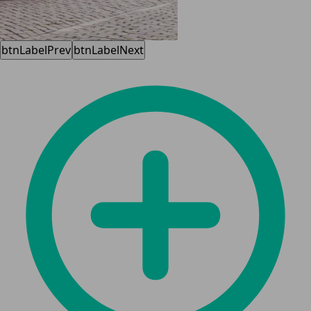
btnLabelPrev
btnLabelNext