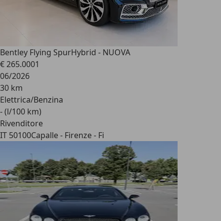
Bentley Flying Spur
Hybrid - NUOVA
€ 265.000
1
06/2026
30 km
Elettrica/Benzina
- (l/100 km)
Rivenditore
IT 50100
Capalle - Firenze - Fi