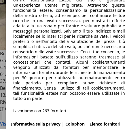
un'esperienza utente migliorata. Attraverso queste
funzionalità estese, consentiamo la personalizzazione
della nostra offerta, ad esempio, per continuare le tue
ricerche in una visita successiva, per mostrarti offerte
adatte alla tua zona o per fornire e valutare pubblicità e
messaggi personalizzati. Salviamo il tuo indirizzo e-mail
localmente se lo inserisci per le ricerche salvate, i veicoli
preferiti o nell'ambito della valutazione dei prezzi. Ciò
semplifica l'utilizzo del sito web, poiché non è necessario
reinserirlo nelle visite successive. Con il tuo consenso, le
Bentley Flying Spur
6.0 W12 First Edition 635cv auto
informazioni basate sull'utilizzo saranno trasmesse ai
Garanzia 12 mesi
concessionari che contatti. Alcuni cookie/strumenti
€ 199.900
1
vengono utilizzati dai fornitori per memorizzare le
informazioni fornite durante le richieste di finanziamento
01/2021
per 30 giorni e per riutilizzarle automaticamente entro
37.500 km
tale periodo per compilare nuove richieste di
Benzina
finanziamento. Senza l'utilizzo di tali cookie/strumenti,
tali funzionalità estese non possono essere utilizzate in
13,3 l/100 km (comb.)
tutto o in parte.
Rivenditore
IT 09122
Cagliari - Ca
Lavoriamo con 263 fornitori.
|
|
Visualizza tutte le offerte Bentley Flying Spur
Informativa sulla privacy
Colophon
Elenco fornitori