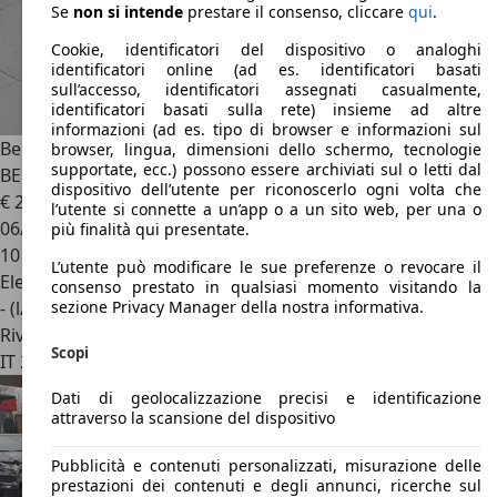
Se
non si intende
prestare il consenso, cliccare
qui
.
Cookie, identificatori del dispositivo o analoghi
identificatori online (ad es. identificatori basati
sull’accesso, identificatori assegnati casualmente,
identificatori basati sulla rete) insieme ad altre
informazioni (ad es. tipo di browser e informazioni sul
Bentley Flying Spur
Flying Spur Hybrid Azure 26MY -
browser, lingua, dimensioni dello schermo, tecnologie
supportate, ecc.) possono essere archiviati sul o letti dal
BENTLEY MILANO
dispositivo dell’utente per riconoscerlo ogni volta che
€ 293.000
1
l’utente si connette a un’app o a un sito web, per una o
06/2025
più finalità qui presentate.
10 km
L’utente può modificare le sue preferenze o revocare il
Elettrica/Benzina
consenso prestato in qualsiasi momento visitando la
- (l/100 km)
sezione Privacy Manager della nostra informativa.
Rivenditore
Scopi
IT 20157
Milano - Mi
Dati di geolocalizzazione precisi e identificazione
attraverso la scansione del dispositivo
Pubblicità e contenuti personalizzati, misurazione delle
prestazioni dei contenuti e degli annunci, ricerche sul