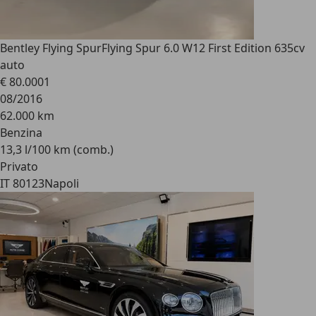
Bentley Flying Spur
Flying Spur 6.0 W12 First Edition 635cv
auto
€ 80.000
1
08/2016
62.000 km
Benzina
13,3 l/100 km (comb.)
Privato
IT 80123
Napoli