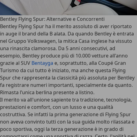
Bentley Flying Spur: Alternative e Concorrenti
Bentley Flying Spur ha il merito assoluto di aver riportato
in auge il brand della B alata. Da quando Bentley è entrata
nel Gruppo Volkswagen, la mitica Casa inglese ha vissuto
una rinascita clamorosa. Da 5 anni consecutivi, ad
esempio, Bentley produce più di 10.000 vetture all'anno
grazie al SUV
Bentayga
e, soprattutto, alla
Coupé Gran
Turismo
da cui tutto è iniziato, ma anche questa Flying
Spur che rappresenta la classicità più assoluta per Bentley
fa registrare numeri importanti, specialmente da quanto.
Rimasta l’unica berlina presente a listino.
Il merito va all'unione sapiente tra tradizione, tecnologia,
prestazioni e comfort, con un lusso e una qualità
costruttiva. Se infatti la prima generazione di Flying Spur
non aveva convinto tutti con la sua guida molto rilassata e
poco sportiva, oggi la terza generazione è in grado di
comportarsi come una sportiva di razza. Certo, l'agilità nel