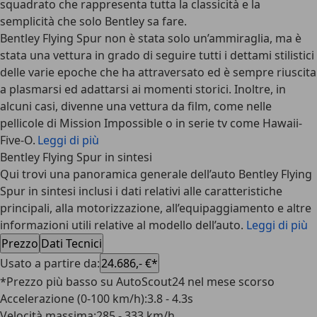
squadrato che rappresenta tutta la classicità e la
semplicità che solo Bentley sa fare.
Bentley Flying Spur non è stata solo un’ammiraglia, ma è
stata una vettura in grado di seguire tutti i dettami stilistici
delle varie epoche che ha attraversato ed è sempre riuscita
a plasmarsi ed adattarsi ai momenti storici. Inoltre, in
alcuni casi, divenne una vettura da film, come nelle
pellicole di
Mission Impossible
o in serie tv come Hawaii-
Five-O.
Leggi di più
Bentley Flying Spur in sintesi
Qui trovi una panoramica generale dell’auto Bentley Flying
Spur in sintesi inclusi i dati relativi alle caratteristiche
principali, alla motorizzazione, all’equipaggiamento e altre
informazioni utili relative al modello dell’auto.
Leggi di più
Prezzo
Dati Tecnici
Usato a partire da
:
24.686,- €*
*Prezzo più basso su AutoScout24 nel mese scorso
Accelerazione (0-100 km/h)
:
3.8 - 4.3s
Velocità massima
:
285 - 333 km/h