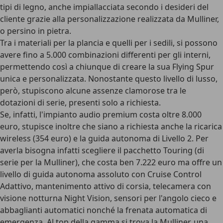
tipi di legno, anche impiallacciata secondo i desideri del
cliente grazie alla personalizzazione realizzata da Mulliner,
o persino in pietra.
Tra i materiali per la plancia e quelli per i sedili, si possono
avere fino a 5.000 combinazioni differenti per gli interni,
permettendo così a chiunque di creare la sua Flying Spur
unica e personalizzata. Nonostante questo livello di lusso,
però, stupiscono alcune assenze clamorose tra le
dotazioni di serie, presenti solo a richiesta.
Se, infatti,
l'impianto audio premium costa oltre 8.000
euro
, stupisce inoltre che siano a richiesta anche la ricarica
wireless (354 euro) e la guida autonoma di Livello 2. Per
averla bisogna infatti scegliere il pacchetto Touring (di
serie per la Mulliner), che costa ben 7.222 euro ma offre un
livello di guida autonoma assoluto con Cruise Control
Adattivo, mantenimento attivo di corsia, telecamera con
visione notturna Night Vision
, sensori per l'angolo cieco e
abbaglianti automatici nonché la frenata automatica di
emergenza. Al top della gamma si trova la Mulliner, una