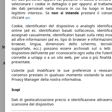
Emissioni di CO2 (combinato)*
selezionare i cookie in dettaglio o per opporsi al trattam
dei dati personali nella misura in cui ha luogo in ba
legittimi interessi. Se
non si intende
prestare il conse
cliccare
.
qui
Cookie, identificatori del dispositivo o analoghi identifica
Ø 1.9 l/100km
online (ad es. identificatori basati sull’accesso, identifica
assegnati casualmente, identificatori basati sulla rete) ins
Consumi
ad altre informazioni (ad es. tipo di browser e informazioni
browser, lingua, dimensioni dello schermo, tecnol
Motore e Prestazioni
supportate, ecc.) possono essere archiviati sul o letti
dispositivo dell’utente per riconoscerlo ogni volta che l’utent
connette a un’app o a un sito web, per una o più finalità
KW (PS)
170 kW (231 PS)
presentate.
Accelerazione (0-100 km/h)
4.4s
Velocità massima (km/h)
250 km/h
L’utente può modificare le sue preferenze o revocar
Numero di marce
6
consenso prestato in qualsiasi momento visitando la sez
Privacy Manager della nostra informativa.
Coppia
320 nm
Cilindrata
1499 ccm
Scopi
Carburante
Elettrica/Benzina
Cilindri
3
Dati di geolocalizzazione precisi e identificazione attravers
Trasmissione
Automatico
scansione del dispositivo
Tipo di trazione
Integrale