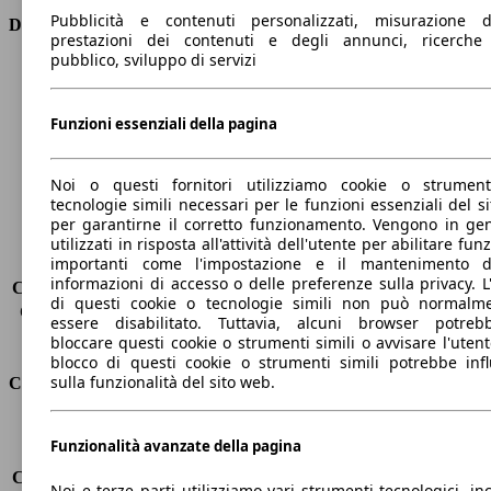
Pubblicità e contenuti personalizzati, misurazione d
Dimensioni
prestazioni dei contenuti e degli annunci, ricerche
pubblico, sviluppo di servizi
Lunghezza
4700 mm
Altezza
1280 mm
Larghezza
2220 mm
Funzioni essenziali della pagina
Passo
2800 mm
Peso massimo
-
Noi o questi fornitori utilizziamo cookie o strumen
Carico massimo
-
tecnologie simili necessari per le funzioni essenziali del si
Porte
2
per garantirne il corretto funzionamento. Vengono in ge
Sedili
4
utilizzati in risposta all'attività dell'utente per abilitare fun
importanti come l'impostazione e il mantenimento d
Carico sul tetto
-
informazioni di accesso o delle preferenze sulla privacy. L
Capacità di traino (senza freni)
-
di questi cookie o tecnologie simili non può normalm
Capacità di traino (con freni)
-
essere disabilitato. Tuttavia, alcuni browser potreb
Volume del bagagliaio
154 l
bloccare questi cookie o strumenti simili o avvisare l'utente
blocco di questi cookie o strumenti simili potrebbe infl
sulla funzionalità del sito web.
Consumi
Emissioni di CO2*
42 g/km (komb.)
Funzionalità avanzate della pagina
Consumo (urbano)
-
Consumo (extra-urbano)
-
Noi e terze parti utilizziamo vari strumenti tecnologici, inc