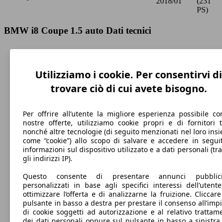
2018/01
(231
PS)
BMW i8 Coupe 1.5 auto Dati tecnici
Utilizziamo i cookie. Per consentirvi di
250 km/h
trovare ciò di cui avete bisogno.
Velocità massima
Per offrire all’utente la migliore esperienza possibile co
nostre offerte, utilizziamo cookie propri e di fornitori t
nonché altre tecnologie (di seguito menzionati nel loro ins
come “cookie”) allo scopo di salvare e accedere in segui
Elettrica/Benzina
informazioni sul dispositivo utilizzato e a dati personali (tra
gli indirizzi IP).
Carburante
Questo consente di presentare annunci pubblicit
personalizzati in base agli specifici interessi dell’utente
ottimizzare l’offerta e di analizzarne la fruizione. Cliccare
pulsante in basso a destra per prestare il consenso all’imp
42 g/km
di cookie soggetti ad autorizzazione e al relativo trattam
dei dati personali oppure sul pulsante in basso a sinistra