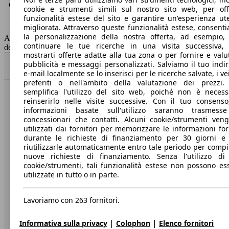
Consumo (combinato)*
1.9 l/100km
cookie e strumenti simili sul nostro sito web, per offr
Classe di emissione
Euro 6
funzionalità estese del sito e garantire un'esperienza ut
migliorata. Attraverso queste funzionalità estese, consent
Capacità del serbatoio
42 l
la personalizzazione della nostra offerta, ad esempio,
AutoScout24 non si assume alcuna responsabilità per la correttezza
continuare le tue ricerche in una visita successiva,
dei dati.
mostrarti offerte adatte alla tua zona o per fornire e valu
pubblicità e messaggi personalizzati. Salviamo il tuo indir
Torna su
e-mail localmente se lo inserisci per le ricerche salvate, i vei
preferiti o nell'ambito della valutazione dei prezzi.
semplifica l'utilizzo del sito web, poiché non è necess
Benvenuti su AutoScout24, il mercato auto europeo.
reinserirlo nelle visite successive. Con il tuo consenso
informazioni basate sull'utilizzo saranno trasmess
concessionari che contatti. Alcuni cookie/strumenti ven
Società
utilizzati dai fornitori per memorizzare le informazioni for
durante le richieste di finanziamento per 30 giorni e
riutilizzarle automaticamente entro tale periodo per compi
A proposito di AutoScout24
nuove richieste di finanziamento. Senza l'utilizzo di 
cookie/strumenti, tali funzionalità estese non possono es
Stampa
utilizzate in tutto o in parte.
Media
Lavoriamo con 263 fornitori.
Condizioni generali
Informazioni
|
|
Informativa sulla privacy
Colophon
Elenco fornitori