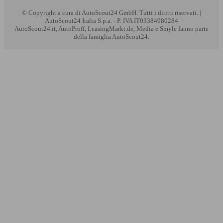
© Copyright
a cura di AutoScout24 GmbH. Tutti i diritti riservati. |
AutoScout24 Italia S.p.a. - P. IVA IT03384980284
AutoScout24.it, AutoProff, LeasingMarkt.de, Media e Smyle fanno parte
della famiglia AutoScout24.