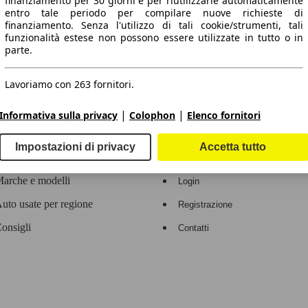
finanziamento per 30 giorni e per riutilizzarle automaticamente
entro tale periodo per compilare nuove richieste di
 dati.
finanziamento. Senza l'utilizzo di tali cookie/strumenti, tali
funzionalità estese non possono essere utilizzate in tutto o in
parte.
Lavoriamo con 263 fornitori.
ropeo.
|
|
Informativa sulla privacy
Colophon
Elenco fornitori
Area rivenditori
Impostazioni di privacy
Accetta tutto
Contatti
Servizi per i dealer
arche e modelli
Login
uto usate per regione
Registrazione
onsigli
Contatti