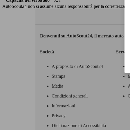
Capacità del serbatoio
52 l
AutoScout24 non si assume alcuna responsabilità per la correttezza dei
Benvenuti su AutoScout24, il mercato auto eu
Società
Servizi
A proposito di AutoScout24
Stampa
M
Media
A
Condizioni generali
C
Informazioni
Privacy
Dichiarazione di Accessibilità