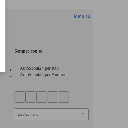
Torna su
Sempre con te
AutoScout24 per iOS
AutoScout24 per Android