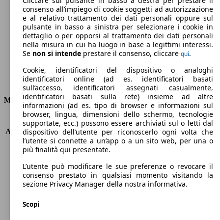
Cliccare sul pulsante in basso a destra per prestare il
consenso all’impiego di cookie soggetti ad autorizzazione
Emissioni di CO2 (combinato)*
e al relativo trattamento dei dati personali oppure sul
pulsante in basso a sinistra per selezionare i cookie in
dettaglio o per opporsi al trattamento dei dati personali
nella misura in cui ha luogo in base a legittimi interessi.
Se
non si intende
prestare il consenso, cliccare
.
qui
Ø 4.0 l/100km
Cookie, identificatori del dispositivo o analoghi
identificatori online (ad es. identificatori basati
Consumi
sull’accesso, identificatori assegnati casualmente,
identificatori basati sulla rete) insieme ad altre
Motore e Prestazioni
informazioni (ad es. tipo di browser e informazioni sul
browser, lingua, dimensioni dello schermo, tecnologie
KW (PS)
110 kW (150 PS)
supportate, ecc.) possono essere archiviati sul o letti dal
Accelerazione (0-100 km/h)
8.1s
dispositivo dell’utente per riconoscerlo ogni volta che
l’utente si connette a un’app o a un sito web, per una o
Velocità massima (km/h)
212 km/h
più finalità qui presentate.
Numero di marce
8
Coppia
320 nm
L’utente può modificare le sue preferenze o revocare il
Cilindrata
1995 ccm
consenso prestato in qualsiasi momento visitando la
sezione Privacy Manager della nostra informativa.
Carburante
Diesel
Cilindri
4
Scopi
Trasmissione
Automatico
Tipo di trazione
trazione posteriore