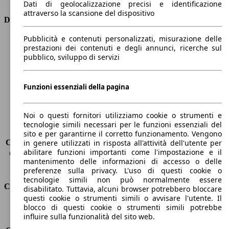
Dati di geolocalizzazione precisi e identificazione
attraverso la scansione del dispositivo
Dimensioni
Pubblicità e contenuti personalizzati, misurazione delle
Lunghezza
4330 mm
prestazioni dei contenuti e degli annunci, ricerche sul
Altezza
1420 mm
pubblico, sviluppo di servizi
Larghezza
1760 mm
Passo
2690 mm
Peso massimo
-
Funzioni essenziali della pagina
Carico massimo
-
Porte
5
Noi o questi fornitori utilizziamo cookie o strumenti e
Sedili
5
tecnologie simili necessari per le funzioni essenziali del
Carico sul tetto
-
sito e per garantirne il corretto funzionamento. Vengono
Capacità di traino (senza freni)
-
in genere utilizzati in risposta all'attività dell'utente per
abilitare funzioni importanti come l'impostazione e il
Capacità di traino (con freni)
1500 kg
mantenimento delle informazioni di accesso o delle
Volume del bagagliaio
335 l
preferenze sulla privacy. L'uso di questi cookie o
tecnologie simili non può normalmente essere
Consumi
disabilitato. Tuttavia, alcuni browser potrebbero bloccare
questi cookie o strumenti simili o avvisare l'utente. Il
blocco di questi cookie o strumenti simili potrebbe
Emissioni di CO2*
105 g/km (komb.)
influire sulla funzionalità del sito web.
Consumo (urbano)
4.7 l/100km