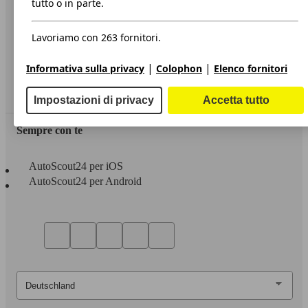
tutto o in parte.
Privacy
Lavoriamo con 263 fornitori.
Dichiarazione di Accessibilità
|
|
Informativa sulla privacy
Colophon
Elenco fornitori
Servizi
Area rivenditori
Impostazioni di privacy
Accetta tutto
Sempre con te
AutoScout24 per iOS
AutoScout24 per Android