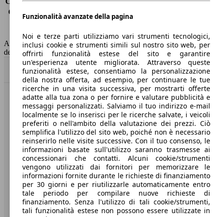
Consumo (extra-urbano)
3.6 l/100km
Consumo (combinato)*
4.0 l/100km
Funzionalità avanzate della pagina
Classe di emissione
Euro 6
Capacità del serbatoio
52 l
Noi e terze parti utilizziamo vari strumenti tecnologici,
AutoScout24 non si assume alcuna responsabilità per la correttezza
inclusi cookie e strumenti simili sul nostro sito web, per
dei dati.
offrirti funzionalità estese del sito e garantire
un'esperienza utente migliorata. Attraverso queste
Torna su
funzionalità estese, consentiamo la personalizzazione
della nostra offerta, ad esempio, per continuare le tue
ricerche in una visita successiva, per mostrarti offerte
adatte alla tua zona o per fornire e valutare pubblicità e
Benvenuti su AutoScout24, il mercato auto europeo.
messaggi personalizzati. Salviamo il tuo indirizzo e-mail
localmente se lo inserisci per le ricerche salvate, i veicoli
preferiti o nell'ambito della valutazione dei prezzi. Ciò
Società
semplifica l'utilizzo del sito web, poiché non è necessario
reinserirlo nelle visite successive. Con il tuo consenso, le
A proposito di AutoScout24
informazioni basate sull'utilizzo saranno trasmesse ai
concessionari che contatti. Alcuni cookie/strumenti
Stampa
vengono utilizzati dai fornitori per memorizzare le
informazioni fornite durante le richieste di finanziamento
Media
per 30 giorni e per riutilizzarle automaticamente entro
tale periodo per compilare nuove richieste di
Condizioni generali
finanziamento. Senza l'utilizzo di tali cookie/strumenti,
tali funzionalità estese non possono essere utilizzate in
Informazioni